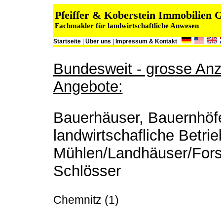
Pfeiffer & Koberstein Immobilien
Fachmakler für landwirtschaftliche Anwesen
Startseite
|
Über uns
|
Impressum & Kontakt
Bundesweit - grosse Anza
Angebote:
Bauerhäuser, Bauernhöfe
landwirtschafliche Betrie
Mühlen/Landhäuser/Fors
Schlösser
Chemnitz (1)