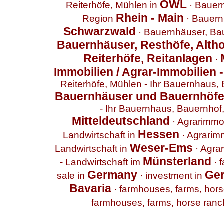
OWL
Reiterhöfe, Mühlen in
·
Bauern
Rhein - Main
Region
·
Bauern
Schwarzwald
·
Bauernhäuser, Bau
Bauernhäuser, Resthöfe, Altho
Reiterhöfe, Reitanlagen
·
Immobilien / Agrar-Immobilien 
Reiterhöfe, Mühlen - Ihr Bauernhaus,
Bauernhäuser und Bauernhöf
- Ihr Bauernhaus, Bauernhof,
Mitteldeutschland
·
Agrarimmobi
Hessen
Landwirtschaft in
·
Agrarimm
Weser-Ems
Landwirtschaft in
·
Agrar
Münsterland
- Landwirtschaft im
·
f
Germany
Ge
sale in
·
investment in
Bavaria
·
farmhouses, farms, horse
farmhouses, farms, horse ranche