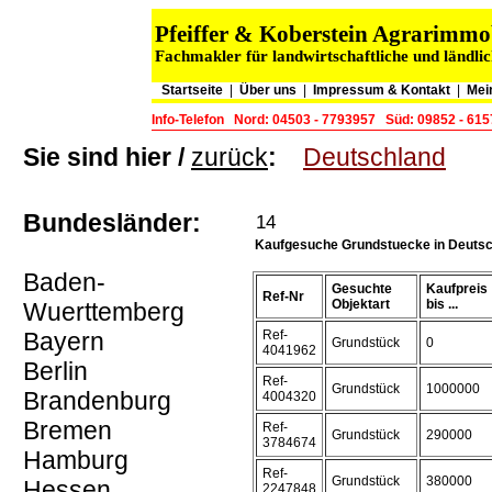
Pfeiffer & Koberstein Agrarimm
Fachmakler für landwirtschaftliche und ländli
Startseite
|
Über uns
|
Impressum & Kontakt
|
Mei
Info-Telefon
Nord: 04503 - 7793957
Süd: 09852 - 61
Sie sind hier /
zurück
:
Deutschland
Bundesländer:
14
Kaufgesuche Grundstuecke in Deuts
Baden-
Gesuchte
Kaufpreis
Ref-Nr
Objektart
bis ...
Wuerttemberg
Bayern
Ref-
Grundstück
0
4041962
Berlin
Ref-
Grundstück
1000000
Brandenburg
4004320
Bremen
Ref-
Grundstück
290000
3784674
Hamburg
Ref-
Grundstück
380000
Hessen
2247848