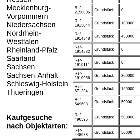
Mecklenburg-
Ref-
Grundstück
0
2158006
Vorpommern
Ref-
Niedersachsen
Grundstück
100000
1915044
Nordrhein-
Ref-
Grundstück
450000
1914348
Westfalen
Ref-
Rheinland-Pfalz
Grundstück
0
1914232
Saarland
Ref-
Grundstück
0
1910114
Sachsen
Sachsen-Anhalt
Ref-
Grundstück
300000
1910056
Schleswig-Holstein
Ref-
Grundstück
150000
Thueringen
671234
Ref-
Grundstück
50000
549608
Ref-
Kaufgesuche
Grundstück
500000
496596
nach Objektarten:
Ref-
Grundstück
50000
448688