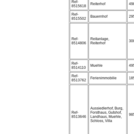
Ref-
Reiterhof
49
8515618
Ref-
Bauernhof
29
8515502
Ref-
Reitanlage,
30
8514806
Reiterhof
Ref-
Muehle
49
8514110
Ref-
Ferienimmobilie
18
8513762
Aussiedlerhof, Burg,
Ref-
Forsthaus, Gutshof,
98
8513646
Landhaus, Muehle,
Schloss, Villa