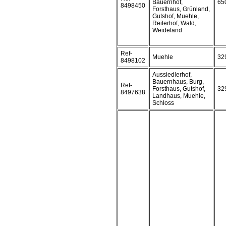
Bauernhof,
65
8498450
Forsthaus, Grünland,
Gutshof, Muehle,
Reiterhof, Wald,
Weideland
Ref-
Muehle
32
8498102
Aussiedlerhof,
Bauernhaus, Burg,
Ref-
Forsthaus, Gutshof,
32
8497638
Landhaus, Muehle,
Schloss