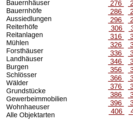
Bauernhäuser
276
Bauernhöfe
286
Aussiedlungen
296
Reiterhöfe
306
Reitanlagen
316
Mühlen
326
Forsthäuser
336
Landhäuser
346
Burgen
356
Schlösser
366
Wälder
376
Grundstücke
386
Gewerbeimmobilien
396
Wohnhaeuser
406
Alle Objektarten