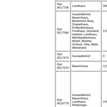
Ref-
Landhaus
58
8517706
Aussiedlerhof,
Bauernhaus,
Bauernhof, Burg,
Doppelhaus,
Einfamilienhaus,
Ref-
Forsthaus, Grünland,
12
8517590
Gutshof, Landhaus,
Mehrfamilienhaus,
Muehl, Muehle,
Schloss, Villa, Wald,
Weideland
Ref-
Aussiedlerhof
0
8517474
Ref-
Bauernhaus
12
8517010
Aussiedlerhof,
Bauernhaus,
Ref-
Landhaus,
14
8516778
Reitanlage,