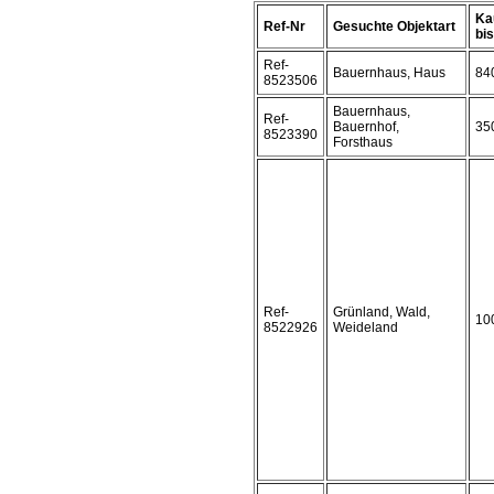
Ka
Ref-Nr
Gesuchte Objektart
bis 
Ref-
Bauernhaus, Haus
84
8523506
Bauernhaus,
Ref-
Bauernhof,
35
8523390
Forsthaus
Ref-
Grünland, Wald,
10
8522926
Weideland