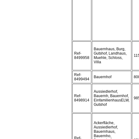
Bauernhaus, Burg,
Ref-
Gutshof, Landhaus,
11
8499958
Muehle, Schloss,
Villa
Ref-
Bauernhof
80
8499494
Aussiedlerhof,
Ref-
Bauernh, Bauernhof,
98
8498914
EinfamilienhausELW,
Gutshof
Ackerfläche,
Aussiedlerhof,
Bauernhaus,
Bauernho,
Ref-