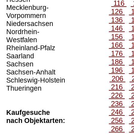
116
Mecklenburg-
126
Vorpommern
136
Niedersachsen
146
Nordrhein-
156
Westfalen
166
Rheinland-Pfalz
176
Saarland
186
Sachsen
196
Sachsen-Anhalt
206
Schleswig-Holstein
216
Thueringen
226
236
246
Kaufgesuche
256
nach Objektarten:
266