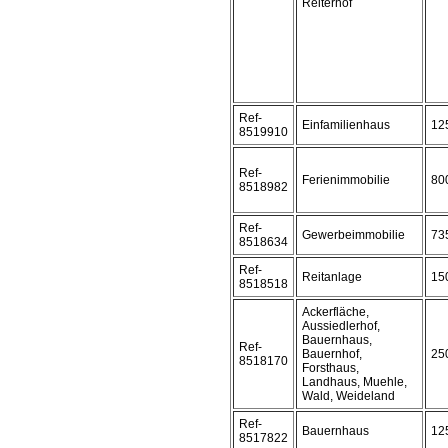
Reiterhof
Ref-
Einfamilienhaus
12
8519910
Ref-
Ferienimmobilie
80
8518982
Ref-
Gewerbeimmobilie
73
8518634
Ref-
Reitanlage
15
8518518
Ackerfläche,
Aussiedlerhof,
Bauernhaus,
Ref-
Bauernhof,
25
8518170
Forsthaus,
Landhaus, Muehle,
Wald, Weideland
Ref-
Bauernhaus
12
8517822