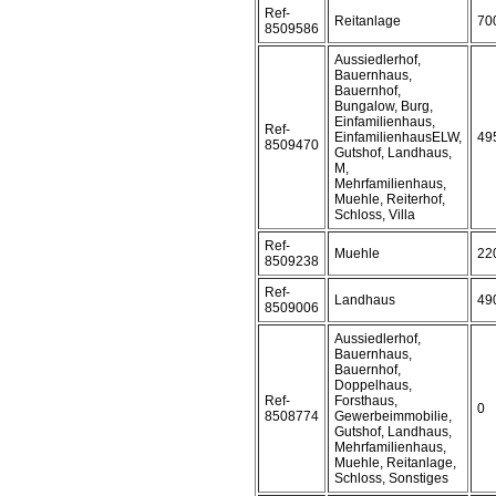
Ref-
Reitanlage
70
8509586
Aussiedlerhof,
Bauernhaus,
Bauernhof,
Bungalow, Burg,
Einfamilienhaus,
Ref-
EinfamilienhausELW,
49
8509470
Gutshof, Landhaus,
M,
Mehrfamilienhaus,
Muehle, Reiterhof,
Schloss, Villa
Ref-
Muehle
22
8509238
Ref-
Landhaus
49
8509006
Aussiedlerhof,
Bauernhaus,
Bauernhof,
Doppelhaus,
Ref-
Forsthaus,
0
8508774
Gewerbeimmobilie,
Gutshof, Landhaus,
Mehrfamilienhaus,
Muehle, Reitanlage,
Schloss, Sonstiges