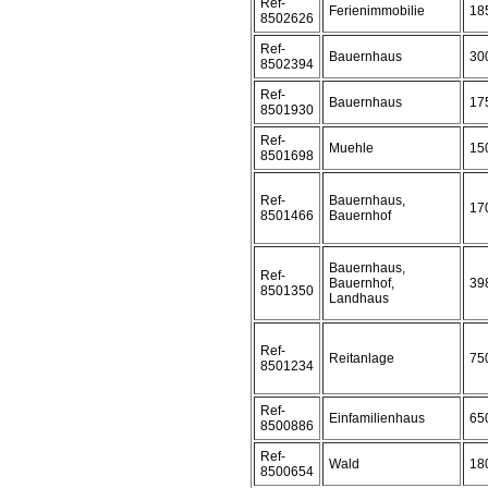
Ref-
Ferienimmobilie
18
8502626
Ref-
Bauernhaus
30
8502394
Ref-
Bauernhaus
17
8501930
Ref-
Muehle
15
8501698
Ref-
Bauernhaus,
17
8501466
Bauernhof
Bauernhaus,
Ref-
Bauernhof,
39
8501350
Landhaus
Ref-
Reitanlage
75
8501234
Ref-
Einfamilienhaus
65
8500886
Ref-
Wald
18
8500654