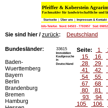
Pfeiffer & Koberstein Agrar
Fachmakler für landwirtschaftliche und l
Startseite
|
Über uns
|
Impressum & Kontakt
Info-Telefon
Nord: 04503 - 7793957
Süd: 09852
Sie sind hier /
zurück
:
Deutschland
Bundesländer:
33615
Seite:
1
Immobilien
15
16
Kaufgesuche
in
Baden-
28
29
Deutschland
Wuerttemberg
41
42
Bayern
54
55
Berlin
67
68
Brandenburg
80
81
Bremen
93
94
Hamburg
105
106
Hessen