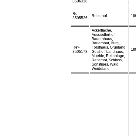
8506338
Ref-
Reiterhof
18
8505526
Ackerfläche,
Aussiedlerhof,
Bauernhaus,
Bauernhof, Burg,
Ref-
Forsthaus, Grünland,
18
8505178
Gutshof, Landhaus,
Muehle, Reitanlage,
Reiterhof, Schloss,
Sonstiges, Wald,
Weideland