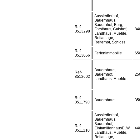
Aussiedlerhof,
Bauernhaus,
Bauernhof, Burg,
Ref-
Forsthaus, Gutshof,
84
8513298
Landhaus, Muehle,
Reitanlage,
Reiterhof, Schloss
Ref-
Ferienimmobilie
65
8513066
Bauernhaus,
Ref-
Bauernhof,
25
8512602
Landhaus, Muehle
Ref-
Bauernhaus
35
8511790
Aussiedlerhof,
Bauernhaus,
Bauernhof,
Ref-
EinfamilienhausELW,
44
8511210
Landhaus, Muehle,
Reitanlage,