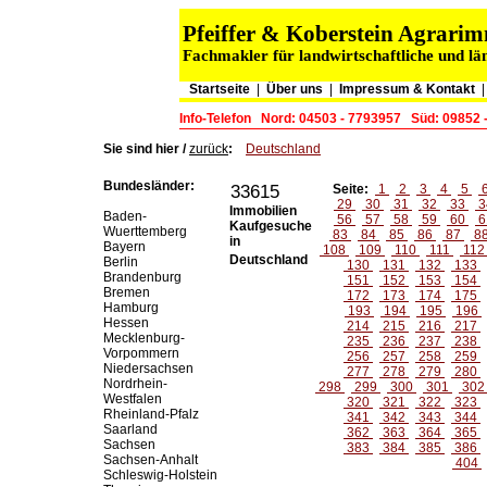
Pfeiffer & Koberstein Agrar
Fachmakler für landwirtschaftliche und lä
Startseite
|
Über uns
|
Impressum & Kontakt
Info-Telefon
Nord: 04503 - 7793957
Süd: 09852 
Sie sind hier /
zurück
:
Deutschland
Bundesländer:
33615
Seite:
1
2
3
4
5
29
30
31
32
33
3
Immobilien
Baden-
56
57
58
59
60
6
Kaufgesuche
Wuerttemberg
83
84
85
86
87
8
in
Bayern
108
109
110
111
11
Deutschland
Berlin
130
131
132
133
Brandenburg
151
152
153
154
Bremen
172
173
174
175
Hamburg
193
194
195
196
Hessen
214
215
216
217
Mecklenburg-
235
236
237
238
Vorpommern
256
257
258
259
Niedersachsen
277
278
279
280
Nordrhein-
298
299
300
301
30
Westfalen
320
321
322
323
Rheinland-Pfalz
341
342
343
344
Saarland
362
363
364
365
Sachsen
383
384
385
386
Sachsen-Anhalt
404
Schleswig-Holstein