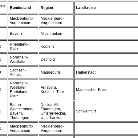
eis
Bundesland
Region
Landkreise
Mecklenburg-
Mecklenburg-
Vorpommern
Vorpommern
Bayern
Mittelfranken
Rheinland-
0
Koblenz
Pfalz
Nordrhein-
0
Detmold
Westfalen
Sachsen-
0
Magdeburg
Halberstadt
Anhalt
Nordrhein-
Westfalen,
Arnsberg,
0
Maerkischer-Kreis
Rheinland-
Koblenz, Trier
Pfalz
Baden-
Neckar-Alb,
Wuerttemberg,
Thueringen,
0
Schweinfurt
Bayern,
UntererNeckar,
Thueringen
Unterfranken
Mecklenburg-
Mecklenburg-
0
Vorpommern
Vorpommern