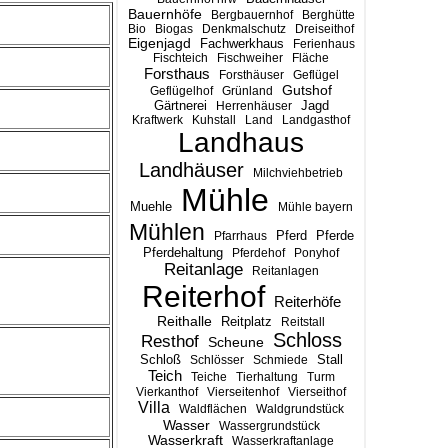
Bauernhöfe
Bergbauernhof
Berghütte
Bio
Biogas
Denkmalschutz
Dreiseithof
Eigenjagd
Fachwerkhaus
Ferienhaus
Fischteich
Fischweiher
Fläche
Forsthaus
Forsthäuser
Geflügel
Gutshof
Geflügelhof
Grünland
Gärtnerei
Jagd
Herrenhäuser
Kraftwerk
Kuhstall
Land
Landgasthof
Landhaus
Landhäuser
Milchviehbetrieb
Mühle
Muehle
Mühle bayern
Mühlen
Pferd
Pferde
Pfarrhaus
Pferdehaltung
Pferdehof
Ponyhof
Reitanlage
Reitanlagen
Reiterhof
Reiterhöfe
Reithalle
Reitplatz
Reitstall
Schloss
Resthof
Scheune
Stall
Schloß
Schlösser
Schmiede
Teich
Teiche
Tierhaltung
Turm
Vierkanthof
Vierseitenhof
Vierseithof
Villa
Waldflächen
Waldgrundstück
Wasser
Wassergrundstück
Wasserkraft
Wasserkraftanlage