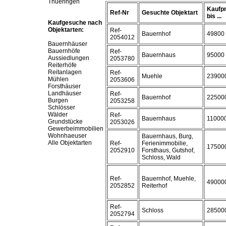
Thueringen
Kaufpr
Ref-Nr
Gesuchte Objektart
bis ...
Kaufgesuche nach
Objektarten:
Ref-
Bauernhof
49800
2054012
Bauernhäuser
Bauernhöfe
Ref-
Bauernhaus
95000
Aussiedlungen
2053780
Reiterhöfe
Reitanlagen
Ref-
Muehle
23900
Mühlen
2053606
Forsthäuser
Landhäuser
Ref-
Bauernhof
22500
Burgen
2053258
Schlösser
Wälder
Ref-
Bauernhaus
11000
Grundstücke
2053026
Gewerbeimmobilien
Wohnhaeuser
Bauernhaus, Burg,
Alle Objektarten
Ref-
Ferienimmobilie,
17500
2052910
Forsthaus, Gutshof,
Schloss, Wald
Ref-
Bauernhof, Muehle,
49000
2052852
Reiterhof
Ref-
Schloss
28500
2052794