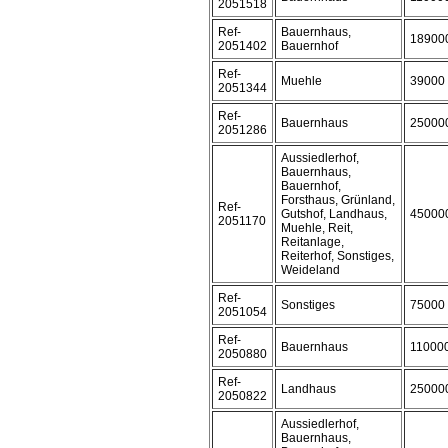
2051518
Ref-
Bauernhaus,
18900
2051402
Bauernhof
Ref-
Muehle
39000
2051344
Ref-
Bauernhaus
25000
2051286
Aussiedlerhof,
Bauernhaus,
Bauernhof,
Forsthaus, Grünland,
Ref-
Gutshof, Landhaus,
45000
2051170
Muehle, Reit,
Reitanlage,
Reiterhof, Sonstiges,
Weideland
Ref-
Sonstiges
75000
2051054
Ref-
Bauernhaus
11000
2050880
Ref-
Landhaus
25000
2050822
Aussiedlerhof,
Bauernhaus,