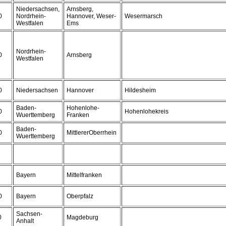
Niedersachsen,
Arnsberg,
0
Nordrhein-
Hannover, Weser-
Wesermarsch
Westfalen
Ems
Nordrhein-
0
Arnsberg
Westfalen
0
Niedersachsen
Hannover
Hildesheim
Baden-
Hohenlohe-
0
Hohenlohekreis
Wuerttemberg
Franken
Baden-
0
MittlererOberrhein
Wuerttemberg
Bayern
Mittelfranken
0
Bayern
Oberpfalz
Sachsen-
0
Magdeburg
Anhalt