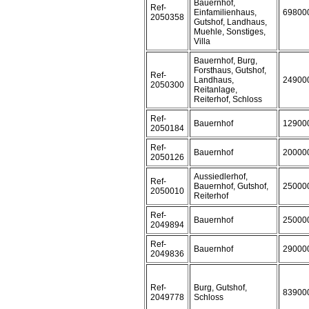
Bauernhof,
Ref-
Einfamilienhaus,
69800
2050358
Gutshof, Landhaus,
Muehle, Sonstiges,
Villa
Bauernhof, Burg,
Forsthaus, Gutshof,
Ref-
Landhaus,
24900
2050300
Reitanlage,
Reiterhof, Schloss
Ref-
Bauernhof
12900
2050184
Ref-
Bauernhof
20000
2050126
Aussiedlerhof,
Ref-
Bauernhof, Gutshof,
25000
2050010
Reiterhof
Ref-
Bauernhof
25000
2049894
Ref-
Bauernhof
29000
2049836
Ref-
Burg, Gutshof,
83900
2049778
Schloss