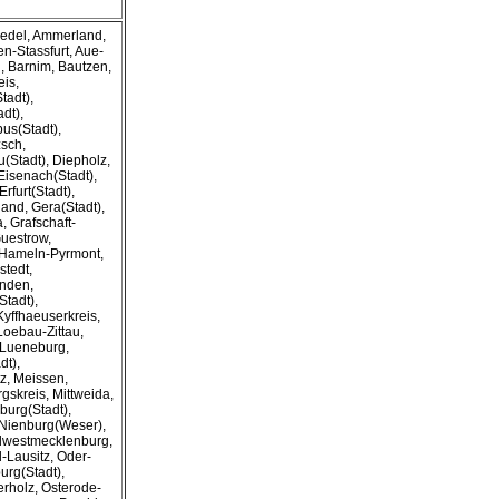
wedel, Ammerland,
n-Stassfurt, Aue-
 Barnim, Bautzen,
eis,
tadt),
dt),
us(Stadt),
sch,
(Stadt), Diepholz,
Eisenach(Stadt),
rfurt(Stadt),
land, Gera(Stadt),
a, Grafschaft-
Guestrow,
, Hameln-Pyrmont,
stedt,
inden,
Stadt),
yffhaeuserkreis,
Loebau-Zittau,
 Lueneburg,
dt),
z, Meissen,
gskreis, Mittweida,
burg(Stadt),
 Nienburg(Weser),
dwestmecklenburg,
-Lausitz, Oder-
urg(Stadt),
rholz, Osterode-