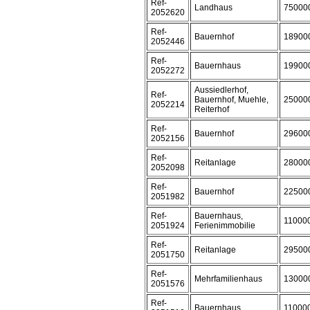
Ref-
Landhaus
75000
2052620
Ref-
Bauernhof
18900
2052446
Ref-
Bauernhaus
19900
2052272
Aussiedlerhof,
Ref-
Bauernhof, Muehle,
25000
2052214
Reiterhof
Ref-
Bauernhof
29600
2052156
Ref-
Reitanlage
28000
2052098
Ref-
Bauernhof
22500
2051982
Ref-
Bauernhaus,
11000
2051924
Ferienimmobilie
Ref-
Reitanlage
29500
2051750
Ref-
Mehrfamilienhaus
13000
2051576
Ref-
Bauernhaus
11000