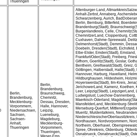
Thueringen
Altenburger-Land, AltmarkkreisSalz
Anhalt-Zerbst, Annaberg, Ascherslebe
Schwarzenberg, Aurich, BadDoberan,
Berlin, Bernburg, Bitterfeld, Boerdekr
Brandenburg(Stadt), Braunschweig(S
Burgenlandkreis, Celle, Chemnitz(Sta
ChemnitzerLand, Cloppenburg, Cottb
Cuxhaven, Dahme-Spreewald, Delitz
Delmenhorst(Stadt), Demmin, Dessau
Doebeln, Dresden(Stadt), Eichsfeld, 
Elbe-Elster, Emden(Stadt), Emsland, E
Frankfurt/Oder(Stadt), Freiberg, Fries
Gifhorn, Goerlitz(Stadt), Goslar, Goth
Bentheim, Greifswald(Stadt), Greiz, 
Göttingen, Halberstadt, Halle(Stadt)
Hannover, Harburg, Havelland, Helm
Hildburghausen, Hildesheim, Holzm
Hoyerswerda(Stadt), Ilm-Kreis, Jena(
Berlin,
JerichowerLand, Kamenz, Koethen, K
Brandenburg,
Leer, Leipzig(Stadt), LeipzigerLand, 
Berlin,
Braunschweig,
Ludwigslust, Luechow-Dannenberg,
Brandenburg,
Chemnitz,
Maerkisch-Oderland, Magdeburg(Sta
Mecklenburg-
Dessau, Dresden,
MansfelderLand, Mecklenburg-Strelit
Vorpommern,
Halle, Hannover,
Merseburg-Querfurt, MittlererErzgebir
0
Niedersachsen,
Leipzig,
Mueritz, Muldentalkreis, Neubranden
Sachsen,
Lueneburg,
NiederschlesischerOberlausitzkreis,
Sachsen-
Magdeburg,
Nordhausen, Nordvorpommern, Nor
Anhalt,
Mecklenburg-
Northeim, Oberhavel, Oberspreewald
Thueringen
Vorpommern,
Spree, Ohrekreis, Oldenburg, Oldenb
Thueringen,
Osnabrueck, Osnabrueck(Stadt), Oste
Weser-Ems