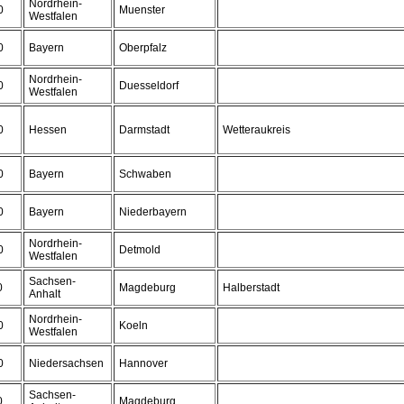
Nordrhein-
0
Muenster
Westfalen
0
Bayern
Oberpfalz
Nordrhein-
0
Duesseldorf
Westfalen
0
Hessen
Darmstadt
Wetteraukreis
0
Bayern
Schwaben
0
Bayern
Niederbayern
Nordrhein-
0
Detmold
Westfalen
Sachsen-
0
Magdeburg
Halberstadt
Anhalt
Nordrhein-
0
Koeln
Westfalen
0
Niedersachsen
Hannover
Sachsen-
0
Magdeburg