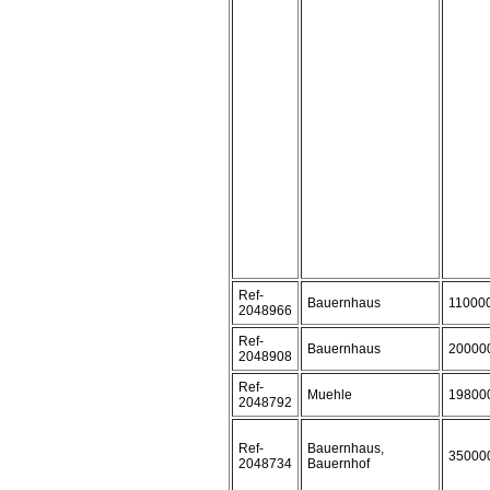
Ref-
Bauernhaus
11000
2048966
Ref-
Bauernhaus
20000
2048908
Ref-
Muehle
19800
2048792
Ref-
Bauernhaus,
35000
2048734
Bauernhof