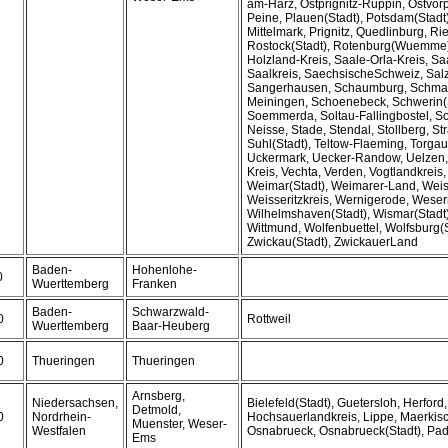
am-Harz, Ostprignitz-Ruppin, Ostvo
Peine, Plauen(Stadt), Potsdam(Stadt
Mittelmark, Prignitz, Quedlinburg, R
Rostock(Stadt), Rotenburg(Wuemme)
Holzland-Kreis, Saale-Orla-Kreis, Sa
Saalkreis, SaechsischeSchweiz, Salzg
Sangerhausen, Schaumburg, Schma
Meiningen, Schoenebeck, Schwerin(S
Soemmerda, Soltau-Fallingbostel, S
Neisse, Stade, Stendal, Stollberg, St
Suhl(Stadt), Teltow-Flaeming, Torga
Uckermark, Uecker-Randow, Uelzen, 
Kreis, Vechta, Verden, Vogtlandkreis,
Weimar(Stadt), Weimarer-Land, Weis
Weisseritzkreis, Wernigerode, Wese
Wilhelmshaven(Stadt), Wismar(Stadt)
Wittmund, Wolfenbuettel, Wolfsburg(S
Zwickau(Stadt), ZwickauerLand
Baden-
Hohenlohe-
0
Wuerttemberg
Franken
Baden-
Schwarzwald-
0
Rottweil
Wuerttemberg
Baar-Heuberg
0
Thueringen
Thueringen
Arnsberg,
Niedersachsen,
Bielefeld(Stadt), Guetersloh, Herford,
Detmold,
0
Nordrhein-
Hochsauerlandkreis, Lippe, Maerkisc
Muenster, Weser-
Westfalen
Osnabrueck, Osnabrueck(Stadt), Pad
Ems