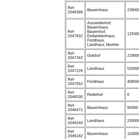
Ref-
Bauernhaus
23900
2048386
Aussiedlerhof,
Bauernhaus,
Ref-
Bauernhof,
12500
2047632
Einfamilienhaus,
Forsthaus,
Landhaus, Muehle
Ref-
Gutshof
22900
2047342
Ref-
Landhaus
52000
2047226
Ref-
Forsthaus
40850
2047052
Ref-
Reiterhof
0
2046530
Ref-
Bauernhaus
95000
2046472
Ref-
Landhaus
23000
2046240
Ref-
Bauernhaus
11000
2046182