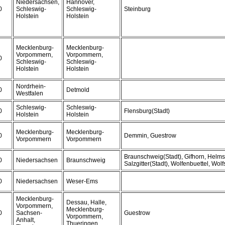
Niedersachsen,
Hannover,
0
Schleswig-
Schleswig-
Steinburg
Holstein
Holstein
Mecklenburg-
Mecklenburg-
Vorpommern,
Vorpommern,
0
Schleswig-
Schleswig-
Holstein
Holstein
Nordrhein-
0
Detmold
Westfalen
Schleswig-
Schleswig-
0
Flensburg(Stadt)
Holstein
Holstein
Mecklenburg-
Mecklenburg-
0
Demmin, Guestrow
Vorpommern
Vorpommern
Braunschweig(Stadt), Gifhorn, Helmst
0
Niedersachsen
Braunschweig
Salzgitter(Stadt), Wolfenbuettel, Wol
0
Niedersachsen
Weser-Ems
Mecklenburg-
Dessau, Halle,
Vorpommern,
Mecklenburg-
0
Sachsen-
Guestrow
Vorpommern,
Anhalt,
Thueringen