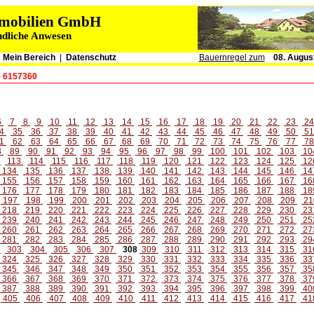
immobilien GmbH
ndliche Anwesen
|
Mein Bereich
|
Datenschutz
Bauernregel zum
08. Augus
- 6157360
6
7
8
9
10
11
12
13
14
15
16
17
18
19
20
21
22
23
2
4
35
36
37
38
39
40
41
42
43
44
45
46
47
48
49
50
5
1
62
63
64
65
66
67
68
69
70
71
72
73
74
75
76
77
7
8
89
90
91
92
93
94
95
96
97
98
99
100
101
102
103
10
2
113
114
115
116
117
118
119
120
121
122
123
124
125
12
134
135
136
137
138
139
140
141
142
143
144
145
146
14
155
156
157
158
159
160
161
162
163
164
165
166
167
16
176
177
178
179
180
181
182
183
184
185
186
187
188
18
197
198
199
200
201
202
203
204
205
206
207
208
209
21
218
219
220
221
222
223
224
225
226
227
228
229
230
23
239
240
241
242
243
244
245
246
247
248
249
250
251
25
260
261
262
263
264
265
266
267
268
269
270
271
272
27
281
282
283
284
285
286
287
288
289
290
291
292
293
29
2
303
304
305
306
307
308
309
310
311
312
313
314
315
31
324
325
326
327
328
329
330
331
332
333
334
335
336
33
345
346
347
348
349
350
351
352
353
354
355
356
357
35
366
367
368
369
370
371
372
373
374
375
376
377
378
37
387
388
389
390
391
392
393
394
395
396
397
398
399
40
405
406
407
408
409
410
411
412
413
414
415
416
417
41