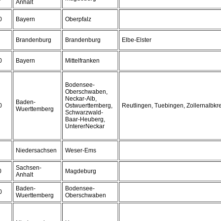
Anhalt
0
Bayern
Oberpfalz
Brandenburg
Brandenburg
Elbe-Elster
0
Bayern
Mittelfranken
Bodensee-
Oberschwaben,
Neckar-Alb,
Baden-
0
Ostwuerttemberg,
Reutlingen, Tuebingen, Zollernalbkre
Wuerttemberg
Schwarzwald-
Baar-Heuberg,
UntererNeckar
Niedersachsen
Weser-Ems
Sachsen-
0
Magdeburg
Anhalt
Baden-
Bodensee-
0
Wuerttemberg
Oberschwaben