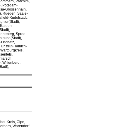
rpommern, Parchim,
), Potsdam-
iesa-Grossenhain,
, Ruegen, Saale-
alfeld-Rudolstadt,
itter(Stadt),
lkalden-
tadt),
onneberg, Spree-
ralsund(Stadt),
u-Oschatz,
Unstrut-Hainich-
 Wartburgkreis,
senfels,
rmarsch,
, Wittenberg,
tadt),
her-Kreis, Olpe,
erborn, Warendorf