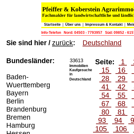
Pfeiffer & Koberstein Agrarimm
Fachmakler für landwirtschaftliche und ländli
Startseite
|
Über uns
|
Impressum & Kontakt
|
Mei
Info-Telefon
Nord: 04503 - 7793957
Süd: 09852 - 61
Sie sind hier /
zurück
:
Deutschland
Bundesländer:
33613
Seite:
1
Immobilien
15
16
Kaufgesuche
in
Baden-
28
29
Deutschland
Wuerttemberg
41
42
Bayern
54
55
Berlin
67
68
Brandenburg
80
81
Bremen
93
94
Hamburg
105
106
Hessen