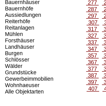
Bauernhäuser
277
Bauernhöfe
287
Aussiedlungen
297
Reiterhöfe
307
Reitanlagen
317
Mühlen
327
Forsthäuser
337
Landhäuser
347
Burgen
357
Schlösser
367
Wälder
377
Grundstücke
387
Gewerbeimmobilien
397
Wohnhaeuser
407
Alle Objektarten