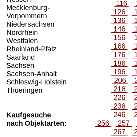
116
Mecklenburg-
126
Vorpommern
136
Niedersachsen
146
Nordrhein-
156
Westfalen
166
Rheinland-Pfalz
176
Saarland
186
Sachsen
196
Sachsen-Anhalt
206
Schleswig-Holstein
216
Thueringen
226
236
246
Kaufgesuche
256
257
nach Objektarten:
267