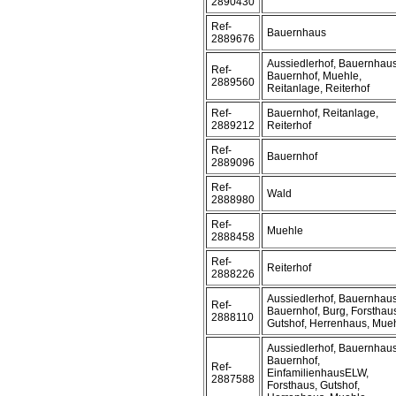
2890430
Ref-
Bauernhaus
2889676
Aussiedlerhof, Bauernhaus
Ref-
Bauernhof, Muehle,
2889560
Reitanlage, Reiterhof
Ref-
Bauernhof, Reitanlage,
2889212
Reiterhof
Ref-
Bauernhof
2889096
Ref-
Wald
2888980
Ref-
Muehle
2888458
Ref-
Reiterhof
2888226
Aussiedlerhof, Bauernhaus
Ref-
Bauernhof, Burg, Forsthau
2888110
Gutshof, Herrenhaus, Mue
Aussiedlerhof, Bauernhaus
Bauernhof,
Ref-
EinfamilienhausELW,
2887588
Forsthaus, Gutshof,