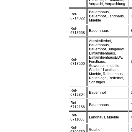
Verpacht, Verpachtung
Bauernhaus,
Ref-
Bauernhof, Landhaus,
6714022
Muehle
Ref-
Bauernhaus
6713558
Aussiedlerhof,
Bauernhaus,
Bauernhof, Bungalow,
Einfamilienhaus,
EinfamilienhausELW,
Ref-
Forsthaus,
6713500
Gewerbeimmobilie,
Gutshof, Landhaus,
Muehle, Reihenhaus,
Reitanlage, Reiterhof,
Sonstiges
Ref-
Bauernhof
6712804
Ref-
Bauernhaus
6712166
Ref-
Landhaus, Muehle
6711006
Ref-
Gutshof
6709730