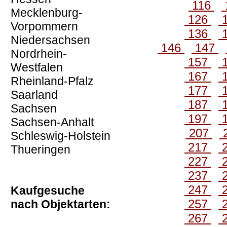
116
Mecklenburg-
126
Vorpommern
136
Niedersachsen
146
147
Nordrhein-
157
Westfalen
167
Rheinland-Pfalz
177
Saarland
187
Sachsen
197
Sachsen-Anhalt
207
Schleswig-Holstein
217
Thueringen
227
237
247
Kaufgesuche
257
nach Objektarten:
267