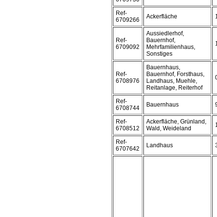
Ref-
Ackerfläche
6709266
Aussiedlerhof,
Ref-
Bauernhof,
6709092
Mehrfamilienhaus,
Sonstiges
Bauernhaus,
Ref-
Bauernhof, Forsthaus,
6708976
Landhaus, Muehle,
Reitanlage, Reiterhof
Ref-
Bauernhaus
6708744
Ref-
Ackerfläche, Grünland,
6708512
Wald, Weideland
Ref-
Landhaus
6707642