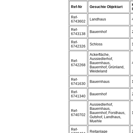
Ref-Nr
Gesuchte Objektart
Ref-
Landhaus
6743602
Ref-
Bauernhof
6743138
Ref-
Schloss
6742326
Ackerfläche,
Aussiedlerhof,
Ref-
Bauernhaus,
6742268
Bauernhof, Grünland,
Weideland
Ref-
Bauernhaus
6741630
Ref-
Bauernhof
6741340
Aussiedlerhof,
Bauernhaus,
Ref-
Bauernhof, Forsthaus,
6740702
Gutshof, Landhaus,
Muehle
Ref-
Reitanlage