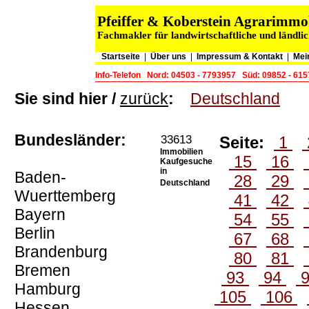
Pfeiffer & Koberstein Agrarimm
Fachmakler für landwirtschaftliche und ländli
Startseite
|
Über uns
|
Impressum & Kontakt
|
Mei
Info-Telefon
Nord: 04503 - 7793957
Süd: 09852 - 61
Sie sind hier /
zurück
:
Deutschland
Bundesländer:
33613
Seite:
1
Immobilien
15
16
Kaufgesuche
in
Baden-
28
29
Deutschland
Wuerttemberg
41
42
Bayern
54
55
Berlin
67
68
Brandenburg
80
81
Bremen
93
94
Hamburg
105
106
Hessen