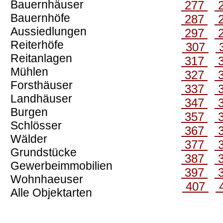
Bauernhäuser
277
Bauernhöfe
287
Aussiedlungen
297
Reiterhöfe
307
Reitanlagen
317
Mühlen
327
Forsthäuser
337
Landhäuser
347
Burgen
357
Schlösser
367
Wälder
377
Grundstücke
387
Gewerbeimmobilien
397
Wohnhaeuser
407
Alle Objektarten