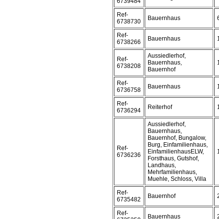
6739484
Ref-
Bauernhaus
6738730
Ref-
Bauernhaus
6738266
Aussiedlerhof,
Ref-
Bauernhaus,
6738208
Bauernhof
Ref-
Bauernhaus
6736758
Ref-
Reiterhof
6736294
Aussiedlerhof,
Bauernhaus,
Bauernhof, Bungalow,
Burg, Einfamilienhaus,
Ref-
EinfamilienhausELW,
6736236
Forsthaus, Gutshof,
Landhaus,
Mehrfamilienhaus,
Muehle, Schloss, Villa
Ref-
Bauernhof
6735482
Ref-
Bauernhaus