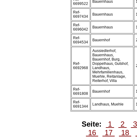
Bauernhaus
6699522
Ref-
Bauernhaus
6697434
Ref-
Bauernhaus
6696042
Ref-
Bauernhof
6694534
Aussiedlerhof,
Bauernhaus,
Bauernhof, Burg,
Ref-
Doppelhaus, Gutshof,
6692968
Landhaus,
Mehrfamilienhaus,
Muehle, Reitanlage,
Reiterhof, Villa
Ref-
Bauernhof
6691808
Ref-
Landhaus, Muehle
6691344
Seite:
1
2
16
17
18