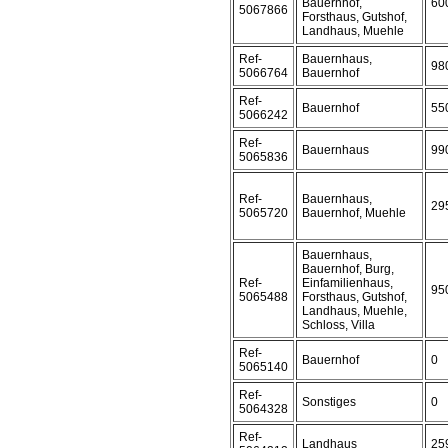
Bauernhof,
60
5067866
Forsthaus, Gutshof,
Landhaus, Muehle
Ref-
Bauernhaus,
98
5066764
Bauernhof
Ref-
Bauernhof
55
5066242
Ref-
Bauernhaus
99
5065836
Ref-
Bauernhaus,
29
5065720
Bauernhof, Muehle
Bauernhaus,
Bauernhof, Burg,
Ref-
Einfamilienhaus,
95
5065488
Forsthaus, Gutshof,
Landhaus, Muehle,
Schloss, Villa
Ref-
Bauernhof
0
5065140
Ref-
Sonstiges
0
5064328
Ref-
Landhaus
25