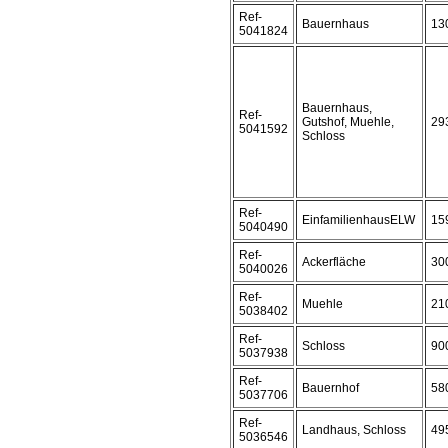
Ref-
Bauernhaus
13
5041824
Bauernhaus,
Ref-
Gutshof, Muehle,
29
5041592
Schloss
Ref-
EinfamilienhausELW
15
5040490
Ref-
Ackerfläche
30
5040026
Ref-
Muehle
21
5038402
Ref-
Schloss
90
5037938
Ref-
Bauernhof
58
5037706
Ref-
Landhaus, Schloss
49
5036546