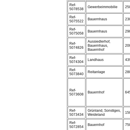
Ref-
Gewerbeimmobilie
25
5078538
Ref-
Bauernhaus
23
5075522
Ref-
Bauernhaus
29
5075058
Aussiedlerhof,
Ref-
Bauernhaus,
20
5074826
Bauernhof
Ref-
Landhaus
43
5074304
Ref-
Reitanlage
28
5073840
Ref-
Bauernhof
64
5073608
Ref-
Grünland, Sonstiges,
15
5073434
Weideland
Ref-
Bauernhof
75
5072854