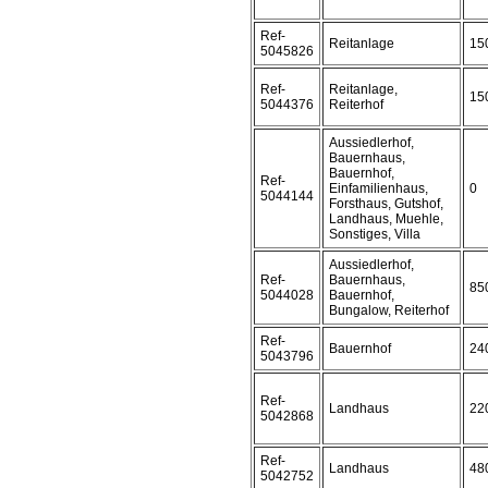
Ref-
Reitanlage
15
5045826
Ref-
Reitanlage,
15
5044376
Reiterhof
Aussiedlerhof,
Bauernhaus,
Bauernhof,
Ref-
Einfamilienhaus,
0
5044144
Forsthaus, Gutshof,
Landhaus, Muehle,
Sonstiges, Villa
Aussiedlerhof,
Ref-
Bauernhaus,
85
5044028
Bauernhof,
Bungalow, Reiterhof
Ref-
Bauernhof
24
5043796
Ref-
Landhaus
22
5042868
Ref-
Landhaus
48
5042752