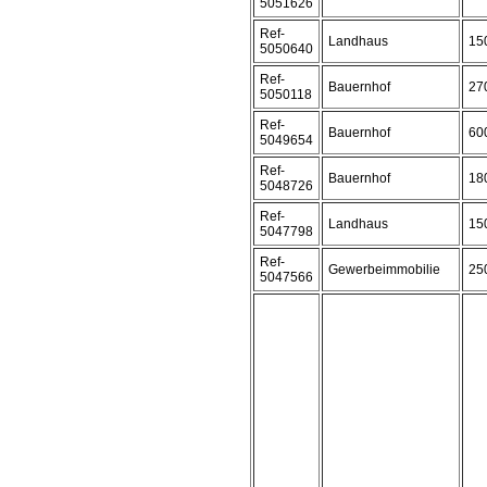
5051626
Ref-
Landhaus
15
5050640
Ref-
Bauernhof
27
5050118
Ref-
Bauernhof
60
5049654
Ref-
Bauernhof
18
5048726
Ref-
Landhaus
15
5047798
Ref-
Gewerbeimmobilie
25
5047566