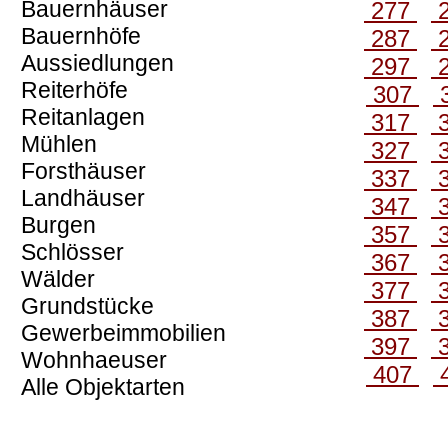
Bauernhäuser
277
Bauernhöfe
287
Aussiedlungen
297
Reiterhöfe
307
Reitanlagen
317
Mühlen
327
Forsthäuser
337
Landhäuser
347
Burgen
357
Schlösser
367
Wälder
377
Grundstücke
387
Gewerbeimmobilien
397
Wohnhaeuser
407
Alle Objektarten