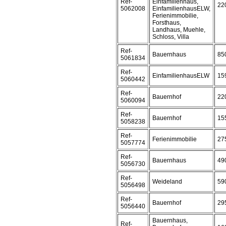
Ref-
Einfamilienhaus,
22
5062008
EinfamilienhausELW,
Ferienimmobilie,
Forsthaus,
Landhaus, Muehle,
Schloss, Villa
Ref-
Bauernhaus
85
5061834
Ref-
EinfamilienhausELW
15
5060442
Ref-
Bauernhof
22
5060094
Ref-
Bauernhof
15
5058238
Ref-
Ferienimmobilie
27
5057774
Ref-
Bauernhaus
49
5056730
Ref-
Weideland
59
5056498
Ref-
Bauernhof
29
5056440
Bauernhaus,
Ref-