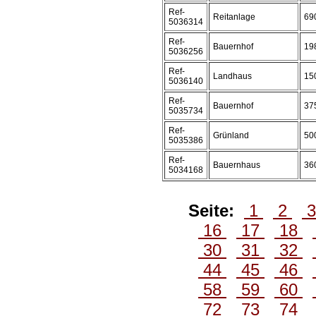
Ref-
Reitanlage
69
5036314
Ref-
Bauernhof
19
5036256
Ref-
Landhaus
15
5036140
Ref-
Bauernhof
37
5035734
Ref-
Grünland
50
5035386
Ref-
Bauernhaus
36
5034168
Seite:
1
2
16
17
18
30
31
32
44
45
46
58
59
60
72
73
74