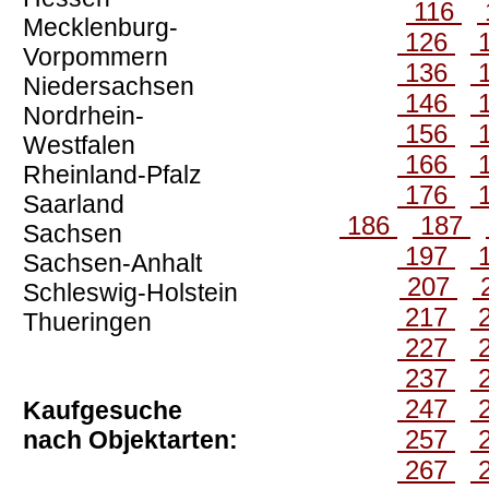
116
Mecklenburg-
126
Vorpommern
136
Niedersachsen
146
Nordrhein-
156
Westfalen
166
Rheinland-Pfalz
176
Saarland
186
187
Sachsen
197
Sachsen-Anhalt
207
Schleswig-Holstein
217
Thueringen
227
237
247
Kaufgesuche
257
nach Objektarten:
267