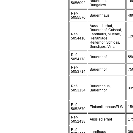
Bauernhof,
16
5056092
Bungalow
Ref-
Bauernhaus
48
5055570
Aussiedlerhof,
Bauernhof, Gutshof,
Ref-
Landhaus, Muehle,
12
5054410
Reitanlage,
Reiterhof, Schloss,
Sonstiges, Villa
Ref-
Bauernhof
55
5054178
Ref-
Bauernhof
75
5053714
Ref-
Bauernhaus,
33
5053134
Bauernhof
Ref-
EinfamilienhausELW
15
5052670
Ref-
Aussiedlerhof
17
5052438
Ref-
Landhaus
39