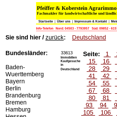
Pfeiffer & Koberstein Agrarimm
Fachmakler für landwirtschaftliche und ländli
Startseite
|
Über uns
|
Impressum & Kontakt
|
Mei
Info-Telefon
Nord: 04503 - 7793957
Süd: 09852 - 61
Sie sind hier /
zurück
:
Deutschland
Bundesländer:
33613
Seite:
1
Immobilien
15
16
Kaufgesuche
in
Baden-
28
29
Deutschland
Wuerttemberg
41
42
Bayern
54
55
Berlin
67
68
Brandenburg
80
81
Bremen
93
94
Hamburg
105
106
Hessen