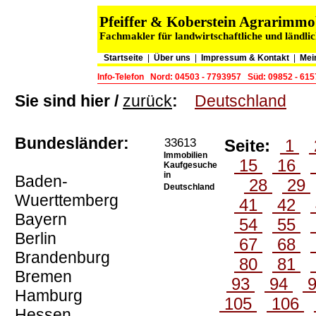
Pfeiffer & Koberstein Agrarimm
Fachmakler für landwirtschaftliche und ländli
Startseite
|
Über uns
|
Impressum & Kontakt
|
Mei
Info-Telefon
Nord: 04503 - 7793957
Süd: 09852 - 61
Sie sind hier /
zurück
:
Deutschland
Bundesländer:
33613
Seite:
1
Immobilien
15
16
Kaufgesuche
in
Baden-
28
29
Deutschland
Wuerttemberg
41
42
Bayern
54
55
Berlin
67
68
Brandenburg
80
81
Bremen
93
94
Hamburg
105
106
Hessen