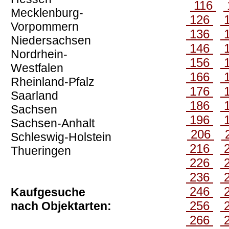
116
Mecklenburg-
126
Vorpommern
136
Niedersachsen
146
Nordrhein-
156
Westfalen
166
Rheinland-Pfalz
176
Saarland
186
Sachsen
196
Sachsen-Anhalt
206
Schleswig-Holstein
216
Thueringen
226
236
246
Kaufgesuche
256
nach Objektarten:
266