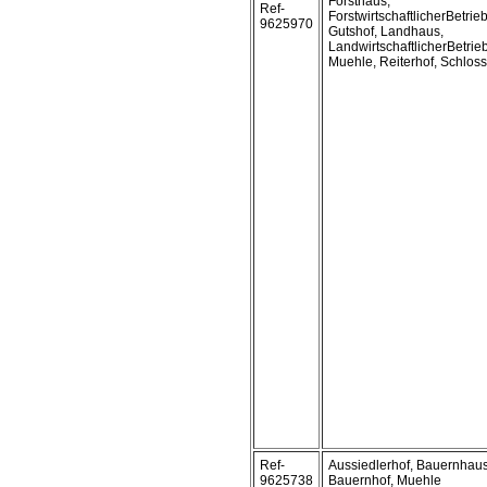
Forsthaus,
Ref-
ForstwirtschaftlicherBetrieb
9625970
Gutshof, Landhaus,
LandwirtschaftlicherBetrieb
Muehle, Reiterhof, Schloss
Ref-
Aussiedlerhof, Bauernhaus
9625738
Bauernhof, Muehle