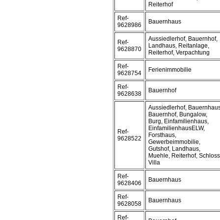
Reiterhof
Ref-
Bauernhaus
9628986
Aussiedlerhof, Bauernhof,
Ref-
Landhaus, Reitanlage,
9628870
Reiterhof, Verpachtung
Ref-
Ferienimmobilie
9628754
Ref-
Bauernhof
9628638
Aussiedlerhof, Bauernhaus
Bauernhof, Bungalow,
Burg, Einfamilienhaus,
EinfamilienhausELW,
Ref-
Forsthaus,
9628522
Gewerbeimmobilie,
Gutshof, Landhaus,
Muehle, Reiterhof, Schloss
Villa
Ref-
Bauernhaus
9628406
Ref-
Bauernhaus
9628058
Ref-