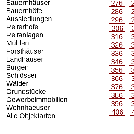
Bauernhäuser
276
Bauernhöfe
286
Aussiedlungen
296
Reiterhöfe
306
Reitanlagen
316
Mühlen
326
Forsthäuser
336
Landhäuser
346
Burgen
356
Schlösser
366
Wälder
376
Grundstücke
386
Gewerbeimmobilien
396
Wohnhaeuser
406
Alle Objektarten