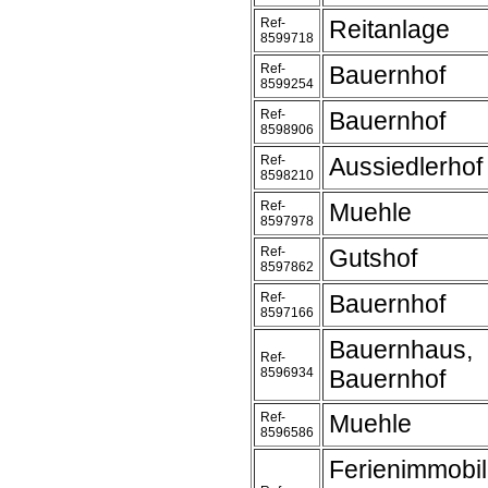
Ref-
Reitanlage
8599718
Ref-
Bauernhof
8599254
Ref-
Bauernhof
8598906
Ref-
Aussiedlerhof
8598210
Ref-
Muehle
8597978
Ref-
Gutshof
8597862
Ref-
Bauernhof
8597166
Bauernhaus,
Ref-
8596934
Bauernhof
Ref-
Muehle
8596586
Ferienimmobil