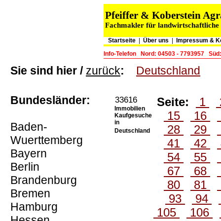
Pfeiffer & Koberstein A
Fachmakler für landwirtschaftliche
Startseite
|
Über uns
|
Impressum & K
Info-Telefon
Nord: 04503 - 7793957
Süd:
Sie sind hier /
zurück
:
Deutschland
Bundesländer:
33616
Seite:
1
Immobilien
15
16
Kaufgesuche
in
Baden-
28
29
Deutschland
Wuerttemberg
41
42
Bayern
54
55
Berlin
67
68
Brandenburg
80
81
Bremen
93
94
Hamburg
105
106
Hessen