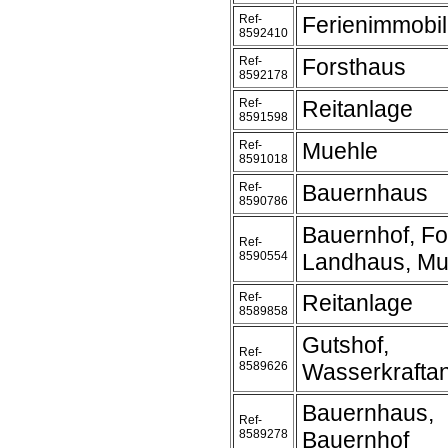
Ref-
Ferienimmobil
8592410
Ref-
Forsthaus
8592178
Ref-
Reitanlage
8591598
Ref-
Muehle
8591018
Ref-
Bauernhaus
8590786
Bauernhof, Fo
Ref-
8590554
Landhaus, Mu
Ref-
Reitanlage
8589858
Gutshof,
Ref-
8589626
Wasserkrafta
Bauernhaus,
Ref-
8589278
Bauernhof