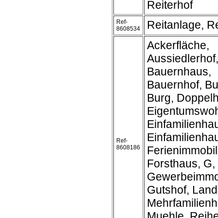
Reiterhof
Ref-
Reitanlage, Re
8608534
Ackerfläche,
Aussiedlerhof
Bauernhaus,
Bauernhof, B
Burg, Doppel
Eigentumswo
Einfamilienha
Einfamilienh
Ref-
8608186
Ferienimmobil
Forsthaus, G,
Gewerbeimmob
Gutshof, Land
Mehrfamilienh
Muehle, Reih