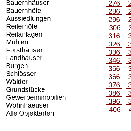
Bauernhäuser
276
Bauernhöfe
286
Aussiedlungen
296
Reiterhöfe
306
Reitanlagen
316
Mühlen
326
Forsthäuser
336
Landhäuser
346
Burgen
356
Schlösser
366
Wälder
376
Grundstücke
386
Gewerbeimmobilien
396
Wohnhaeuser
406
Alle Objektarten