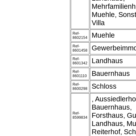
Mehrfamilienh
Muehle, Sonst
Villa
Ref-
Muehle
8602154
Ref-
Gewerbeimmob
8601458
Ref-
Landhaus
8601342
Ref-
Bauernhaus
8601110
Ref-
Schloss
8600298
, Aussiedlerho
Bauernhaus,
Ref-
Forsthaus, Gu
8599834
Landhaus, Mu
Reiterhof, Sc