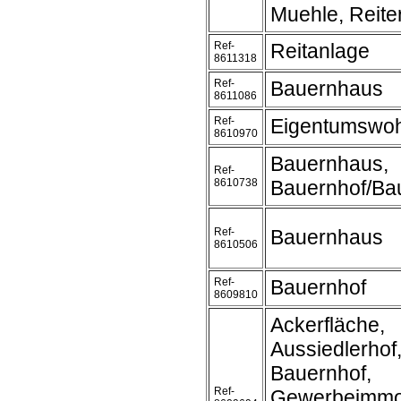
Muehle, Reite
Ref-
Reitanlage
8611318
Ref-
Bauernhaus
8611086
Ref-
Eigentumswo
8610970
Bauernhaus,
Ref-
8610738
Bauernhof/Ba
Ref-
Bauernhaus
8610506
Ref-
Bauernhof
8609810
Ackerfläche,
Aussiedlerhof
Bauernhof,
Ref-
Gewerbeimmob