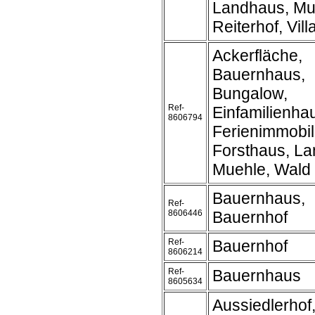
Landhaus, Mu
Reiterhof, Vill
Ackerfläche,
Bauernhaus,
Bungalow,
Ref-
Einfamilienha
8606794
Ferienimmobil
Forsthaus, L
Muehle, Wald
Bauernhaus,
Ref-
8606446
Bauernhof
Ref-
Bauernhof
8606214
Ref-
Bauernhaus
8605634
Aussiedlerhof