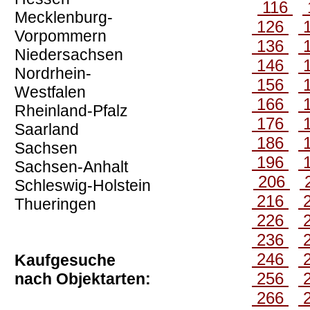
116
Mecklenburg-
126
Vorpommern
136
Niedersachsen
146
Nordrhein-
156
Westfalen
166
Rheinland-Pfalz
176
Saarland
186
Sachsen
196
Sachsen-Anhalt
206
Schleswig-Holstein
216
Thueringen
226
236
246
Kaufgesuche
256
nach Objektarten:
266