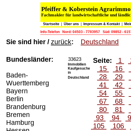
Pfeiffer & Koberstein Agrarimm
Fachmakler für landwirtschaftliche und ländli
Startseite
|
Über uns
|
Impressum & Kontakt
|
Mei
Info-Telefon
Nord: 04503 - 7793957
Süd: 09852 - 61
Sie sind hier /
zurück
:
Deutschland
Bundesländer:
33623
Seite:
1
Immobilien
15
16
Kaufgesuche
in
Baden-
28
29
Deutschland
Wuerttemberg
41
42
Bayern
54
55
Berlin
67
68
Brandenburg
80
81
Bremen
93
94
Hamburg
105
106
Hessen