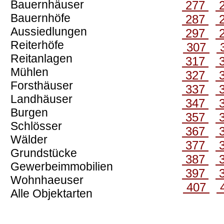
Bauernhäuser
277
Bauernhöfe
287
Aussiedlungen
297
Reiterhöfe
307
Reitanlagen
317
Mühlen
327
Forsthäuser
337
Landhäuser
347
Burgen
357
Schlösser
367
Wälder
377
Grundstücke
387
Gewerbeimmobilien
397
Wohnhaeuser
407
Alle Objektarten