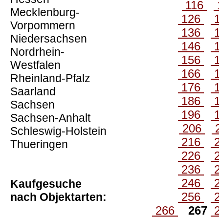
116
Mecklenburg-
126
Vorpommern
136
Niedersachsen
146
Nordrhein-
156
Westfalen
166
Rheinland-Pfalz
176
Saarland
186
Sachsen
196
Sachsen-Anhalt
206
Schleswig-Holstein
216
Thueringen
226
236
246
Kaufgesuche
256
nach Objektarten:
266
267