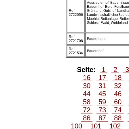
Aussiedlerhof, Bauernhaus
Bauernhof, Burg, Forsthau
Ref-
Grünland, Gutshof, Landha
2722056
LandwirtschaftlicherBetrieb
Muehle, Reitanlage, Reiter
Schloss, Wald, Weideland
Ref-
Bauernhaus
2721708
Ref-
Bauernhof
2721534
Seite:
1
2
16
17
18
30
31
32
44
45
46
58
59
60
72
73
74
86
87
88
100
101
102