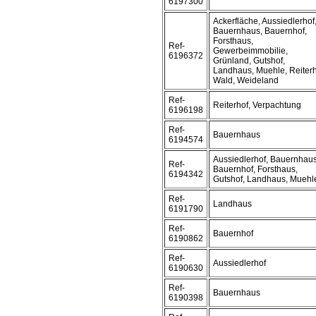
6197300
Ackerfläche, Aussiedlerhof
Bauernhaus, Bauernhof,
Forsthaus,
Ref-
Gewerbeimmobilie,
6196372
Grünland, Gutshof,
Landhaus, Muehle, Reiterh
Wald, Weideland
Ref-
Reiterhof, Verpachtung
6196198
Ref-
Bauernhaus
6194574
Aussiedlerhof, Bauernhaus
Ref-
Bauernhof, Forsthaus,
6194342
Gutshof, Landhaus, Muehl
Ref-
Landhaus
6191790
Ref-
Bauernhof
6190862
Ref-
Aussiedlerhof
6190630
Ref-
Bauernhaus
6190398