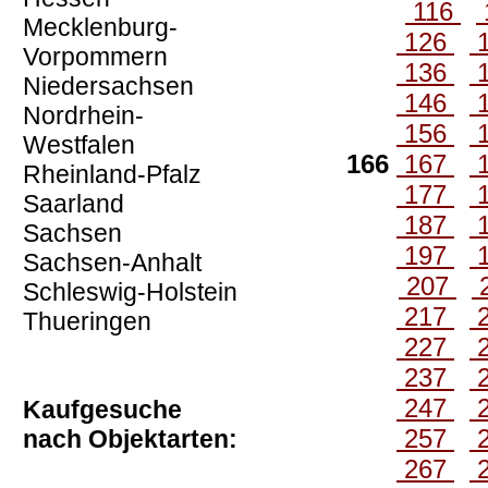
116
Mecklenburg-
126
Vorpommern
136
Niedersachsen
146
Nordrhein-
156
Westfalen
166
167
Rheinland-Pfalz
177
Saarland
187
Sachsen
197
Sachsen-Anhalt
207
Schleswig-Holstein
217
Thueringen
227
237
247
Kaufgesuche
257
nach Objektarten:
267