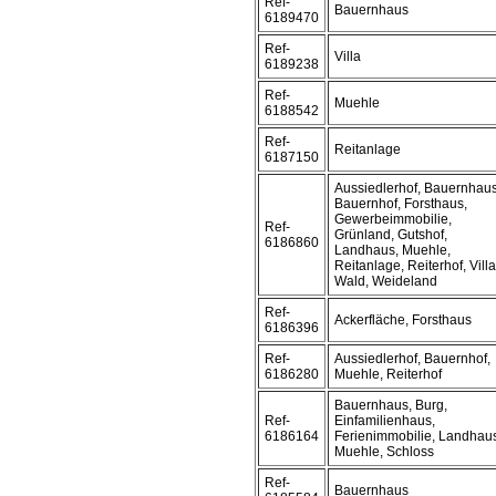
Ref-
Bauernhaus
6189470
Ref-
Villa
6189238
Ref-
Muehle
6188542
Ref-
Reitanlage
6187150
Aussiedlerhof, Bauernhaus
Bauernhof, Forsthaus,
Gewerbeimmobilie,
Ref-
Grünland, Gutshof,
6186860
Landhaus, Muehle,
Reitanlage, Reiterhof, Villa
Wald, Weideland
Ref-
Ackerfläche, Forsthaus
6186396
Ref-
Aussiedlerhof, Bauernhof,
6186280
Muehle, Reiterhof
Bauernhaus, Burg,
Ref-
Einfamilienhaus,
6186164
Ferienimmobilie, Landhau
Muehle, Schloss
Ref-
Bauernhaus