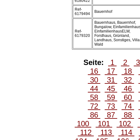
6180422
Ref-
Bauernhof
6179494
Bauernhaus, Bauernhof,
Bungalow, Einfamilienhaus
Ref-
EinfamilienhausELW,
6179320
Forsthaus, Grünland,
Landhaus, Sonstiges, Villa
Wald
Seite:
1
2
16
17
18
30
31
32
44
45
46
58
59
60
72
73
74
86
87
88
100
101
102
112
113
114