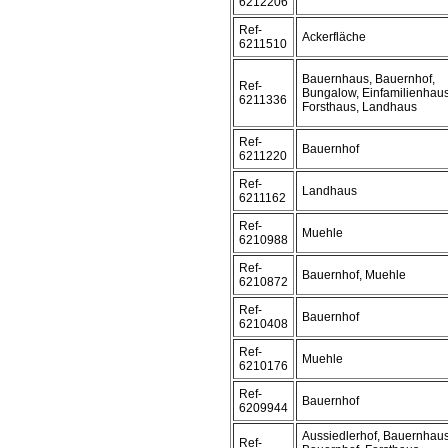
6212206
Ref-
Ackerfläche
6211510
Bauernhaus, Bauernhof,
Ref-
Bungalow, Einfamilienhaus
6211336
Forsthaus, Landhaus
Ref-
Bauernhof
6211220
Ref-
Landhaus
6211162
Ref-
Muehle
6210988
Ref-
Bauernhof, Muehle
6210872
Ref-
Bauernhof
6210408
Ref-
Muehle
6210176
Ref-
Bauernhof
6209944
Aussiedlerhof, Bauernhaus
Ref-