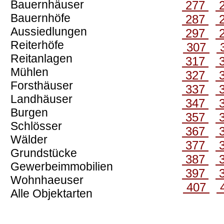
Bauernhäuser
277
Bauernhöfe
287
Aussiedlungen
297
Reiterhöfe
307
Reitanlagen
317
Mühlen
327
Forsthäuser
337
Landhäuser
347
Burgen
357
Schlösser
367
Wälder
377
Grundstücke
387
Gewerbeimmobilien
397
Wohnhaeuser
407
Alle Objektarten