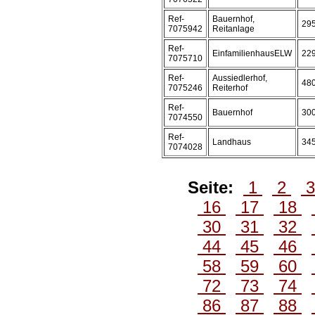
Ref-
Bauernhof,
29
7075942
Reitanlage
Ref-
EinfamilienhausELW
22
7075710
Ref-
Aussiedlerhof,
48
7075246
Reiterhof
Ref-
Bauernhof
30
7074550
Ref-
Landhaus
34
7074028
Seite:
1
2
16
17
18
30
31
32
44
45
46
58
59
60
72
73
74
86
87
88