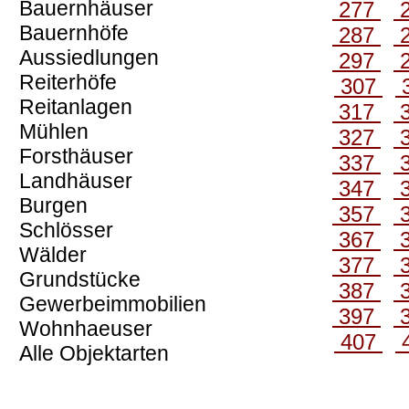
Bauernhäuser
277
Bauernhöfe
287
Aussiedlungen
297
Reiterhöfe
307
Reitanlagen
317
Mühlen
327
Forsthäuser
337
Landhäuser
347
Burgen
357
Schlösser
367
Wälder
377
Grundstücke
387
Gewerbeimmobilien
397
Wohnhaeuser
407
Alle Objektarten