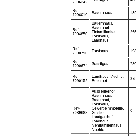
Sonstiges
48
7096242
Ref-
Bauernhaus
13
7096010
Bauernhaus,
Bauernhof,
Ref-
Einfamilienhaus,
26
7094850
Forsthaus,
Landhaus
Ref-
Forsthaus
19
7090790
Ref-
Sonstiges
78
7090674
Ref-
Landhaus, Muehle,
37
7090152
Reiterhof
Aussiedlerhof,
Bauernhaus,
Bauernhof,
Forsthaus,
Ref-
Gewerbeimmobilie,
0
7089688
Gutshof,
Landgasthof,
Landhaus,
Mehrfamilienhaus,
Muehle