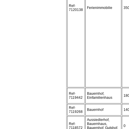
Ref-
Ferienimmobilie
35
7120138
Ref-
Bauernhof,
18
7119442
Einfamilienhaus
Ref-
Bauernhof
14
7119268
Aussiedlerhof,
Ref-
Bauernhaus,
0
7118572
Bauernhof, Gutshof,