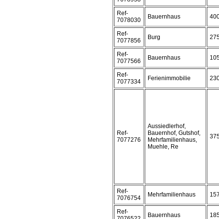
Ref-
Bauernhaus
40
7078030
Ref-
Burg
27
7077856
Ref-
Bauernhaus
10
7077566
Ref-
Ferienimmobilie
23
7077334
Aussiedlerhof,
Ref-
Bauernhof, Gutshof,
37
7077276
Mehrfamilienhaus,
Muehle, Re
Ref-
Mehrfamilienhaus
15
7076754
Ref-
Bauernhaus
18
7076522