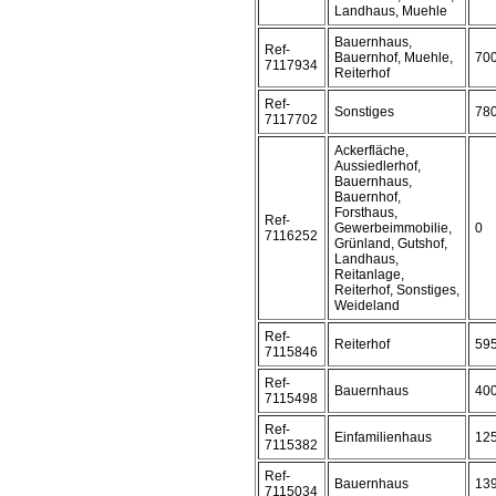
Landhaus, Muehle
Bauernhaus,
Ref-
Bauernhof, Muehle,
70
7117934
Reiterhof
Ref-
Sonstiges
78
7117702
Ackerfläche,
Aussiedlerhof,
Bauernhaus,
Bauernhof,
Forsthaus,
Ref-
Gewerbeimmobilie,
0
7116252
Grünland, Gutshof,
Landhaus,
Reitanlage,
Reiterhof, Sonstiges,
Weideland
Ref-
Reiterhof
59
7115846
Ref-
Bauernhaus
40
7115498
Ref-
Einfamilienhaus
12
7115382
Ref-
Bauernhaus
13
7115034