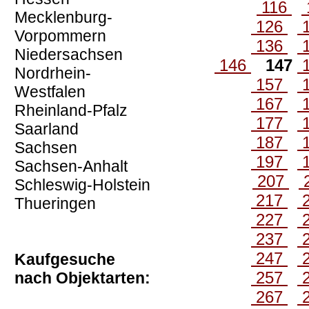
116
Mecklenburg-
126
Vorpommern
136
Niedersachsen
146
147
Nordrhein-
157
Westfalen
167
Rheinland-Pfalz
177
Saarland
187
Sachsen
197
Sachsen-Anhalt
207
Schleswig-Holstein
217
Thueringen
227
237
247
Kaufgesuche
257
nach Objektarten:
267