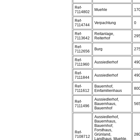
Ref-
Muehle
17
7114802
Ref-
Verpachtung
0
7114744
Ref-
Reitanlage,
29
7113642
Reiterhof
Ref-
Burg
27
7112656
Ref-
Aussiedlerhof
49
7111960
Ref-
Aussiedlerhof
49
7111844
Ref-
Bauernhof,
80
7111612
Einfamilienhaus
Aussiedlerhof,
Ref-
Bauernhaus,
56
7111496
Bauernhof
Aussiedlerhof,
Bauernhaus,
Bauernhof,
Forsthaus,
Ref-
Grünland,
28
7108712
Landhaus, Muehle,