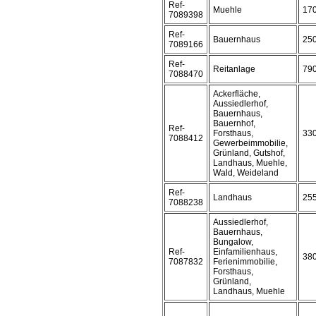
Ref-
Muehle
17
7089398
Ref-
Bauernhaus
25
7089166
Ref-
Reitanlage
79
7088470
Ackerfläche,
Aussiedlerhof,
Bauernhaus,
Bauernhof,
Ref-
Forsthaus,
33
7088412
Gewerbeimmobilie,
Grünland, Gutshof,
Landhaus, Muehle,
Wald, Weideland
Ref-
Landhaus
25
7088238
Aussiedlerhof,
Bauernhaus,
Bungalow,
Ref-
Einfamilienhaus,
38
7087832
Ferienimmobilie,
Forsthaus,
Grünland,
Landhaus, Muehle