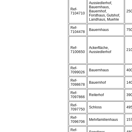
Aussiedlerhof,
Bauernhaus,
Ref-
Bauernhof,
25
7104710
Forsthaus, Gutshof,
Landhaus, Muehle
Ref-
Bauernhaus
75
7104478
Ref-
Ackerfläche,
21
7100650
Aussiedlerhof
Ref-
Bauernhaus
40
7099026
Ref-
Bauernhof
14
7098678
Ref-
Reiterhof
39
7097866
Ref-
Schloss
49
7097750
Ref-
Mehrfamilienhaus
15
7096706
Ref-