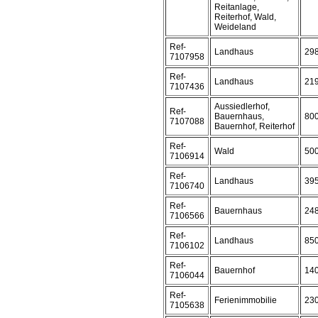
Reitanlage,
Reiterhof, Wald,
Weideland
Ref-
Landhaus
29
7107958
Ref-
Landhaus
21
7107436
Aussiedlerhof,
Ref-
Bauernhaus,
80
7107088
Bauernhof, Reiterhof
Ref-
Wald
50
7106914
Ref-
Landhaus
39
7106740
Ref-
Bauernhaus
24
7106566
Ref-
Landhaus
85
7106102
Ref-
Bauernhof
14
7106044
Ref-
Ferienimmobilie
23
7105638