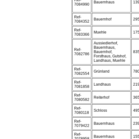
Ref-
Bauernhaus
13
7084990
Ref-
Bauernhof
29
7084352
Ref-
Muehle
17
7083366
Aussiedlerhof,
Bauernhaus,
Ref-
Bauernhof,
83
7082786
Forsthaus, Gutshof,
Landhaus, Muehle
Ref-
Grünland
78
7082554
Ref-
Landhaus
21
7081858
Ref-
Reiterhof
36
7080582
Ref-
Schloss
49
7080118
Ref-
Bauernhaus
23
7079422
Ref-
Bauernhaus
15
7078958