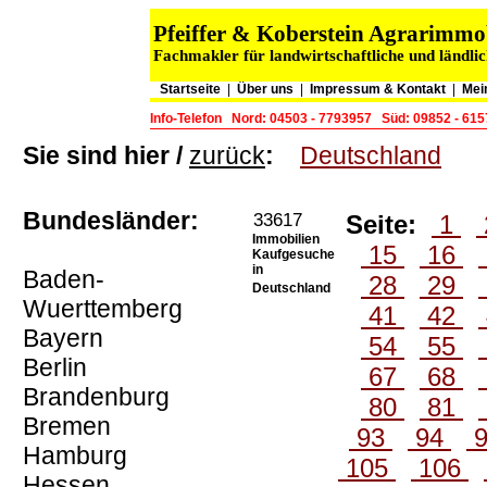
Pfeiffer & Koberstein Agrarimm
Fachmakler für landwirtschaftliche und ländli
Startseite
|
Über uns
|
Impressum & Kontakt
|
Mei
Info-Telefon
Nord: 04503 - 7793957
Süd: 09852 - 61
Sie sind hier /
zurück
:
Deutschland
Bundesländer:
33617
Seite:
1
Immobilien
15
16
Kaufgesuche
in
Baden-
28
29
Deutschland
Wuerttemberg
41
42
Bayern
54
55
Berlin
67
68
Brandenburg
80
81
Bremen
93
94
Hamburg
105
106
Hessen