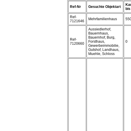
Kau
Ref-Nr
Gesuchte Objektart
bis 
Ref-
Mehrfamilienhaus
55
7121646
Aussiedlerhof,
Bauernhaus,
Bauernhof, Burg,
Ref-
Forsthaus,
0
7120660
Gewerbeimmobilie,
Gutshof, Landhaus,
Muehle, Schloss