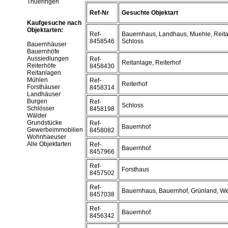
Thueringen
Ref-Nr
Gesuchte Objektart
Kaufgesuche nach
Objektarten:
Ref-
Bauernhaus, Landhaus, Muehle, Reitan
8458546
Schloss
Bauernhäuser
Bauernhöfe
Aussiedlungen
Ref-
Reitanlage, Reiterhof
Reiterhöfe
8458430
Reitanlagen
Mühlen
Ref-
Reiterhof
Forsthäuser
8458314
Landhäuser
Burgen
Ref-
Schloss
Schlösser
8458198
Wälder
Grundstücke
Ref-
Bauernhof
Gewerbeimmobilien
8458082
Wohnhaeuser
Alle Objektarten
Ref-
Bauernhof
8457966
Ref-
Forsthaus
8457502
Ref-
Bauernhaus, Bauernhof, Grünland, W
8457038
Ref-
Bauernhof
8456342