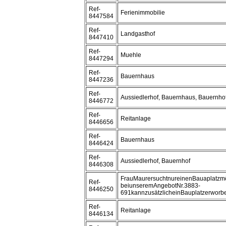
Ref-
Ferienimmobilie
8447584
Ref-
Landgasthof
8447410
Ref-
Muehle
8447294
Ref-
Bauernhaus
8447236
Ref-
Aussiedlerhof, Bauernhaus, Bauernho
8446772
Ref-
Reitanlage
8446656
Ref-
Bauernhaus
8446424
Ref-
Aussiedlerhof, Bauernhof
8446308
FrauMaurersuchtnureinenBauaplatzmög
Ref-
beiunseremAngebotNr.3883-
8446250
691kannzusätzlicheinBauplatzerworb
Ref-
Reitanlage
8446134