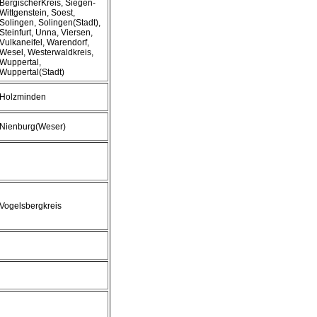
BergischerKreis, Siegen-
Wittgenstein, Soest,
Solingen, Solingen(Stadt),
Steinfurt, Unna, Viersen,
Vulkaneifel, Warendorf,
Wesel, Westerwaldkreis,
Wuppertal,
Wuppertal(Stadt)
Holzminden
Nienburg(Weser)
Vogelsbergkreis