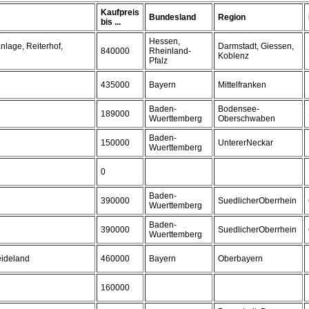
Kaufpreis
Bundesland
Region
bis ...
Hessen,
lage, Reiterhof,
Darmstadt, Giessen,
840000
Rheinland-
Koblenz
Pfalz
435000
Bayern
Mittelfranken
Baden-
Bodensee-
189000
Wuerttemberg
Oberschwaben
Baden-
150000
UntererNeckar
Wuerttemberg
0
Baden-
390000
SuedlicherOberrhein
Wuerttemberg
Baden-
390000
SuedlicherOberrhein
Wuerttemberg
eideland
460000
Bayern
Oberbayern
160000