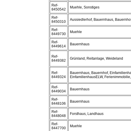
Ref-
Muehle, Sonstiges
8450542
Ref-
Aussiedlerhof, Bauernhaus, Bauernhof
8450310
Ref-
Muehle
8449730
Ref-
Bauernhaus
8449614
Ref-
Grünland, Reitanlage, Weideland
8449382
Ref-
Bauernhaus, Bauernhof, Einfamilienh
8449324
EinfamilienhausELW, Ferienimmobilie
Ref-
Bauernhaus
8449034
Ref-
Bauernhaus
8448106
Ref-
Forsthaus, Landhaus
8448048
Ref-
Muehle
8447700