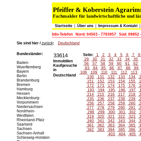
Pfeiffer & Koberstein Agrar
Fachmakler für landwirtschaftliche und lä
Startseite
|
Über uns
|
Impressum & Kontakt
Info-Telefon
Nord: 04503 - 7793957
Süd: 09852 
Sie sind hier /
zurück
:
Deutschland
Bundesländer:
33614
Seite:
1
2
3
4
5
6
7
29
30
31
32
33
34
35
Immobilien
Baden-
56
57
58
59
60
61
62
Kaufgesuche
Wuerttemberg
83
84
85
86
87
88
89
in
Bayern
108
109
110
111
112
113
Deutschland
Berlin
130
131
132
133
134
1
Brandenburg
151
152
153
154
155
1
Bremen
172
173
174
175
176
1
Hamburg
193
194
195
196
197
Hessen
214
215
216
217
218
2
Mecklenburg-
235
236
237
238
239
2
Vorpommern
256
257
258
259
260
2
Niedersachsen
277
278
279
280
281
2
Nordrhein-
298
299
300
301
302
Westfalen
319
320
321
322
323
3
Rheinland-Pfalz
340
341
342
343
344
3
Saarland
361
362
363
364
365
3
Sachsen
382
383
384
385
386
3
Sachsen-Anhalt
403
404
405
Schleswig-Holstein