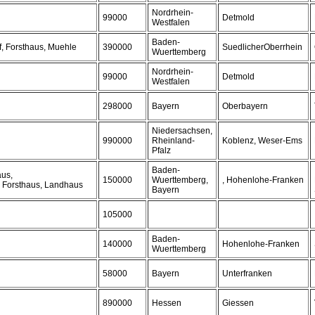
Nordrhein-
99000
Detmold
Westfalen
Baden-
, Forsthaus, Muehle
390000
SuedlicherOberrhein
Wuerttemberg
Nordrhein-
99000
Detmold
Westfalen
298000
Bayern
Oberbayern
Niedersachsen,
990000
Rheinland-
Koblenz, Weser-Ems
Pfalz
Baden-
aus,
150000
Wuerttemberg,
, Hohenlohe-Franken
, Forsthaus, Landhaus
Bayern
105000
Baden-
140000
Hohenlohe-Franken
Wuerttemberg
58000
Bayern
Unterfranken
890000
Hessen
Giessen