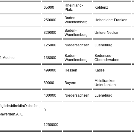
Rheinland-
65000
Koblenz
Pfalz
Baden-
250000
Hohenlohe-Franken
Wuerttemberg
Baden-
329000
UntererNeckar
Wuerttemberg
125000
Niedersachsen
Lueneburg
Baden-
Bodensee-
f, Muehle
138000
Wuerttemberg
Oberschwaben
499000
Hessen
Kassel
Mittelfranken,
89000
Bayern
Unterfranken
400000
Niedersachsen
Lueneburg
lichstdirektinOsthofen,
0
enwerden.A.K.
1250000