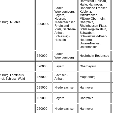
Darmstadt, Dessau,
Halle, Hannover,
Baden-
Hohenlohe-Franken,
Wuerttemberg,
Koblenz,
Bayern,
Mittelfranken,
Hessen,
MittlererOberrhein,
, Burg, Muehle,
Niedersachsen,
Oberpfalz,
3900000
Rheinland-
Rheinhessen-Pfalz,
Pfalz, Sachsen-
Schleswig-Holstein,
Anhalt,
Schwaben,
Schleswig-
Schwarzwald-Baar-
Holstein
Heuberg,
UntererNeckar,
Unterfranken
Baden-
350000
Hochrhein-Bodensee
Wuerttemberg
320000
Bayern
Oberbayern
, Burg, Forsthaus,
Sachsen-
155000
Magdeburg
hof, Schloss, Wald
Anhalt
695000
Niedersachsen
Hannover
109000
Bayern
Oberpfalz
250000
Niedersachsen
Hannover