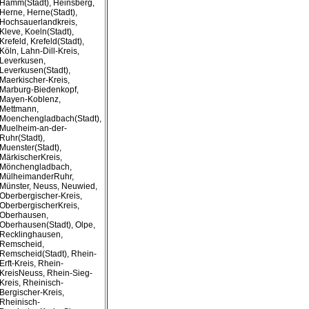
Hamm(Stadt), Heinsberg,
Herne, Herne(Stadt),
Hochsauerlandkreis,
Kleve, Koeln(Stadt),
Krefeld, Krefeld(Stadt),
Köln, Lahn-Dill-Kreis,
Leverkusen,
Leverkusen(Stadt),
Maerkischer-Kreis,
Marburg-Biedenkopf,
Mayen-Koblenz,
Mettmann,
Moenchengladbach(Stadt),
Muelheim-an-der-
Ruhr(Stadt),
Muenster(Stadt),
MärkischerKreis,
Mönchengladbach,
MülheimanderRuhr,
Münster, Neuss, Neuwied,
Oberbergischer-Kreis,
OberbergischerKreis,
Oberhausen,
Oberhausen(Stadt), Olpe,
Recklinghausen,
Remscheid,
Remscheid(Stadt), Rhein-
Erft-Kreis, Rhein-
KreisNeuss, Rhein-Sieg-
Kreis, Rheinisch-
Bergischer-Kreis,
Rheinisch-