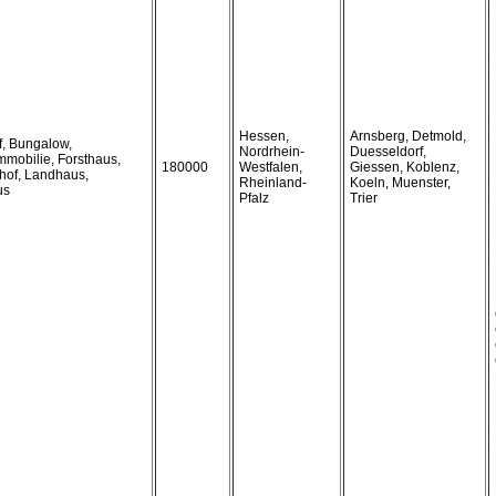
Hessen,
Arnsberg, Detmold,
f, Bungalow,
Nordrhein-
Duesseldorf,
mmobilie, Forsthaus,
180000
Westfalen,
Giessen, Koblenz,
hof, Landhaus,
Rheinland-
Koeln, Muenster,
us
Pfalz
Trier