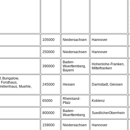
105000
Niedersachsen
Hannover
250000
Niedersachsen
Hannover
Baden-
Hohenlohe-Franken,
390000
Wuerttemberg,
Mittelfranken
Bayern
f, Bungalow,
 Forsthaus,
245000
Hessen
Darmstadt, Giessen
milienhaus, Muehle,
Rheinland-
65000
Koblenz
Pfalz
Baden-
800000
SuedlicherOberrhein
Wuerttemberg
159000
Niedersachsen
Hannover