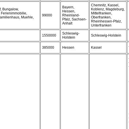
Chemnitz, Kassel,
Bayern,
f, Bungalow,
Koblenz, Magdeburg,
Hessen,
 Ferienimmobilie,
Mittelfranken,
99000
Rheinland-
familienhaus, Muehle,
Oberfranken,
Pfalz, Sachsen-
Rheinhessen-Pfalz,
Anhalt
Unterfranken
Schleswig-
1550000
Schleswig-Holstein
Holstein
385000
Hessen
Kassel