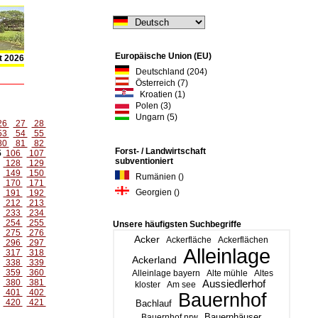
Europäische Union (EU)
t 2026
Deutschland (204)
Österreich (7)
Kroatien (1)
Polen (3)
Ungarn (5)
26
27
28
53
54
55
80
81
82
Forst- / Landwirtschaft
5
106
107
subventioniert
128
129
149
150
Rumänien ()
170
171
Georgien ()
191
192
212
213
233
234
254
255
Unsere häufigsten Suchbegriffe
275
276
Acker
Ackerfläche
Ackerflächen
296
297
Alleinlage
317
318
Ackerland
338
339
359
360
Alleinlage bayern
Alte mühle
Altes
380
381
Aussiedlerhof
kloster
Am see
401
402
Bauernhof
420
421
Bachlauf
Bauernhäuser
Bauernhof nrw