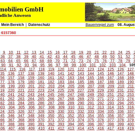
immobilien GmbH
ndliche Anwesen
|
Mein Bereich
|
Datenschutz
Bauernregel zum
08. Augus
- 6157360
8
9
10
11
12
13
14
15
16
17
18
19
20
21
22
23
24
25
36
37
38
39
40
41
42
43
44
45
46
47
48
49
50
51
52
63
64
65
66
67
68
69
70
71
72
73
74
75
76
77
78
79
90
91
92
93
94
95
96
97
98
99
100
101
102
103
104
10
114
115
116
117
118
119
120
121
122
123
124
125
126
127
35
136
137
138
139
140
141
142
143
144
145
146
147
148
56
157
158
159
160
161
162
163
164
165
166
167
168
169
77
178
179
180
181
182
183
184
185
186
187
188
189
190
198
199
200
201
202
203
204
205
206
207
208
209
210
211
19
220
221
222
223
224
225
226
227
228
229
230
231
232
40
241
242
243
244
245
246
247
248
249
250
251
252
253
61
262
263
264
265
266
267
268
269
270
271
272
273
274
82
283
284
285
286
287
288
289
290
291
292
293
294
295
303
304
305
306
307
308
309
310
311
312
313
314
315
316
24
325
326
327
328
329
330
331
332
333
334
335
336
337
45
346
347
348
349
350
351
352
353
354
355
356
357
358
66
367
368
369
370
371
372
373
374
375
376
377
378
379
87
388
389
390
391
392
393
394
395
396
397
398
399
400
406
407
408
409
410
411
412
413
414
415
416
417
418
419