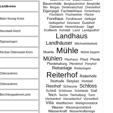
Bauernhöfe
Bergbauernhof
Berghütte
Landkreise
Bio
Biogas
Denkmalschutz
Dreiseithof
Eigenjagd
Fachwerkhaus
Ferienhaus
Fischteich
Fischweiher
Fläche
Forsthaus
Main-Kinzig-Kreis
Forsthäuser
Geflügel
Gutshof
Geflügelhof
Grünland
Gärtnerei
Jagd
Herrenhäuser
Kraftwerk
Kuhstall
Land
Landgasthof
Neustadt-Aisch
Landhaus
Sigmaringen
Landhäuser
Milchviehbetrieb
Mühle
Muehle
Neckar-Odenwald-Kreis
Mühle bayern
Mühlen
Pferd
Pferde
Pfarrhaus
Pferdehaltung
Pferdehof
Ponyhof
Reitanlage
Reitanlagen
Reiterhof
Ortenaukreis
Reiterhöfe
Reithalle
Reitplatz
Reitstall
Ortenaukreis
Schloss
Resthof
Scheune
Stall
Schloß
Schlösser
Schmiede
Teich
BerchtesgadenerLand
Teiche
Tierhaltung
Turm
Vierkanthof
Vierseitenhof
Vierseithof
Villa
Waldflächen
Waldgrundstück
Wasser
Wassergrundstück
Wasserkraft
Wasserkraftanlage