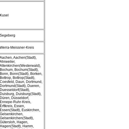
Kusel
Segeberg
Werra-Meissner-Kreis
Aachen, Aachen(Stadt),
Ahrweiler,
Altenkirchen(Westerwald),
Bochum, Bochum(Stadt),
Bonn, Bonn(Stadt), Borken,
Bottrop, Bottrop(Stadt),
Coesfeld, Daun, Dortmund,
Dortmund(Stadt), Dueren,
Duesseldorf(Stadt),
Duisburg, Duisburg(Stadt),
Düren, Düsseldorf,
Ennepe-Ruhr-Kreis,
Erftkreis, Essen,
Essen(Stadt), Euskirchen,
Gelsenkirchen,
Gelsenkirchen(Stadt),
Gütersloh, Hagen,
Hagen(Stadt), Hamm,