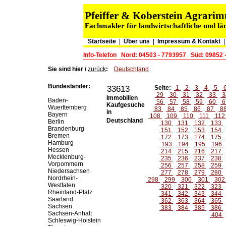
Pfeiffer & Koberstein Agrar
Fachmakler für landwirtschaftliche und lä
Startseite
|
Über uns
|
Impressum & Kontakt
Info-Telefon
Nord: 04503 - 7793957
Süd: 09852 
Sie sind hier /
zurück
:
Deutschland
Bundesländer:
33613
Seite:
1
2
3
4
5
29
30
31
32
33
3
Immobilien
Baden-
56
57
58
59
60
6
Kaufgesuche
Wuerttemberg
83
84
85
86
87
8
in
Bayern
108
109
110
111
11
Deutschland
Berlin
130
131
132
133
Brandenburg
151
152
153
154
Bremen
172
173
174
175
Hamburg
193
194
195
196
Hessen
214
215
216
217
Mecklenburg-
235
236
237
238
Vorpommern
256
257
258
259
Niedersachsen
277
278
279
280
Nordrhein-
298
299
300
301
30
Westfalen
320
321
322
323
Rheinland-Pfalz
341
342
343
344
Saarland
362
363
364
365
Sachsen
383
384
385
386
Sachsen-Anhalt
404
Schleswig-Holstein