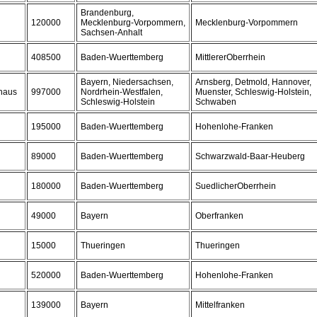
Brandenburg,
120000
Mecklenburg-Vorpommern,
Mecklenburg-Vorpommern
Sachsen-Anhalt
408500
Baden-Wuerttemberg
MittlererOberrhein
Bayern, Niedersachsen,
Arnsberg, Detmold, Hannover,
haus
997000
Nordrhein-Westfalen,
Muenster, Schleswig-Holstein,
Schleswig-Holstein
Schwaben
195000
Baden-Wuerttemberg
Hohenlohe-Franken
89000
Baden-Wuerttemberg
Schwarzwald-Baar-Heuberg
180000
Baden-Wuerttemberg
SuedlicherOberrhein
49000
Bayern
Oberfranken
15000
Thueringen
Thueringen
520000
Baden-Wuerttemberg
Hohenlohe-Franken
139000
Bayern
Mittelfranken