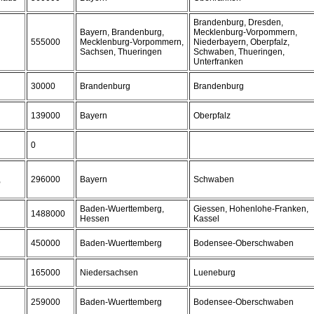
Brandenburg, Dresden,
Bayern, Brandenburg,
Mecklenburg-Vorpommern,
555000
Mecklenburg-Vorpommern,
Niederbayern, Oberpfalz,
Sachsen, Thueringen
Schwaben, Thueringen,
Unterfranken
30000
Brandenburg
Brandenburg
139000
Bayern
Oberpfalz
0
,
296000
Bayern
Schwaben
Baden-Wuerttemberg,
Giessen, Hohenlohe-Franken,
1488000
Hessen
Kassel
450000
Baden-Wuerttemberg
Bodensee-Oberschwaben
165000
Niedersachsen
Lueneburg
259000
Baden-Wuerttemberg
Bodensee-Oberschwaben