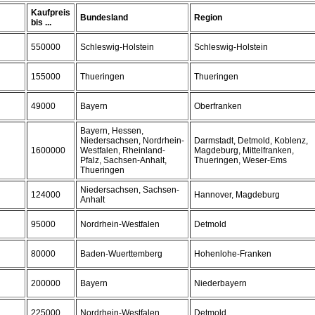
Kaufpreis
Bundesland
Region
bis ...
550000
Schleswig-Holstein
Schleswig-Holstein
155000
Thueringen
Thueringen
49000
Bayern
Oberfranken
Bayern, Hessen,
Niedersachsen, Nordrhein-
Darmstadt, Detmold, Koblenz,
1600000
Westfalen, Rheinland-
Magdeburg, Mittelfranken,
Pfalz, Sachsen-Anhalt,
Thueringen, Weser-Ems
Thueringen
Niedersachsen, Sachsen-
124000
Hannover, Magdeburg
Anhalt
95000
Nordrhein-Westfalen
Detmold
80000
Baden-Wuerttemberg
Hohenlohe-Franken
200000
Bayern
Niederbayern
225000
Nordrhein-Westfalen
Detmold