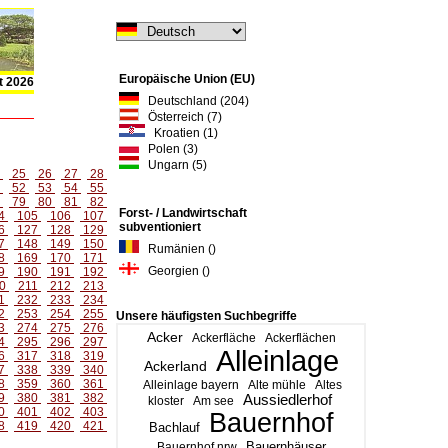
Europäische Union (EU)
t 2026
Deutschland (204)
Österreich (7)
Kroatien (1)
Polen (3)
Ungarn (5)
4
25
26
27
28
1
52
53
54
55
8
79
80
81
82
Forst- / Landwirtschaft
4
105
106
107
subventioniert
6
127
128
129
7
148
149
150
Rumänien ()
8
169
170
171
Georgien ()
9
190
191
192
0
211
212
213
1
232
233
234
2
253
254
255
Unsere häufigsten Suchbegriffe
3
274
275
276
Acker
Ackerfläche
Ackerflächen
4
295
296
297
Alleinlage
6
317
318
319
Ackerland
7
338
339
340
8
359
360
361
Alleinlage bayern
Alte mühle
Altes
9
380
381
382
Aussiedlerhof
kloster
Am see
0
401
402
403
Bauernhof
8
419
420
421
Bachlauf
Bauernhäuser
Bauernhof nrw