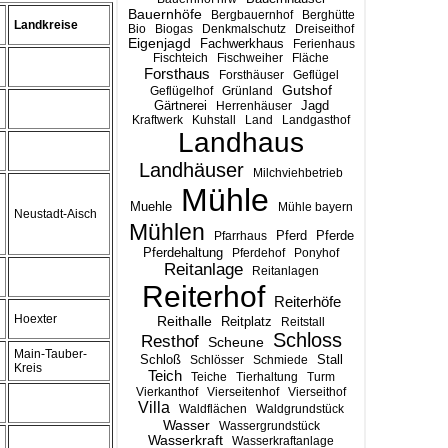
Bauernhöfe
Bergbauernhof
Berghütte
Landkreise
Bio
Biogas
Denkmalschutz
Dreiseithof
Eigenjagd
Fachwerkhaus
Ferienhaus
Fischteich
Fischweiher
Fläche
Forsthaus
Forsthäuser
Geflügel
Gutshof
Geflügelhof
Grünland
Gärtnerei
Jagd
Herrenhäuser
Kraftwerk
Kuhstall
Land
Landgasthof
Landhaus
Landhäuser
Milchviehbetrieb
Mühle
Muehle
Mühle bayern
Neustadt-Aisch
Mühlen
Pferd
Pferde
Pfarrhaus
Pferdehaltung
Pferdehof
Ponyhof
Reitanlage
Reitanlagen
Reiterhof
Reiterhöfe
Hoexter
Reithalle
Reitplatz
Reitstall
Schloss
Resthof
Scheune
Main-Tauber-
Stall
Schloß
Schlösser
Schmiede
Kreis
Teich
Teiche
Tierhaltung
Turm
Vierkanthof
Vierseitenhof
Vierseithof
Villa
Waldflächen
Waldgrundstück
Wasser
Wassergrundstück
Wasserkraft
Wasserkraftanlage