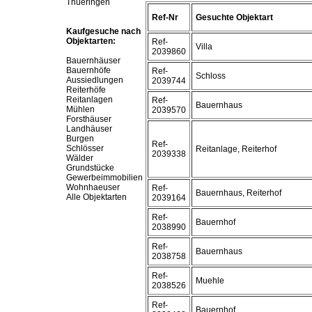
Thueringen
Ref-Nr
Gesuchte Objektart
Kaufgesuche nach
Objektarten:
Ref-
Villa
2039860
Bauernhäuser
Bauernhöfe
Ref-
Schloss
Aussiedlungen
2039744
Reiterhöfe
Reitanlagen
Ref-
Bauernhaus
Mühlen
2039570
Forsthäuser
Landhäuser
Burgen
Ref-
Schlösser
Reitanlage, Reiterhof
2039338
Wälder
Grundstücke
Gewerbeimmobilien
Wohnhaeuser
Ref-
Bauernhaus, Reiterhof
Alle Objektarten
2039164
Ref-
Bauernhof
2038990
Ref-
Bauernhaus
2038758
Ref-
Muehle
2038526
Ref-
Bauernhof