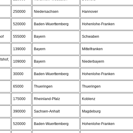
250000
Niedersachsen
Hannover
520000
Baden-Wuerttemberg
Hohenlohe-Franken
hof
555000
Bayern
Schwaben
139000
Bayern
Mittelfranken
tshof,
109000
Bayern
Niederbayern
30000
Baden-Wuerttemberg
Hohenlohe-Franken
65000
Thueringen
Thueringen
175000
Rheinland-Pfalz
Koblenz
390000
Sachsen-Anhalt
Magdeburg
520000
Baden-Wuerttemberg
Hohenlohe-Franken