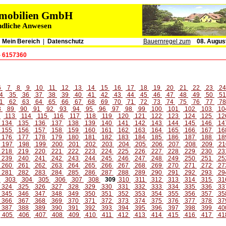
immobilien GmbH
ndliche Anwesen
|
Mein Bereich
|
Datenschutz
Bauernregel zum
08. Augus
- 6157360
6
7
8
9
10
11
12
13
14
15
16
17
18
19
20
21
22
23
2
4
35
36
37
38
39
40
41
42
43
44
45
46
47
48
49
50
5
1
62
63
64
65
66
67
68
69
70
71
72
73
74
75
76
77
7
8
89
90
91
92
93
94
95
96
97
98
99
100
101
102
103
10
2
113
114
115
116
117
118
119
120
121
122
123
124
125
12
134
135
136
137
138
139
140
141
142
143
144
145
146
14
155
156
157
158
159
160
161
162
163
164
165
166
167
16
176
177
178
179
180
181
182
183
184
185
186
187
188
18
197
198
199
200
201
202
203
204
205
206
207
208
209
21
218
219
220
221
222
223
224
225
226
227
228
229
230
23
239
240
241
242
243
244
245
246
247
248
249
250
251
25
260
261
262
263
264
265
266
267
268
269
270
271
272
27
281
282
283
284
285
286
287
288
289
290
291
292
293
29
2
303
304
305
306
307
308
309
310
311
312
313
314
315
31
324
325
326
327
328
329
330
331
332
333
334
335
336
33
345
346
347
348
349
350
351
352
353
354
355
356
357
35
366
367
368
369
370
371
372
373
374
375
376
377
378
37
387
388
389
390
391
392
393
394
395
396
397
398
399
40
405
406
407
408
409
410
411
412
413
414
415
416
417
41