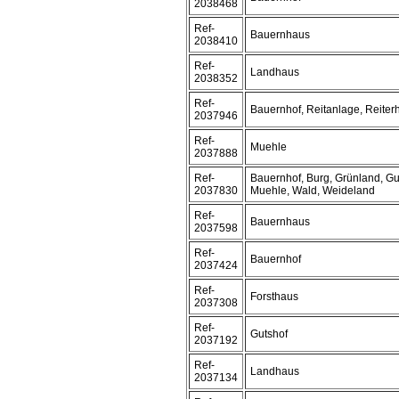
2038468
Ref-
Bauernhaus
2038410
Ref-
Landhaus
2038352
Ref-
Bauernhof, Reitanlage, Reiter
2037946
Ref-
Muehle
2037888
Ref-
Bauernhof, Burg, Grünland, Gu
2037830
Muehle, Wald, Weideland
Ref-
Bauernhaus
2037598
Ref-
Bauernhof
2037424
Ref-
Forsthaus
2037308
Ref-
Gutshof
2037192
Ref-
Landhaus
2037134