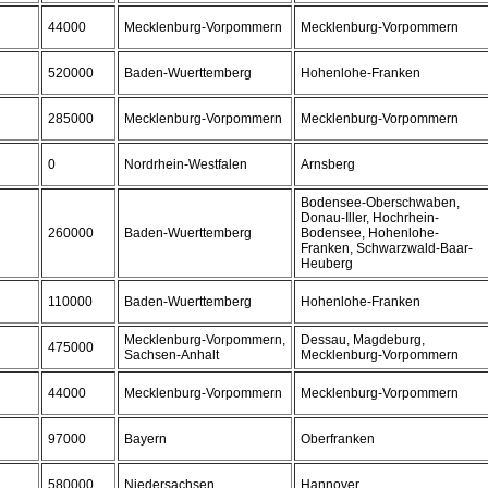
44000
Mecklenburg-Vorpommern
Mecklenburg-Vorpommern
520000
Baden-Wuerttemberg
Hohenlohe-Franken
285000
Mecklenburg-Vorpommern
Mecklenburg-Vorpommern
0
Nordrhein-Westfalen
Arnsberg
Bodensee-Oberschwaben,
Donau-Iller, Hochrhein-
260000
Baden-Wuerttemberg
Bodensee, Hohenlohe-
Franken, Schwarzwald-Baar-
Heuberg
110000
Baden-Wuerttemberg
Hohenlohe-Franken
Mecklenburg-Vorpommern,
Dessau, Magdeburg,
475000
Sachsen-Anhalt
Mecklenburg-Vorpommern
44000
Mecklenburg-Vorpommern
Mecklenburg-Vorpommern
97000
Bayern
Oberfranken
580000
Niedersachsen
Hannover