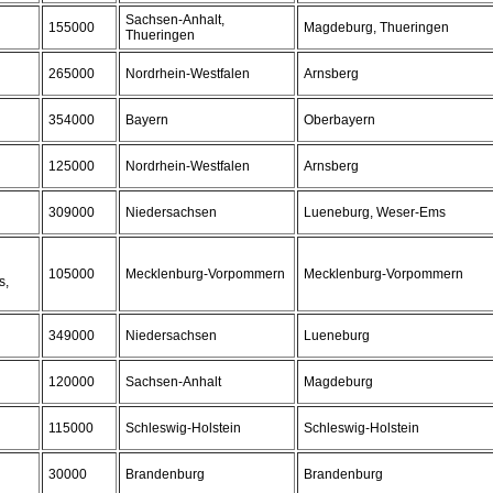
Sachsen-Anhalt,
155000
Magdeburg, Thueringen
Thueringen
265000
Nordrhein-Westfalen
Arnsberg
354000
Bayern
Oberbayern
125000
Nordrhein-Westfalen
Arnsberg
309000
Niedersachsen
Lueneburg, Weser-Ems
105000
Mecklenburg-Vorpommern
Mecklenburg-Vorpommern
s,
349000
Niedersachsen
Lueneburg
120000
Sachsen-Anhalt
Magdeburg
115000
Schleswig-Holstein
Schleswig-Holstein
30000
Brandenburg
Brandenburg