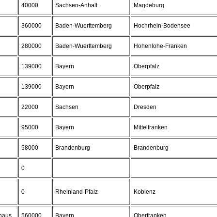
40000
Sachsen-Anhalt
Magdeburg
360000
Baden-Wuerttemberg
Hochrhein-Bodensee
280000
Baden-Wuerttemberg
Hohenlohe-Franken
139000
Bayern
Oberpfalz
139000
Bayern
Oberpfalz
22000
Sachsen
Dresden
95000
Bayern
Mittelfranken
58000
Brandenburg
Brandenburg
0
0
Rheinland-Pfalz
Koblenz
haus
560000
Bayern
Oberfranken