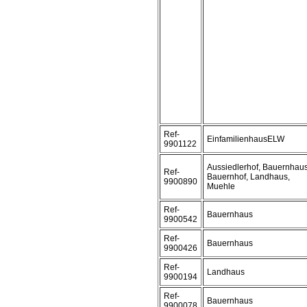
Ref-
EinfamilienhausELW
9901122
Aussiedlerhof, Bauernhaus
Ref-
Bauernhof, Landhaus,
9900890
Muehle
Ref-
Bauernhaus
9900542
Ref-
Bauernhaus
9900426
Ref-
Landhaus
9900194
Ref-
Bauernhaus
9900078