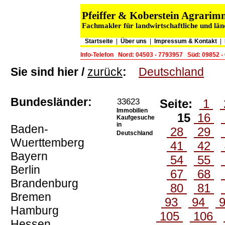
Pfeiffer & Koberstein Agrari
Fachmakler für landwirtschaftliche und lä
Startseite
|
Über uns
|
Impressum & Kontakt
|
Info-Telefon
Nord: 04503 - 7793957
Süd: 09852 -
Sie sind hier /
zurück
:
Deutschland
Bundesländer:
33623
Seite:
1
Immobilien
15
16
Kaufgesuche
in
Baden-
28
29
Deutschland
Wuerttemberg
41
42
Bayern
54
55
Berlin
67
68
Brandenburg
80
81
Bremen
93
94
Hamburg
105
106
Hessen