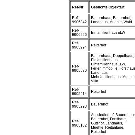
Ref-Nr
Gesuchte Objektart
Ref-
Bauernhaus, Bauernhof,
9906342
Landhaus, Muehle, Wald
Ref-
EinfamilienhausELW
9906226
Ref-
Reiterhof
9905994
Bauernhaus, Doppelhaus,
Einfamilienhaus,
EinfamilienhausELW,
Ref-
Ferienimmobilie, Forsthaus
9905530
Landhaus,
Mehrfamilienhaus, Muehle
Villa
Ref-
Reiterhof
9905414
Ref-
Bauernhof
9905298
Aussiedlerhof, Bauernhaus
Bauernhof, Forsthaus,
Ref-
Gutshof, Landhaus,
9905182
Muehle, Reitanlage,
Reiterhof