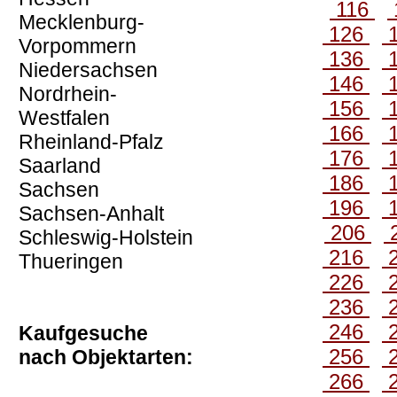
116
Mecklenburg-
126
Vorpommern
136
Niedersachsen
146
Nordrhein-
156
Westfalen
166
Rheinland-Pfalz
176
Saarland
186
Sachsen
196
Sachsen-Anhalt
206
Schleswig-Holstein
216
Thueringen
226
236
246
Kaufgesuche
256
nach Objektarten:
266