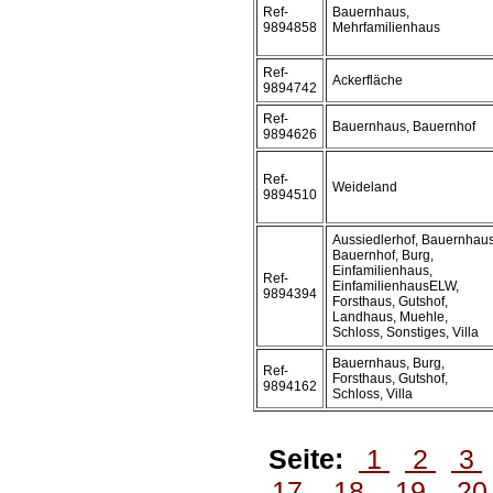
Ref-
Bauernhaus,
9894858
Mehrfamilienhaus
Ref-
Ackerfläche
9894742
Ref-
Bauernhaus, Bauernhof
9894626
Ref-
Weideland
9894510
Aussiedlerhof, Bauernhaus
Bauernhof, Burg,
Einfamilienhaus,
Ref-
EinfamilienhausELW,
9894394
Forsthaus, Gutshof,
Landhaus, Muehle,
Schloss, Sonstiges, Villa
Bauernhaus, Burg,
Ref-
Forsthaus, Gutshof,
9894162
Schloss, Villa
Seite:
1
2
3
17
18
19
2