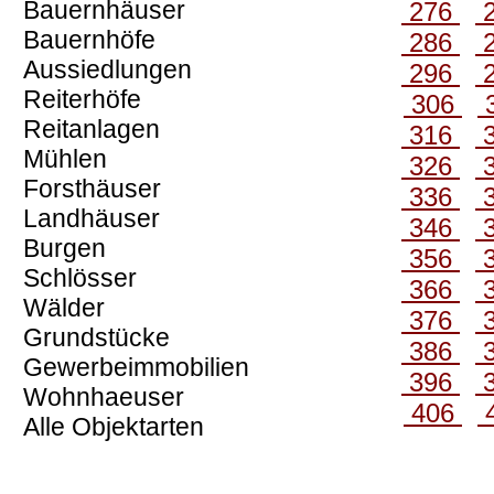
Bauernhäuser
276
Bauernhöfe
286
Aussiedlungen
296
Reiterhöfe
306
Reitanlagen
316
Mühlen
326
Forsthäuser
336
Landhäuser
346
Burgen
356
Schlösser
366
Wälder
376
Grundstücke
386
Gewerbeimmobilien
396
Wohnhaeuser
406
Alle Objektarten