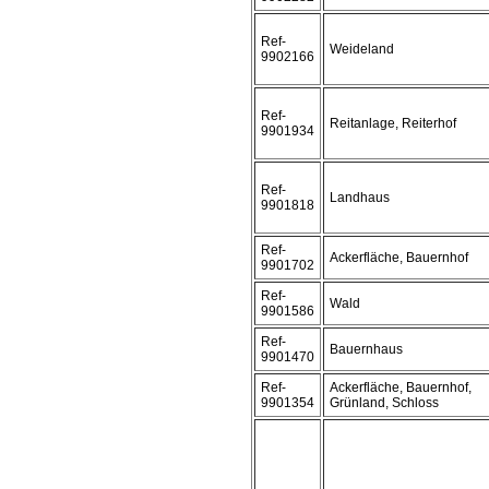
Ref-
Weideland
9902166
Ref-
Reitanlage, Reiterhof
9901934
Ref-
Landhaus
9901818
Ref-
Ackerfläche, Bauernhof
9901702
Ref-
Wald
9901586
Ref-
Bauernhaus
9901470
Ref-
Ackerfläche, Bauernhof,
9901354
Grünland, Schloss