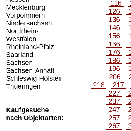
116
Mecklenburg-
126
Vorpommern
136
Niedersachsen
146
Nordrhein-
156
Westfalen
166
Rheinland-Pfalz
176
Saarland
186
Sachsen
196
Sachsen-Anhalt
206
Schleswig-Holstein
216
217
Thueringen
227
237
247
Kaufgesuche
257
nach Objektarten:
267