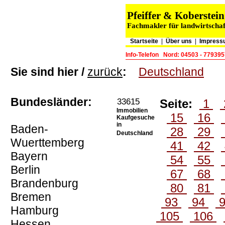
Pfeiffer & Koberste
Fachmakler für landwirtschaf
Startseite
|
Über uns
|
Impress
Info-Telefon
Nord: 04503 - 779395
Sie sind hier /
zurück
:
Deutschland
Bundesländer:
33615
Seite:
1
Immobilien
15
16
Kaufgesuche
in
Baden-
28
29
Deutschland
Wuerttemberg
41
42
Bayern
54
55
Berlin
67
68
Brandenburg
80
81
Bremen
93
94
Hamburg
105
106
Hessen