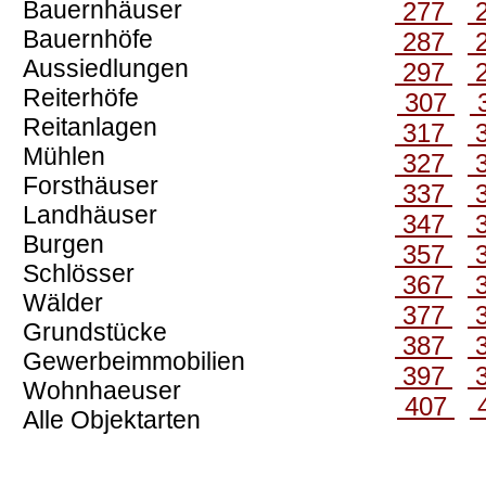
Bauernhäuser
277
Bauernhöfe
287
Aussiedlungen
297
Reiterhöfe
307
Reitanlagen
317
Mühlen
327
Forsthäuser
337
Landhäuser
347
Burgen
357
Schlösser
367
Wälder
377
Grundstücke
387
Gewerbeimmobilien
397
Wohnhaeuser
407
Alle Objektarten