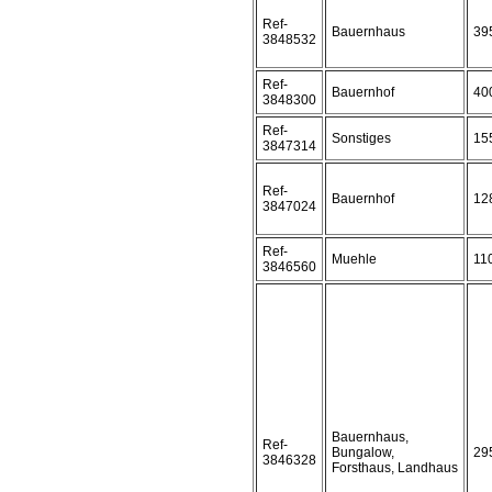
Ref-
Bauernhaus
39
3848532
Ref-
Bauernhof
40
3848300
Ref-
Sonstiges
15
3847314
Ref-
Bauernhof
12
3847024
Ref-
Muehle
11
3846560
Bauernhaus,
Ref-
Bungalow,
29
3846328
Forsthaus, Landhaus