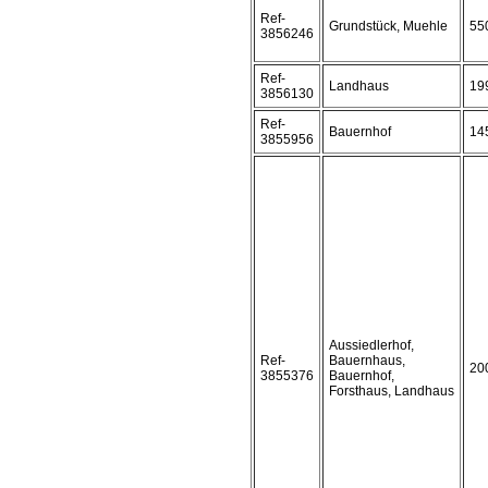
Ref-
Grundstück, Muehle
55
3856246
Ref-
Landhaus
19
3856130
Ref-
Bauernhof
14
3855956
Aussiedlerhof,
Ref-
Bauernhaus,
20
3855376
Bauernhof,
Forsthaus, Landhaus