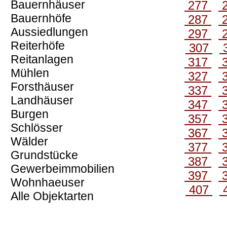
Bauernhäuser
277
Bauernhöfe
287
Aussiedlungen
297
Reiterhöfe
307
Reitanlagen
317
Mühlen
327
Forsthäuser
337
Landhäuser
347
Burgen
357
Schlösser
367
Wälder
377
Grundstücke
387
Gewerbeimmobilien
397
Wohnhaeuser
407
Alle Objektarten