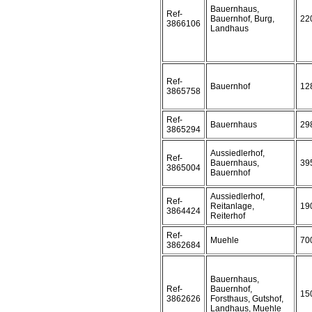
Bauernhaus,
Ref-
Bauernhof, Burg,
22
3866106
Landhaus
Ref-
Bauernhof
12
3865758
Ref-
Bauernhaus
29
3865294
Aussiedlerhof,
Ref-
Bauernhaus,
39
3865004
Bauernhof
Aussiedlerhof,
Ref-
Reitanlage,
19
3864424
Reiterhof
Ref-
Muehle
70
3862684
Bauernhaus,
Ref-
Bauernhof,
15
3862626
Forsthaus, Gutshof,
Landhaus, Muehle