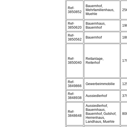
Bauernhof,
Ref-
Mehrfamilienhaus,
25
3850852
Muehle
Ref-
Bauernhaus,
19
3850620
Bauernhof
Ref-
Bauernhof
18
3850562
Ref-
Reitanlage,
17
3850040
Reiterhof
Ref-
Gewerbeimmobilie
12
3849866
Ref-
Aussiedlerhof
37
3848938
Aussiedlerhof,
Bauernhaus,
Ref-
Bauernhof, Gutshof,
80
3848648
Herrenhaus,
Landhaus, Muehle