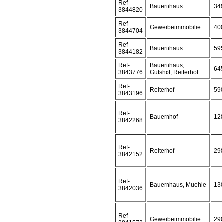
Ref-
Bauernhaus
34
3844820
Ref-
Gewerbeimmobilie
40
3844704
Ref-
Bauernhaus
59
3844182
Ref-
Bauernhaus,
64
3843776
Gutshof, Reiterhof
Ref-
Reiterhof
59
3843196
Ref-
Bauernhof
12
3842268
Ref-
Reiterhof
29
3842152
Ref-
Bauernhaus, Muehle
13
3842036
Ref-
Gewerbeimmobilie
29