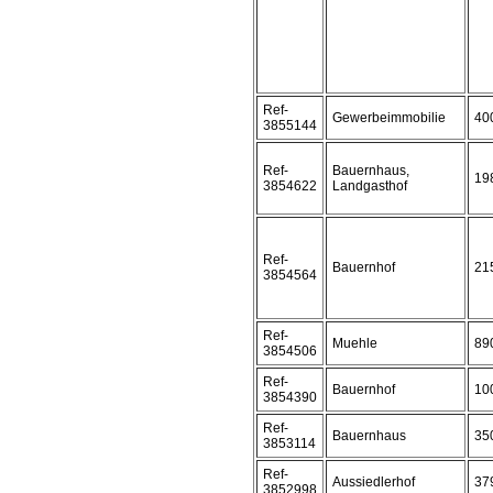
Ref-
Gewerbeimmobilie
40
3855144
Ref-
Bauernhaus,
19
3854622
Landgasthof
Ref-
Bauernhof
21
3854564
Ref-
Muehle
89
3854506
Ref-
Bauernhof
10
3854390
Ref-
Bauernhaus
35
3853114
Ref-
Aussiedlerhof
37
3852998