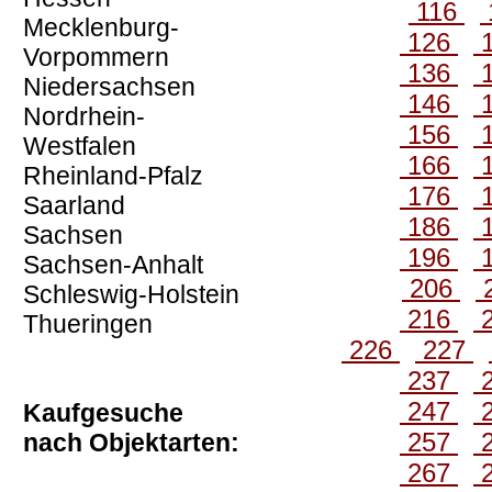
116
Mecklenburg-
126
Vorpommern
136
Niedersachsen
146
Nordrhein-
156
Westfalen
166
Rheinland-Pfalz
176
Saarland
186
Sachsen
196
Sachsen-Anhalt
206
Schleswig-Holstein
216
Thueringen
226
227
237
247
Kaufgesuche
257
nach Objektarten:
267