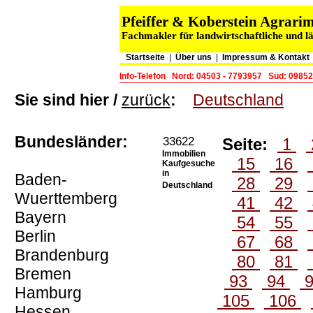
Pfeiffer & Koberstein Agrar
Fachmakler für landwirtschaftliche und l
Startseite
|
Über uns
|
Impressum & Kontakt
Info-Telefon
Nord: 04503 - 7793957
Süd: 09852
Sie sind hier /
zurück
:
Deutschland
Bundesländer:
33622
Seite:
1
Immobilien
15
16
Kaufgesuche
in
Baden-
28
29
Deutschland
Wuerttemberg
41
42
Bayern
54
55
Berlin
67
68
Brandenburg
80
81
Bremen
93
94
Hamburg
105
106
Hessen