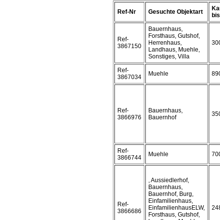
Ka
Ref-Nr
Gesuchte Objektart
bis 
Bauernhaus,
Forsthaus, Gutshof,
Ref-
Herrenhaus,
30
3867150
Landhaus, Muehle,
Sonstiges, Villa
Ref-
Muehle
89
3867034
Ref-
Bauernhaus,
35
3866976
Bauernhof
Ref-
Muehle
70
3866744
, Aussiedlerhof,
Bauernhaus,
Bauernhof, Burg,
Einfamilienhaus,
Ref-
EinfamilienhausELW,
24
3866686
Forsthaus, Gutshof,