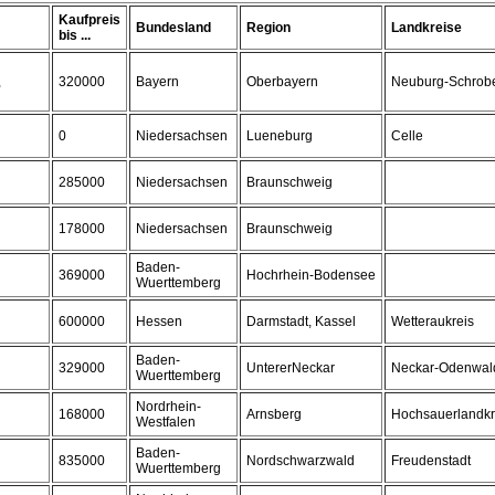
Kaufpreis
Bundesland
Region
Landkreise
bis ...
,
320000
Bayern
Oberbayern
Neuburg-Schrob
0
Niedersachsen
Lueneburg
Celle
285000
Niedersachsen
Braunschweig
178000
Niedersachsen
Braunschweig
Baden-
369000
Hochrhein-Bodensee
Wuerttemberg
600000
Hessen
Darmstadt, Kassel
Wetteraukreis
Baden-
329000
UntererNeckar
Neckar-Odenwald
Wuerttemberg
Nordrhein-
168000
Arnsberg
Hochsauerlandkr
Westfalen
Baden-
835000
Nordschwarzwald
Freudenstadt
Wuerttemberg