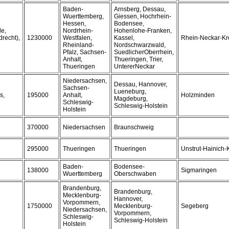
Baden-
Arnsberg, Dessau,
Wuerttemberg,
Giessen, Hochrhein-
Hessen,
Bodensee,
de,
Nordrhein-
Hohenlohe-Franken,
recht),
1230000
Westfalen,
Kassel,
Rhein-Neckar-Kr
Rheinland-
Nordschwarzwald,
Pfalz, Sachsen-
SuedlicherOberrhein,
Anhalt,
Thueringen, Trier,
Thueringen
UntererNeckar
Niedersachsen,
Dessau, Hannover,
Sachsen-
Lueneburg,
s,
195000
Anhalt,
Holzminden
Magdeburg,
Schleswig-
Schleswig-Holstein
Holstein
370000
Niedersachsen
Braunschweig
295000
Thueringen
Thueringen
Unstrut-Hainich-
Baden-
Bodensee-
138000
Sigmaringen
Wuerttemberg
Oberschwaben
Brandenburg,
Brandenburg,
Mecklenburg-
Hannover,
Vorpommern,
1750000
Mecklenburg-
Segeberg
Niedersachsen,
Vorpommern,
Schleswig-
Schleswig-Holstein
Holstein