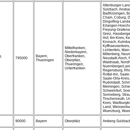
Altenburger-Lan
Sulzbach, Ansbac
BadKissingen, B
Cham, Coburg, D
Dingolfing-Landa
Erlangen-Hoechs
Freyung-Grafenau
Greiz, Hassberge
Hof, Ilm-Kreis, K
Kronach, Kulmba
Kyffhaeuserkreis
Mittelfranken,
Lichtenfels, Main
Niederbayern,
Miltenberg, Neu
g,
Bayern,
Oberfranken,
795000
Neustadt-Aisch, 
Thueringen
Oberpfalz,
Waldnaab, Nord
Thueringen,
NuernbergerLand
Unterfranken
Regensburg, Rho
Rottal-Inn, Saale
Saale-Orla-Kreis,
Rudolstadt, Sch
Meiningen, Schw
Schweinfurt, So
Sonneberg, Stra
Tirschenreuth, Un
Kreis, Wartburgk
Land, Weissenb
Wuerzburg, Wuer
90000
Bayern
Oberpfalz
Amberg-Sulzbac