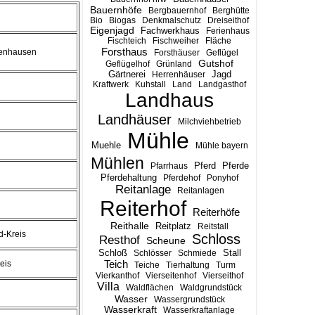
Bauernhöfe
Bergbauernhof
Berghütte
Bio
Biogas
Denkmalschutz
Dreiseithof
Eigenjagd
Fachwerkhaus
Ferienhaus
Fischteich
Fischweiher
Fläche
Forsthaus
enhausen
Forsthäuser
Geflügel
Gutshof
Geflügelhof
Grünland
Gärtnerei
Jagd
Herrenhäuser
Kraftwerk
Kuhstall
Land
Landgasthof
Landhaus
Landhäuser
Milchviehbetrieb
Mühle
Muehle
Mühle bayern
Mühlen
Pferd
Pferde
Pfarrhaus
Pferdehaltung
Pferdehof
Ponyhof
Reitanlage
Reitanlagen
Reiterhof
Reiterhöfe
Reithalle
Reitplatz
Reitstall
-Kreis
Schloss
Resthof
Scheune
Stall
Schloß
Schlösser
Schmiede
Teich
eis
Teiche
Tierhaltung
Turm
Vierkanthof
Vierseitenhof
Vierseithof
Villa
Waldflächen
Waldgrundstück
Wasser
Wassergrundstück
Wasserkraft
Wasserkraftanlage