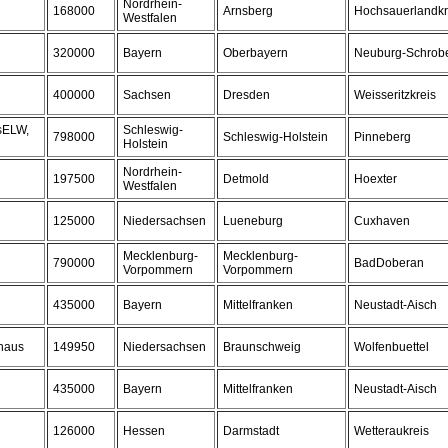
Nordrhein-
168000
Arnsberg
Hochsauerlandkr
Westfalen
320000
Bayern
Oberbayern
Neuburg-Schrob
400000
Sachsen
Dresden
Weisseritzkreis
usELW,
Schleswig-
798000
Schleswig-Holstein
Pinneberg
Holstein
Nordrhein-
197500
Detmold
Hoexter
Westfalen
125000
Niedersachsen
Lueneburg
Cuxhaven
Mecklenburg-
Mecklenburg-
790000
BadDoberan
Vorpommern
Vorpommern
435000
Bayern
Mittelfranken
Neustadt-Aisch
haus
149950
Niedersachsen
Braunschweig
Wolfenbuettel
435000
Bayern
Mittelfranken
Neustadt-Aisch
126000
Hessen
Darmstadt
Wetteraukreis