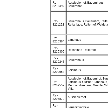
Ref-
Aussiedlerhof, Bauernhaus,
8211350
Bauernhof
Ref-
Bauernhaus, Bauernhof, Reitan
8211292
Reitanlage, Reiterhof, Weidel
Ref-
Landhaus
8210364
Ref-
Reitanlage, Reiterhof
8210306
Ref-
Bauernhaus
8210248
Ref-
Forsthaus
8209958
Aussiedlerhof, Bauernhof, Bur
Ref-
Forsthaus, Gutshof, Landhaus,
8209552
Mehrfamilienhaus, Muehle, Sc
Villa
Ref-
Aussiedlerhof
8207870
Ref-
Ferienimmobilie