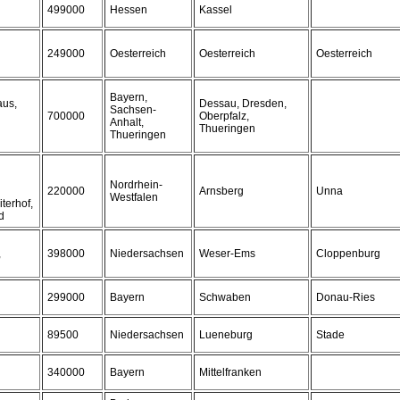
499000
Hessen
Kassel
249000
Oesterreich
Oesterreich
Oesterreich
Bayern,
aus,
Dessau, Dresden,
Sachsen-
700000
Oberpfalz,
Anhalt,
Thueringen
Thueringen
Nordrhein-
220000
Arnsberg
Unna
Westfalen
terhof,
d
,
398000
Niedersachsen
Weser-Ems
Cloppenburg
299000
Bayern
Schwaben
Donau-Ries
89500
Niedersachsen
Lueneburg
Stade
340000
Bayern
Mittelfranken