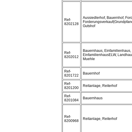
Aussiedlerhof, Bauernhof, For
Ref-
Forderungsverkauf(Grundpfand
8202128
Gutshof
Bauernhaus, Einfamilienhaus,
Ref-
EinfamilienhausELW, Landhau
8202012
Muehle
Ref-
Bauernhof
8201722
Ref-
Reitanlage, Reiterhof
8201200
Ref-
Bauernhaus
8201084
Ref-
Reitanlage, Reiterhof
8200968