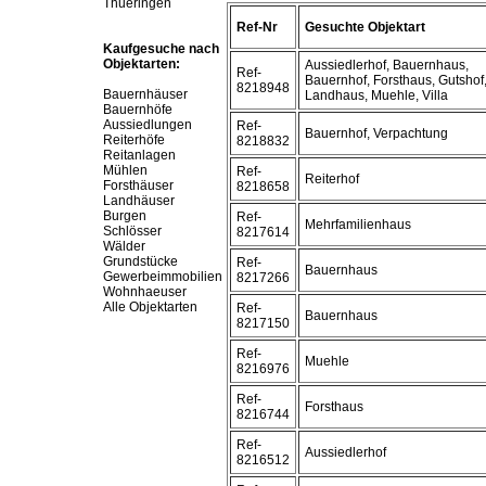
Thueringen
Ref-Nr
Gesuchte Objektart
Kaufgesuche nach
Objektarten:
Aussiedlerhof, Bauernhaus,
Ref-
Bauernhof, Forsthaus, Gutshof
8218948
Bauernhäuser
Landhaus, Muehle, Villa
Bauernhöfe
Aussiedlungen
Ref-
Bauernhof, Verpachtung
Reiterhöfe
8218832
Reitanlagen
Mühlen
Ref-
Reiterhof
Forsthäuser
8218658
Landhäuser
Burgen
Ref-
Mehrfamilienhaus
Schlösser
8217614
Wälder
Grundstücke
Ref-
Bauernhaus
Gewerbeimmobilien
8217266
Wohnhaeuser
Alle Objektarten
Ref-
Bauernhaus
8217150
Ref-
Muehle
8216976
Ref-
Forsthaus
8216744
Ref-
Aussiedlerhof
8216512