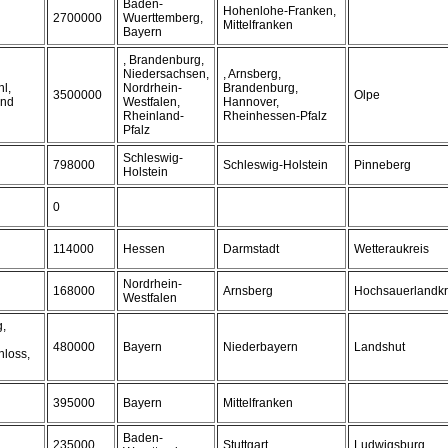
Baden-
Hohenlohe-Franken,
2700000
Wuerttemberg,
Mittelfranken
Bayern
, Brandenburg,
Niedersachsen,
, Arnsberg,
l,
Nordrhein-
Brandenburg,
3500000
Olpe
and
Westfalen,
Hannover,
Rheinland-
Rheinhessen-Pfalz
Pfalz
Schleswig-
798000
Schleswig-Holstein
Pinneberg
Holstein
0
114000
Hessen
Darmstadt
Wetteraukreis
Nordrhein-
168000
Arnsberg
Hochsauerlandkr
Westfalen
g,
480000
Bayern
Niederbayern
Landshut
hloss,
395000
Bayern
Mittelfranken
Baden-
235000
Stuttgart
Ludwigsburg