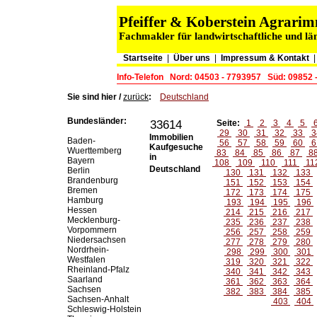
Pfeiffer & Koberstein Agrar
Fachmakler für landwirtschaftliche und lä
Startseite
|
Über uns
|
Impressum & Kontakt
Info-Telefon
Nord: 04503 - 7793957
Süd: 09852 
Sie sind hier /
zurück
:
Deutschland
Bundesländer:
33614
Seite:
1
2
3
4
5
29
30
31
32
33
3
Immobilien
Baden-
56
57
58
59
60
6
Kaufgesuche
Wuerttemberg
83
84
85
86
87
8
in
Bayern
108
109
110
111
11
Deutschland
Berlin
130
131
132
133
Brandenburg
151
152
153
154
Bremen
172
173
174
175
Hamburg
193
194
195
196
Hessen
214
215
216
217
Mecklenburg-
235
236
237
238
Vorpommern
256
257
258
259
Niedersachsen
277
278
279
280
Nordrhein-
298
299
300
301
Westfalen
319
320
321
322
Rheinland-Pfalz
340
341
342
343
Saarland
361
362
363
364
Sachsen
382
383
384
385
Sachsen-Anhalt
403
404
Schleswig-Holstein