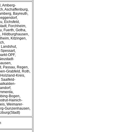
d, Amberg-
h, Aschaffenburg,
amberg, Bayreuth,
eggendorf,
u, Eichsfeld,
tadt, Forchheim,
, Fuerth, Gotha,
, Hildburghausen,
elheim, Kitzingen,
ch,
, Landshut,
-Spessart,
markt-OPF,
Neustadt-
hausen,
, Passau, Regen,
en-Grabfeld, Roth,
-Holzland-Kreis,
 Saalfeld-
malkalden-
andorf,
emmerda,
ubing-Bogen,
strut-Hainich-
reis, Weimarer-
urg-Gunzenhausen,
zburg(Stadt)
h