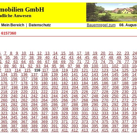
immobilien GmbH
ndliche Anwesen
|
Mein Bereich
|
Datenschutz
Bauernregel zum
08. Augus
- 6157360
6
7
8
9
10
11
12
13
14
15
16
17
18
19
20
21
22
23
2
4
35
36
37
38
39
40
41
42
43
44
45
46
47
48
49
50
5
1
62
63
64
65
66
67
68
69
70
71
72
73
74
75
76
77
7
8
89
90
91
92
93
94
95
96
97
98
99
100
101
102
103
10
2
113
114
115
116
117
118
119
120
121
122
123
124
125
12
134
135
136
137
138
139
140
141
142
143
144
145
146
14
155
156
157
158
159
160
161
162
163
164
165
166
167
16
176
177
178
179
180
181
182
183
184
185
186
187
188
18
197
198
199
200
201
202
203
204
205
206
207
208
209
21
218
219
220
221
222
223
224
225
226
227
228
229
230
23
239
240
241
242
243
244
245
246
247
248
249
250
251
25
260
261
262
263
264
265
266
267
268
269
270
271
272
27
281
282
283
284
285
286
287
288
289
290
291
292
293
29
302
303
304
305
306
307
308
309
310
311
312
313
314
31
323
324
325
326
327
328
329
330
331
332
333
334
335
33
344
345
346
347
348
349
350
351
352
353
354
355
356
35
365
366
367
368
369
370
371
372
373
374
375
376
377
37
386
387
388
389
390
391
392
393
394
395
396
397
398
39
405
406
407
408
409
410
411
412
413
414
415
416
417
41