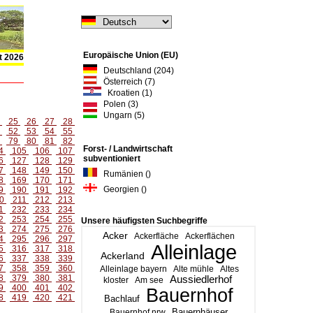
Europäische Union (EU)
t 2026
Deutschland (204)
Österreich (7)
Kroatien (1)
Polen (3)
Ungarn (5)
4
25
26
27
28
1
52
53
54
55
8
79
80
81
82
Forst- / Landwirtschaft
4
105
106
107
subventioniert
6
127
128
129
7
148
149
150
Rumänien ()
8
169
170
171
Georgien ()
9
190
191
192
0
211
212
213
1
232
233
234
2
253
254
255
Unsere häufigsten Suchbegriffe
3
274
275
276
Acker
Ackerfläche
Ackerflächen
4
295
296
297
Alleinlage
5
316
317
318
Ackerland
6
337
338
339
7
358
359
360
Alleinlage bayern
Alte mühle
Altes
8
379
380
381
Aussiedlerhof
kloster
Am see
9
400
401
402
Bauernhof
8
419
420
421
Bachlauf
Bauernhäuser
Bauernhof nrw