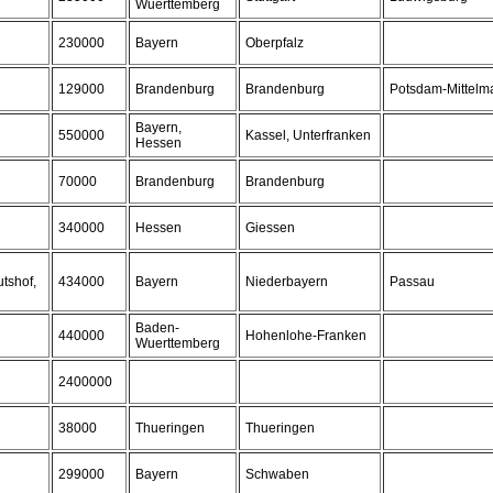
Wuerttemberg
230000
Bayern
Oberpfalz
129000
Brandenburg
Brandenburg
Potsdam-Mittelm
Bayern,
550000
Kassel, Unterfranken
Hessen
70000
Brandenburg
Brandenburg
340000
Hessen
Giessen
tshof,
434000
Bayern
Niederbayern
Passau
Baden-
440000
Hohenlohe-Franken
Wuerttemberg
2400000
38000
Thueringen
Thueringen
299000
Bayern
Schwaben