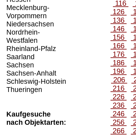
116
Mecklenburg-
126
Vorpommern
136
Niedersachsen
146
Nordrhein-
156
Westfalen
166
Rheinland-Pfalz
176
Saarland
186
Sachsen
196
Sachsen-Anhalt
206
Schleswig-Holstein
216
Thueringen
226
236
246
Kaufgesuche
256
nach Objektarten:
266