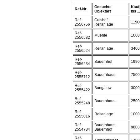
Gesuchte
Kauf
Ref-Nr
Objektart
bis ...
Ref-
Gutshof,
1150
2556756
Reitanlage
Ref-
Muehle
1000
2556582
Ref-
Reitanlage
3400
2556524
Ref-
Bauernhof
1990
2556234
Ref-
Bauernhaus
7500
2555712
Ref-
Bungalow
3000
2555422
Ref-
Bauernhaus
2500
2555248
Ref-
Reitanlage
1000
2555016
Ref-
Bauernhaus,
9800
2554784
Bauernhof
Ref-