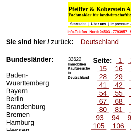
Pfeiffer & Koberstein
Fachmakler für landwirtschaftli
Startseite
|
Über uns
|
Impressum 
Info-Telefon
Nord: 04503 - 7793957
Sie sind hier /
zurück
:
Deutschland
Bundesländer:
33622
Seite:
1
Immobilien
15
16
Kaufgesuche
in
Baden-
28
29
Deutschland
Wuerttemberg
41
42
Bayern
54
55
Berlin
67
68
Brandenburg
80
81
Bremen
93
94
Hamburg
105
106
Hessen