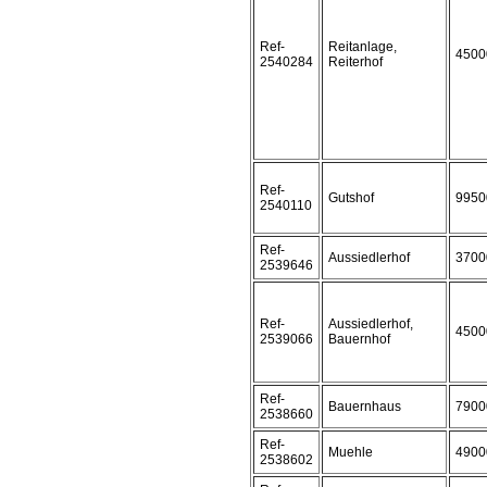
Ref-
Reitanlage,
4500
2540284
Reiterhof
Ref-
Gutshof
9950
2540110
Ref-
Aussiedlerhof
3700
2539646
Ref-
Aussiedlerhof,
4500
2539066
Bauernhof
Ref-
Bauernhaus
7900
2538660
Ref-
Muehle
4900
2538602