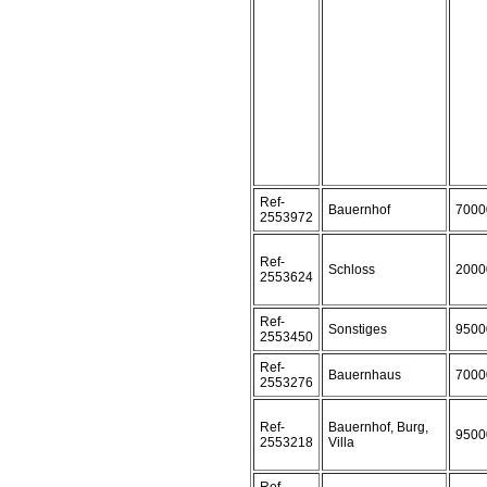
Ref-
Bauernhof
7000
2553972
Ref-
Schloss
2000
2553624
Ref-
Sonstiges
9500
2553450
Ref-
Bauernhaus
7000
2553276
Ref-
Bauernhof, Burg,
9500
2553218
Villa