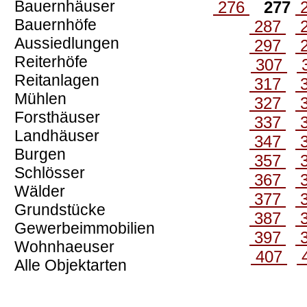
Bauernhäuser
276
277
Bauernhöfe
287
Aussiedlungen
297
Reiterhöfe
307
Reitanlagen
317
Mühlen
327
Forsthäuser
337
Landhäuser
347
Burgen
357
Schlösser
367
Wälder
377
Grundstücke
387
Gewerbeimmobilien
397
Wohnhaeuser
407
Alle Objektarten