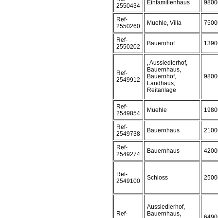
Einfamilienhaus
9800
2550434
Ref-
Muehle, Villa
7500
2550260
Ref-
Bauernhof
1390
2550202
, Aussiedlerhof,
Bauernhaus,
Ref-
Bauernhof,
9800
2549912
Landhaus,
Reitanlage
Ref-
Muehle
1980
2549854
Ref-
Bauernhaus
2100
2549738
Ref-
Bauernhaus
4200
2549274
Ref-
Schloss
2500
2549100
Aussiedlerhof,
Ref-
Bauernhaus,
6490