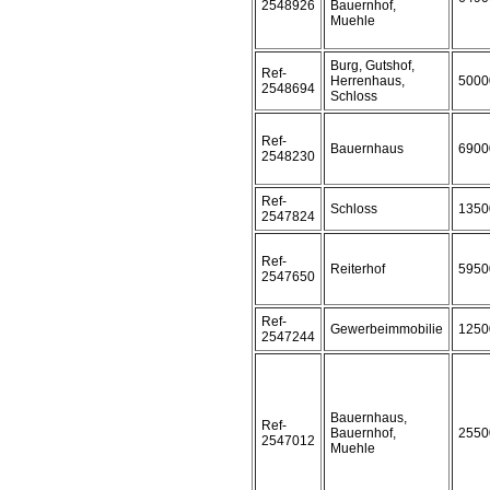
2548926
Bauernhof,
Muehle
Burg, Gutshof,
Ref-
Herrenhaus,
5000
2548694
Schloss
Ref-
Bauernhaus
6900
2548230
Ref-
Schloss
1350
2547824
Ref-
Reiterhof
5950
2547650
Ref-
Gewerbeimmobilie
1250
2547244
Bauernhaus,
Ref-
Bauernhof,
2550
2547012
Muehle