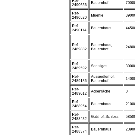
Ref-
Bauernhof
7000
2490636
Ref-
Muehle
3900
2490520
Ref-
Bauernhaus
4450
2490114
Ref-
Bauernhaus,
2480
2489882
Bauernhof
Ref-
Sonstiges
3000
2489592
Ref-
Aussiedlerhof,
1400
2489186
Bauernhof
Ref-
Ackerfläche
0
2489012
Ref-
Bauernhaus
2100
2488954
Ref-
Gutshof, Schloss
5850
2488432
Ref-
Bauernhaus
2390
2488374