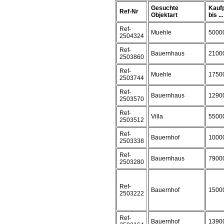
Gesuchte
Kauf
Ref-Nr
Objektart
bis ...
Ref-
Muehle
5000
2504324
Ref-
Bauernhaus
2100
2503860
Ref-
Muehle
1750
2503744
Ref-
Bauernhaus
1290
2503570
Ref-
Villa
5500
2503512
Ref-
Bauernhof
1000
2503338
Ref-
Bauernhaus
7900
2503280
Ref-
Bauernhof
1500
2503222
Ref-
Bauernhof
1390