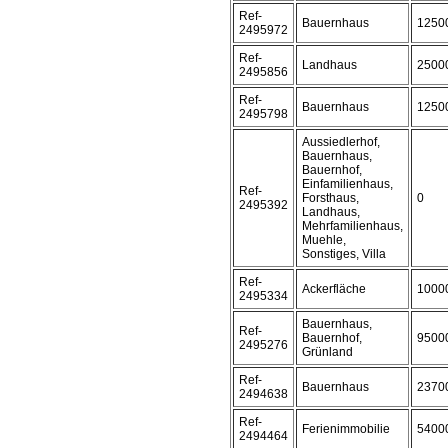
Ref-
Bauernhaus
1250
2495972
Ref-
Landhaus
2500
2495856
Ref-
Bauernhaus
1250
2495798
Aussiedlerhof,
Bauernhaus,
Bauernhof,
Einfamilienhaus,
Ref-
Forsthaus,
0
2495392
Landhaus,
Mehrfamilienhaus,
Muehle,
Sonstiges, Villa
Ref-
Ackerfläche
1000
2495334
Bauernhaus,
Ref-
Bauernhof,
9500
2495276
Grünland
Ref-
Bauernhaus
2370
2494638
Ref-
Ferienimmobilie
5400
2494464