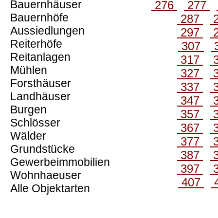
Bauernhäuser
276
277
Bauernhöfe
287
Aussiedlungen
297
Reiterhöfe
307
Reitanlagen
317
Mühlen
327
Forsthäuser
337
Landhäuser
347
Burgen
357
Schlösser
367
Wälder
377
Grundstücke
387
Gewerbeimmobilien
397
Wohnhaeuser
407
Alle Objektarten