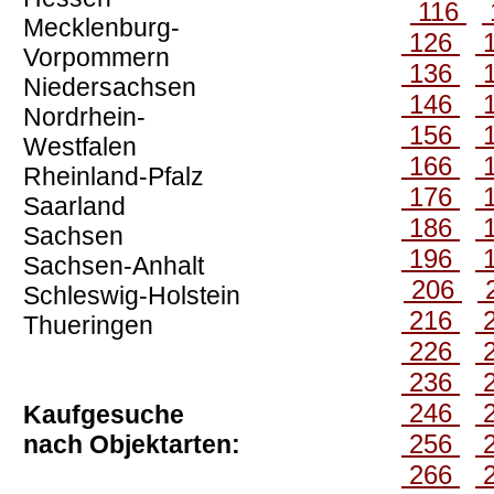
116
Mecklenburg-
126
Vorpommern
136
Niedersachsen
146
Nordrhein-
156
Westfalen
166
Rheinland-Pfalz
176
Saarland
186
Sachsen
196
Sachsen-Anhalt
206
Schleswig-Holstein
216
Thueringen
226
236
246
Kaufgesuche
256
nach Objektarten:
266