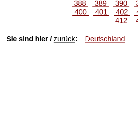
388
389
390
400
401
402
412
Sie sind hier /
zurück
:
Deutschland