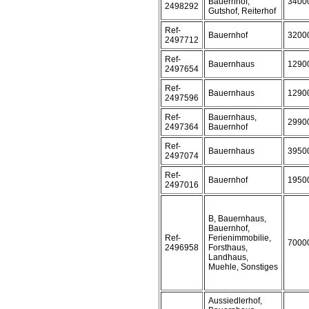
Bauernhof,
3400
2498292
Gutshof, Reiterhof
Ref-
Bauernhof
3200
2497712
Ref-
Bauernhaus
1290
2497654
Ref-
Bauernhaus
1290
2497596
Ref-
Bauernhaus,
2990
2497364
Bauernhof
Ref-
Bauernhaus
3950
2497074
Ref-
Bauernhof
1950
2497016
B, Bauernhaus,
Bauernhof,
Ref-
Ferienimmobilie,
7000
2496958
Forsthaus,
Landhaus,
Muehle, Sonstiges
Aussiedlerhof,