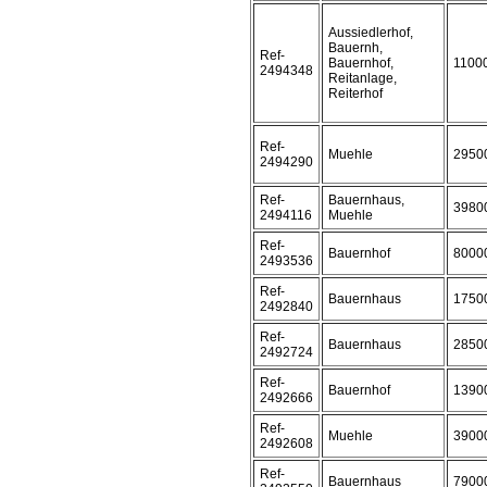
Aussiedlerhof,
Bauernh,
Ref-
Bauernhof,
1100
2494348
Reitanlage,
Reiterhof
Ref-
Muehle
2950
2494290
Ref-
Bauernhaus,
3980
2494116
Muehle
Ref-
Bauernhof
8000
2493536
Ref-
Bauernhaus
1750
2492840
Ref-
Bauernhaus
2850
2492724
Ref-
Bauernhof
1390
2492666
Ref-
Muehle
3900
2492608
Ref-
Bauernhaus
7900