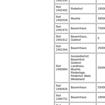
2492550
Ref-
Reiterhof
1950
2492492
Ref-
Muehle
3900
2492028
Ref-
Bauernhaus
7500
2491970
Ref-
Bauernhaus,
0
2491912
Gutshof
Ref-
Bauernhaus
2500
2491564
Aussiedlerhof,
Bauernhof,
Gutshof,
Ref-
Landhaus,
5000
2490984
Muehle,
Reitanlage,
Reiterhof, Wald,
Weideland
Ref-
Bauernhaus
5500
2490926
Ref-
Bauernhaus
1900
2490752