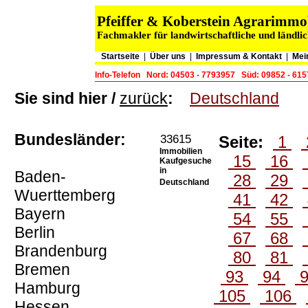
Pfeiffer & Koberstein Agrarimm
Fachmakler für landwirtschaftliche und ländli
Startseite
|
Über uns
|
Impressum & Kontakt
|
Mei
Info-Telefon
Nord: 04503 - 7793957
Süd: 09852 - 61
Sie sind hier /
zurück
:
Deutschland
Bundesländer:
33615
Seite:
1
Immobilien
15
16
Kaufgesuche
in
Baden-
28
29
Deutschland
Wuerttemberg
41
42
Bayern
54
55
Berlin
67
68
Brandenburg
80
81
Bremen
93
94
Hamburg
105
106
Hessen