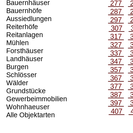
Bauernhäuser
277
Bauernhöfe
287
Aussiedlungen
297
Reiterhöfe
307
Reitanlagen
317
Mühlen
327
Forsthäuser
337
Landhäuser
347
Burgen
357
Schlösser
367
Wälder
377
Grundstücke
387
Gewerbeimmobilien
397
Wohnhaeuser
407
Alle Objektarten