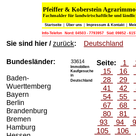
Pfeiffer & Koberstein Agrarimm
Fachmakler für landwirtschaftliche und ländli
Startseite
|
Über uns
|
Impressum & Kontakt
|
Mei
Info-Telefon
Nord: 04503 - 7793957
Süd: 09852 - 61
Sie sind hier /
zurück
:
Deutschland
Bundesländer:
33614
Seite:
1
Immobilien
15
16
Kaufgesuche
in
Baden-
28
29
Deutschland
Wuerttemberg
41
42
Bayern
54
55
Berlin
67
68
Brandenburg
80
81
Bremen
93
94
Hamburg
105
106
Hessen