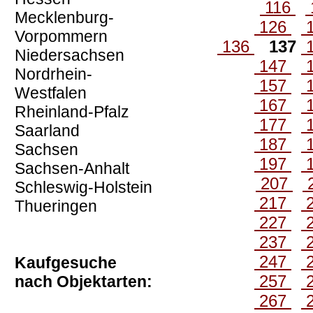
116
Mecklenburg-
126
Vorpommern
136
137
Niedersachsen
147
Nordrhein-
157
Westfalen
167
Rheinland-Pfalz
177
Saarland
187
Sachsen
197
Sachsen-Anhalt
207
Schleswig-Holstein
217
Thueringen
227
237
247
Kaufgesuche
257
nach Objektarten:
267