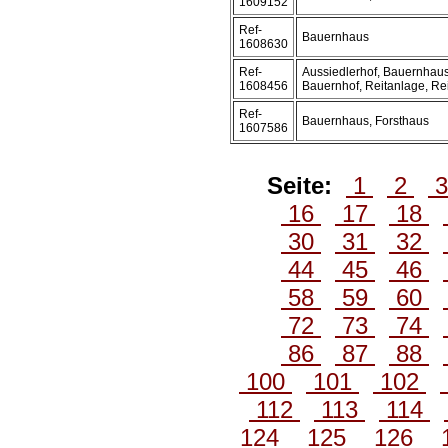
1609152
Ref-
Bauernhaus
1608630
Ref-
Aussiedlerhof, Bauernhaus
1608456
Bauernhof, Reitanlage, Rei
Ref-
Bauernhaus, Forsthaus
1607586
Seite:
1
2
16
17
18
30
31
32
44
45
46
58
59
60
72
73
74
86
87
88
100
101
102
112
113
114
124
125
126