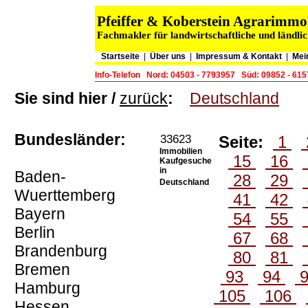
Pfeiffer & Koberstein Agrarimm
Fachmakler für landwirtschaftliche und ländli
Startseite
|
Über uns
|
Impressum & Kontakt
|
Mei
Info-Telefon
Nord: 04503 - 7793957
Süd: 09852 - 61
Sie sind hier /
zurück
:
Deutschland
Bundesländer:
33623
Seite:
1
Immobilien
15
16
Kaufgesuche
in
Baden-
28
29
Deutschland
Wuerttemberg
41
42
Bayern
54
55
Berlin
67
68
Brandenburg
80
81
Bremen
93
94
Hamburg
105
106
Hessen