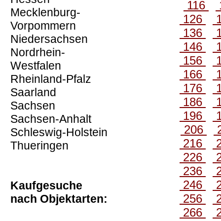
116
Mecklenburg-
126
Vorpommern
136
Niedersachsen
146
Nordrhein-
156
Westfalen
166
Rheinland-Pfalz
176
Saarland
186
Sachsen
196
Sachsen-Anhalt
206
Schleswig-Holstein
216
Thueringen
226
236
246
Kaufgesuche
256
nach Objektarten:
266