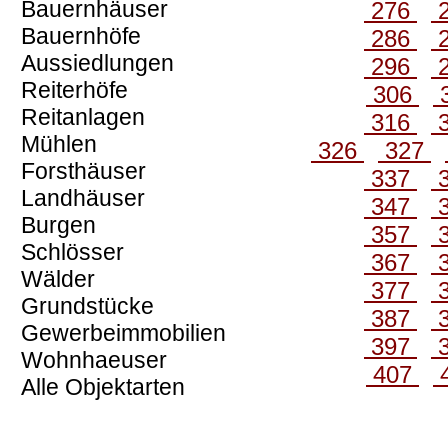
Bauernhäuser
276
Bauernhöfe
286
Aussiedlungen
296
Reiterhöfe
306
Reitanlagen
316
Mühlen
326
327
Forsthäuser
337
Landhäuser
347
Burgen
357
Schlösser
367
Wälder
377
Grundstücke
387
Gewerbeimmobilien
397
Wohnhaeuser
407
Alle Objektarten