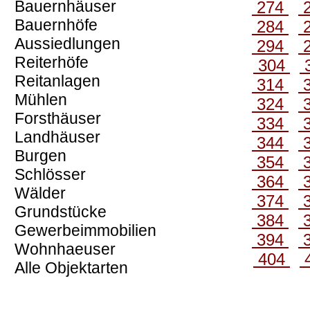
Bauernhäuser
274
Bauernhöfe
284
Aussiedlungen
294
Reiterhöfe
304
Reitanlagen
314
Mühlen
324
Forsthäuser
334
Landhäuser
344
Burgen
354
Schlösser
364
Wälder
374
Grundstücke
384
Gewerbeimmobilien
394
Wohnhaeuser
404
Alle Objektarten