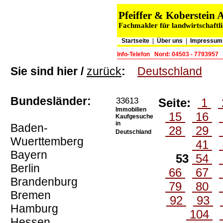
Pfeiffer & Koberstei
Fachmakler für landwirtschaftl
Startseite
|
Über uns
|
Impressum 
Info-Telefon
Nord: 04503 - 7793957
Sie sind hier /
zurück
:
Deutschland
Bundesländer:
33613
Seite:
1
Immobilien
15
16
Kaufgesuche
in
Baden-
28
29
Deutschland
Wuerttemberg
41
Bayern
53
54
Berlin
66
67
Brandenburg
79
80
Bremen
92
93
Hamburg
104
Hessen