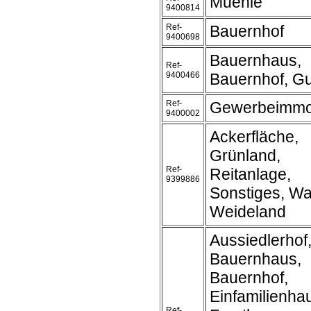
Muehle
9400814
Ref-
Bauernhof
9400698
Bauernhaus,
Ref-
9400466
Bauernhof, Gu
Ref-
Gewerbeimmob
9400002
Ackerfläche,
Grünland,
Ref-
Reitanlage,
9399886
Sonstiges, Wa
Weideland
Aussiedlerhof
Bauernhaus,
Bauernhof,
Einfamilienha
Ref-