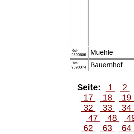
Ref-
Muehle
9390606
Ref-
Bauernhof
9390374
Seite:
1
2
17
18
19
32
33
34
47
48
4
62
63
64