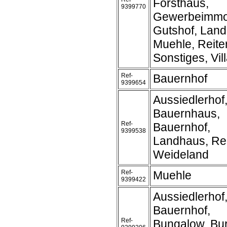
Forsthaus,
9399770
Gewerbeimmob
Gutshof, Land
Muehle, Reite
Sonstiges, Vil
Ref-
Bauernhof
9399654
Aussiedlerhof
Bauernhaus,
Ref-
Bauernhof,
9399538
Landhaus, Rei
Weideland
Ref-
Muehle
9399422
Aussiedlerhof
Bauernhof,
Ref-
Bungalow, Bur