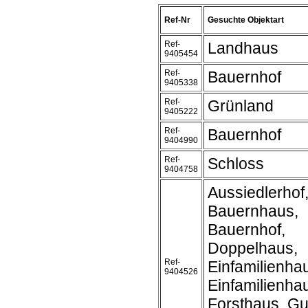
Ref-Nr
Gesuchte Objektart
Ref-
Landhaus
9405454
Ref-
Bauernhof
9405338
Ref-
Grünland
9405222
Ref-
Bauernhof
9404990
Ref-
Schloss
9404758
Aussiedlerhof
Bauernhaus,
Bauernhof,
Doppelhaus,
Ref-
Einfamilienha
9404526
Einfamilienh
Forsthaus, Gu