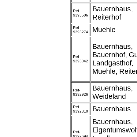
Bauernhaus,
Ref-
9393506
Reiterhof
Ref-
Muehle
9393274
Bauernhaus,
Bauernhof, Gu
Ref-
9393042
Landgasthof,
Muehle, Reite
Bauernhaus,
Ref-
9392926
Weideland
Ref-
Bauernhaus
9392810
Bauernhaus,
Eigentumswo
Ref-
9392694