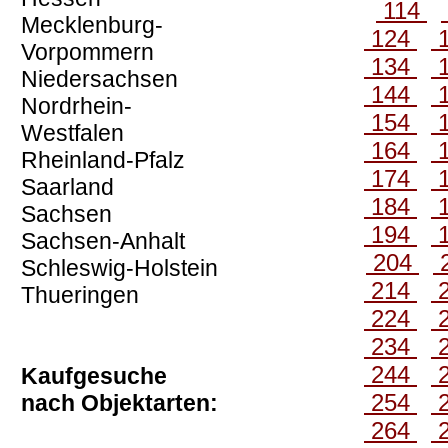
114
Mecklenburg-
124
Vorpommern
134
Niedersachsen
144
Nordrhein-
154
Westfalen
164
Rheinland-Pfalz
174
Saarland
184
Sachsen
194
Sachsen-Anhalt
204
Schleswig-Holstein
214
Thueringen
224
234
244
Kaufgesuche
254
nach Objektarten:
264