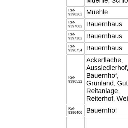
Muehle, Schl
Ref-
Muehle
9398262
Ref-
Bauernhaus
9397682
Ref-
Bauernhaus
9397102
Ref-
Bauernhaus
9396754
Ackerfläche,
Aussiedlerhof
Bauernhof,
Ref-
9396522
Grünland, Gut
Reitanlage,
Reiterhof, We
Ref-
Bauernhof
9396406