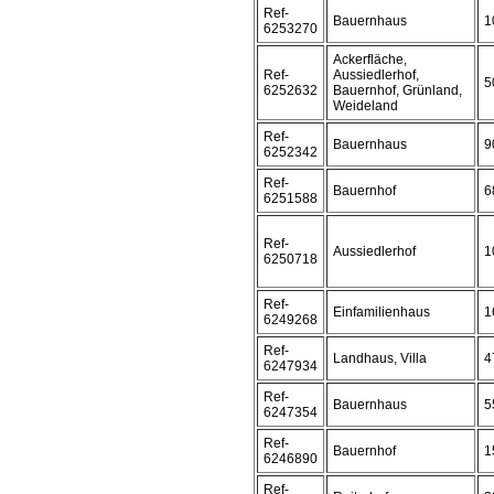
Ref-
Bauernhaus
1
6253270
Ackerfläche,
Ref-
Aussiedlerhof,
5
6252632
Bauernhof, Grünland,
Weideland
Ref-
Bauernhaus
9
6252342
Ref-
Bauernhof
6
6251588
Ref-
Aussiedlerhof
1
6250718
Ref-
Einfamilienhaus
1
6249268
Ref-
Landhaus, Villa
4
6247934
Ref-
Bauernhaus
5
6247354
Ref-
Bauernhof
1
6246890
Ref-