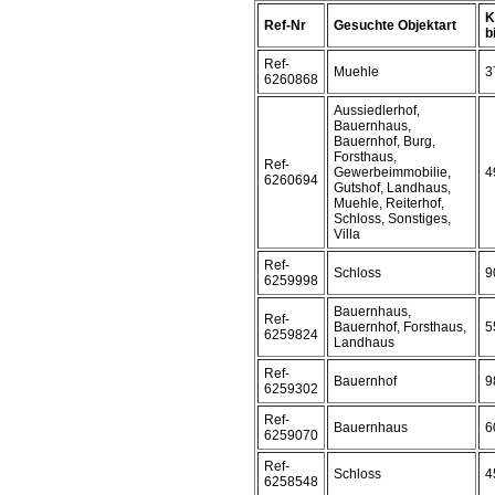
K
Ref-Nr
Gesuchte Objektart
bi
Ref-
Muehle
3
6260868
Aussiedlerhof,
Bauernhaus,
Bauernhof, Burg,
Forsthaus,
Ref-
Gewerbeimmobilie,
4
6260694
Gutshof, Landhaus,
Muehle, Reiterhof,
Schloss, Sonstiges,
Villa
Ref-
Schloss
9
6259998
Bauernhaus,
Ref-
Bauernhof, Forsthaus,
5
6259824
Landhaus
Ref-
Bauernhof
9
6259302
Ref-
Bauernhaus
6
6259070
Ref-
Schloss
4
6258548