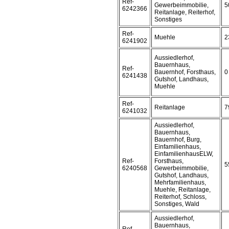
Ref-
Gewerbeimmobilie,
5
6242366
Reitanlage, Reiterhof,
Sonstiges
Ref-
Muehle
2
6241902
Aussiedlerhof,
Bauernhaus,
Ref-
Bauernhof, Forsthaus,
0
6241438
Gutshof, Landhaus,
Muehle
Ref-
Reitanlage
7
6241032
Aussiedlerhof,
Bauernhaus,
Bauernhof, Burg,
Einfamilienhaus,
EinfamilienhausELW,
Ref-
Forsthaus,
5
6240568
Gewerbeimmobilie,
Gutshof, Landhaus,
Mehrfamilienhaus,
Muehle, Reitanlage,
Reiterhof, Schloss,
Sonstiges, Wald
Aussiedlerhof,
Bauernhaus,