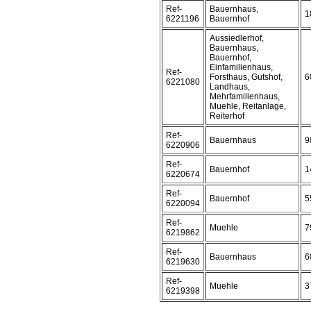
Ref-
Bauernhaus,
1
6221196
Bauernhof
Aussiedlerhof,
Bauernhaus,
Bauernhof,
Einfamilienhaus,
Ref-
Forsthaus, Gutshof,
6
6221080
Landhaus,
Mehrfamilienhaus,
Muehle, Reitanlage,
Reiterhof
Ref-
Bauernhaus
9
6220906
Ref-
Bauernhof
1
6220674
Ref-
Bauernhof
5
6220094
Ref-
Muehle
7
6219862
Ref-
Bauernhaus
6
6219630
Ref-
Muehle
3
6219398