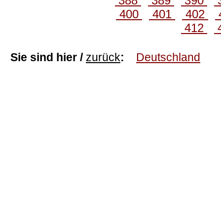
388
389
390
400
401
402
412
Sie sind hier /
zurück
:
Deutschland