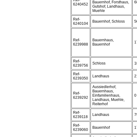
Ref-
Bauernhof, Forsthaus,
6
6240452
Gutshof, Landhaus,
Muehle
Ref-
Bauernhof, Schloss
5
6240104
Ref-
Bauernhaus,
1
6239988
Bauernhof
Ref-
Schloss
1
6239756
Ref-
Landhaus
2
6239350
Aussiedlerhof,
Bauernhaus,
Ref-
Einfamilienhaus,
0
6239292
Landhaus, Muehle,
Reiterhof
Ref-
Landhaus
7
6239118
Ref-
Bauernhof
1
6239060