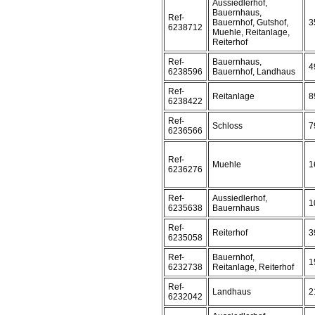
Aussiedlerhof,
Bauernhaus,
Ref-
Bauernhof, Gutshof,
3
6238712
Muehle, Reitanlage,
Reiterhof
Ref-
Bauernhaus,
4
6238596
Bauernhof, Landhaus
Ref-
Reitanlage
8
6238422
Ref-
Schloss
7
6236566
Ref-
Muehle
1
6236276
Ref-
Aussiedlerhof,
1
6235638
Bauernhaus
Ref-
Reiterhof
3
6235058
Ref-
Bauernhof,
1
6232738
Reitanlage, Reiterhof
Ref-
Landhaus
2
6232042