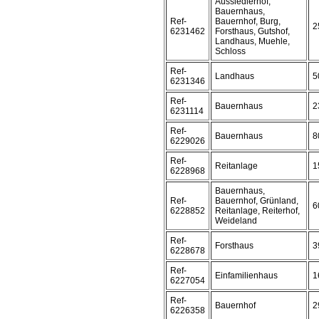
Aussiedlerhof,
Bauernhaus,
Ref-
Bauernhof, Burg,
2
6231462
Forsthaus, Gutshof,
Landhaus, Muehle,
Schloss
Ref-
Landhaus
5
6231346
Ref-
Bauernhaus
2
6231114
Ref-
Bauernhaus
8
6229026
Ref-
Reitanlage
1
6228968
Bauernhaus,
Ref-
Bauernhof, Grünland,
6
6228852
Reitanlage, Reiterhof,
Weideland
Ref-
Forsthaus
3
6228678
Ref-
Einfamilienhaus
1
6227054
Ref-
Bauernhof
2
6226358