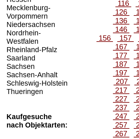
116
Mecklenburg-
126
Vorpommern
136
Niedersachsen
146
Nordrhein-
156
157
Westfalen
167
Rheinland-Pfalz
177
Saarland
187
Sachsen
197
Sachsen-Anhalt
207
Schleswig-Holstein
217
Thueringen
227
237
247
Kaufgesuche
257
nach Objektarten:
267