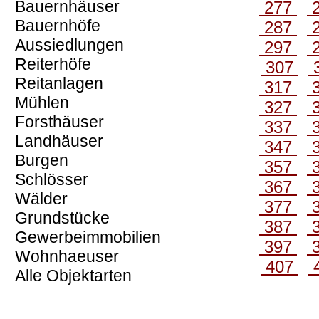
Bauernhäuser
277
Bauernhöfe
287
Aussiedlungen
297
Reiterhöfe
307
Reitanlagen
317
Mühlen
327
Forsthäuser
337
Landhäuser
347
Burgen
357
Schlösser
367
Wälder
377
Grundstücke
387
Gewerbeimmobilien
397
Wohnhaeuser
407
Alle Objektarten