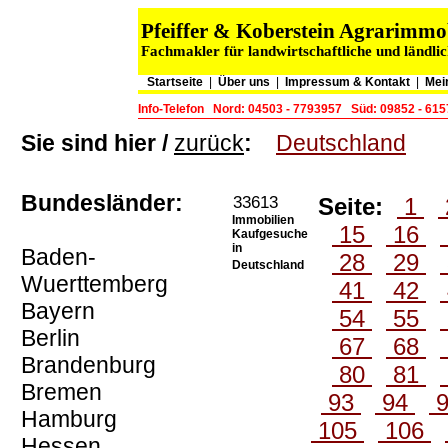
Pfeiffer & Koberstein Agrarimm
Fachmakler für landwirtschaftliche und ländli
Startseite
|
Über uns
|
Impressum & Kontakt
|
Mei
Info-Telefon
Nord: 04503 - 7793957
Süd: 09852 - 61
Sie sind hier /
zurück
:
Deutschland
Bundesländer:
33613
Seite:
1
Immobilien
15
16
Kaufgesuche
in
Baden-
28
29
Deutschland
Wuerttemberg
41
42
Bayern
54
55
Berlin
67
68
Brandenburg
80
81
Bremen
93
94
Hamburg
105
106
Hessen