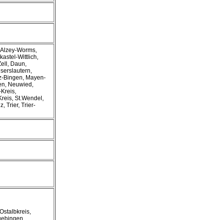
, Alzey-Worms,
stel-Wittlich,
ell, Daun,
serslautern,
z-Bingen, Mayen-
en, Neuwied,
Kreis,
reis, St.Wendel,
 Trier, Trier-
Ostalbkreis,
uebingen,