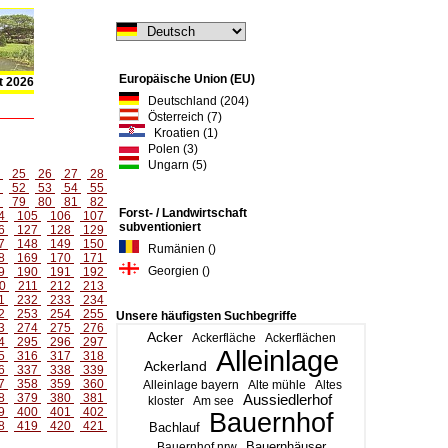
Europäische Union (EU)
t 2026
Deutschland (204)
Österreich (7)
Kroatien (1)
Polen (3)
Ungarn (5)
4
25
26
27
28
1
52
53
54
55
8
79
80
81
82
Forst- / Landwirtschaft
4
105
106
107
subventioniert
6
127
128
129
7
148
149
150
Rumänien ()
8
169
170
171
Georgien ()
9
190
191
192
0
211
212
213
1
232
233
234
2
253
254
255
Unsere häufigsten Suchbegriffe
3
274
275
276
Acker
Ackerfläche
Ackerflächen
4
295
296
297
Alleinlage
5
316
317
318
Ackerland
6
337
338
339
7
358
359
360
Alleinlage bayern
Alte mühle
Altes
8
379
380
381
Aussiedlerhof
kloster
Am see
9
400
401
402
Bauernhof
8
419
420
421
Bachlauf
Bauernhäuser
Bauernhof nrw