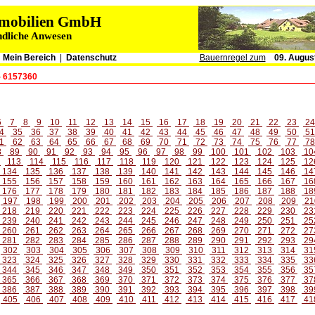
immobilien GmbH
ndliche Anwesen
|
Mein Bereich
|
Datenschutz
Bauernregel zum
09. Augus
- 6157360
6
7
8
9
10
11
12
13
14
15
16
17
18
19
20
21
22
23
2
4
35
36
37
38
39
40
41
42
43
44
45
46
47
48
49
50
5
1
62
63
64
65
66
67
68
69
70
71
72
73
74
75
76
77
7
8
89
90
91
92
93
94
95
96
97
98
99
100
101
102
103
10
2
113
114
115
116
117
118
119
120
121
122
123
124
125
12
134
135
136
137
138
139
140
141
142
143
144
145
146
14
155
156
157
158
159
160
161
162
163
164
165
166
167
16
176
177
178
179
180
181
182
183
184
185
186
187
188
18
197
198
199
200
201
202
203
204
205
206
207
208
209
21
218
219
220
221
222
223
224
225
226
227
228
229
230
23
239
240
241
242
243
244
245
246
247
248
249
250
251
25
260
261
262
263
264
265
266
267
268
269
270
271
272
27
281
282
283
284
285
286
287
288
289
290
291
292
293
29
302
303
304
305
306
307
308
309
310
311
312
313
314
31
323
324
325
326
327
328
329
330
331
332
333
334
335
33
344
345
346
347
348
349
350
351
352
353
354
355
356
35
365
366
367
368
369
370
371
372
373
374
375
376
377
37
386
387
388
389
390
391
392
393
394
395
396
397
398
39
405
406
407
408
409
410
411
412
413
414
415
416
417
41