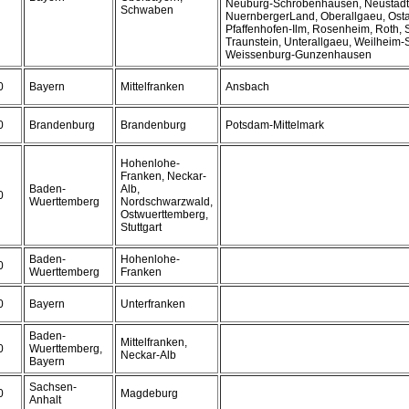
Neuburg-Schrobenhausen, Neustadt
Schwaben
NuernbergerLand, Oberallgaeu, Osta
Pfaffenhofen-Ilm, Rosenheim, Roth, 
Traunstein, Unterallgaeu, Weilheim
Weissenburg-Gunzenhausen
0
Bayern
Mittelfranken
Ansbach
0
Brandenburg
Brandenburg
Potsdam-Mittelmark
Hohenlohe-
Franken, Neckar-
Baden-
Alb,
0
Wuerttemberg
Nordschwarzwald,
Ostwuerttemberg,
Stuttgart
Baden-
Hohenlohe-
0
Wuerttemberg
Franken
0
Bayern
Unterfranken
Baden-
Mittelfranken,
0
Wuerttemberg,
Neckar-Alb
Bayern
Sachsen-
0
Magdeburg
Anhalt