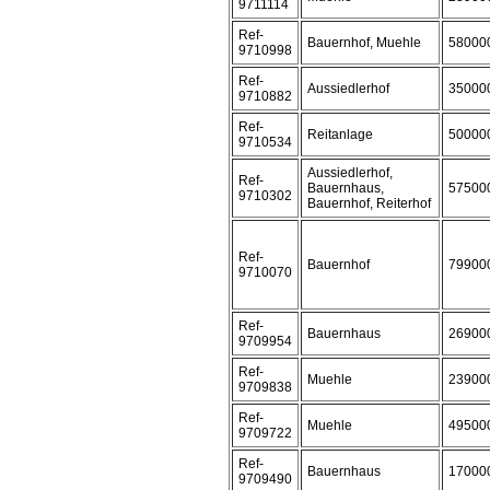
9711114
Ref-
Bauernhof, Muehle
58000
9710998
Ref-
Aussiedlerhof
35000
9710882
Ref-
Reitanlage
50000
9710534
Aussiedlerhof,
Ref-
Bauernhaus,
57500
9710302
Bauernhof, Reiterhof
Ref-
Bauernhof
79900
9710070
Ref-
Bauernhaus
26900
9709954
Ref-
Muehle
23900
9709838
Ref-
Muehle
49500
9709722
Ref-
Bauernhaus
17000
9709490