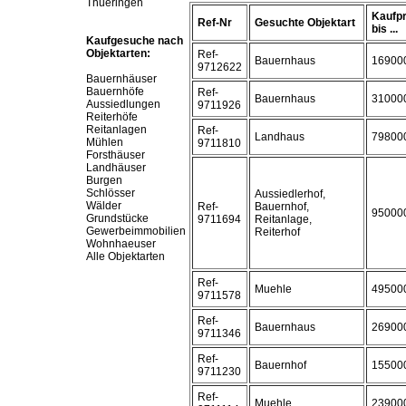
Thueringen
Kaufpr
Ref-Nr
Gesuchte Objektart
bis ...
Kaufgesuche nach
Objektarten:
Ref-
Bauernhaus
16900
9712622
Bauernhäuser
Bauernhöfe
Ref-
Bauernhaus
31000
Aussiedlungen
9711926
Reiterhöfe
Reitanlagen
Ref-
Landhaus
79800
Mühlen
9711810
Forsthäuser
Landhäuser
Burgen
Schlösser
Aussiedlerhof,
Wälder
Ref-
Bauernhof,
95000
Grundstücke
9711694
Reitanlage,
Gewerbeimmobilien
Reiterhof
Wohnhaeuser
Alle Objektarten
Ref-
Muehle
49500
9711578
Ref-
Bauernhaus
26900
9711346
Ref-
Bauernhof
15500
9711230
Ref-
Muehle
23900