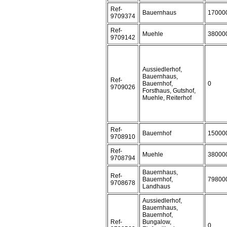
Ref-
Bauernhaus
17000
9709374
Ref-
Muehle
38000
9709142
Aussiedlerhof,
Bauernhaus,
Ref-
Bauernhof,
0
9709026
Forsthaus, Gutshof,
Muehle, Reiterhof
Ref-
Bauernhof
15000
9708910
Ref-
Muehle
38000
9708794
Bauernhaus,
Ref-
Bauernhof,
79800
9708678
Landhaus
Aussiedlerhof,
Bauernhaus,
Bauernhof,
Ref-
Bungalow,
0