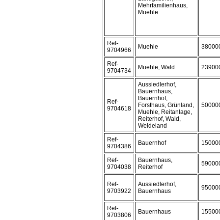
Mehrfamilienhaus,
Muehle
Ref-
Muehle
38000
9704966
Ref-
Muehle, Wald
23900
9704734
Aussiedlerhof,
Bauernhaus,
Bauernhof,
Ref-
Forsthaus, Grünland,
50000
9704618
Muehle, Reitanlage,
Reiterhof, Wald,
Weideland
Ref-
Bauernhof
15000
9704386
Ref-
Bauernhaus,
59000
9704038
Reiterhof
Ref-
Aussiedlerhof,
95000
9703922
Bauernhaus
Ref-
Bauernhaus
15500
9703806