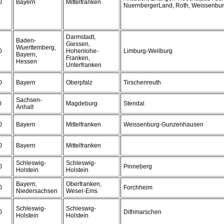
0
Bayern
Mittelfranken
NuernbergerLand, Roth, Weissenb
Darmstadt,
Baden-
Giessen,
Wuerttemberg,
0
Hohenlohe-
Limburg-Weilburg
Bayern,
Franken,
Hessen
Unterfranken
0
Bayern
Oberpfalz
Tirschenreuth
Sachsen-
0
Magdeburg
Stendal
Anhalt
0
Bayern
Mittelfranken
Weissenburg-Gunzenhausen
0
Bayern
Mittelfranken
Schleswig-
Schleswig-
0
Pinneberg
Holstein
Holstein
Bayern,
Oberfranken,
0
Forchheim
Niedersachsen
Weser-Ems
Schleswig-
Schleswig-
0
Dithmarschen
Holstein
Holstein