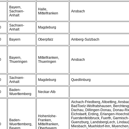
Bayern,
Halle,
Sachsen-
Ansbach
Mittelfranken
Anhalt
Sachsen-
0
Magdeburg
Anhalt
0
Bayern
Oberpfalz
Amberg-Sulzbach
Bayern,
Mittelfranken,
0
Ansbach
Thueringen
Thueringen
Sachsen-
0
Magdeburg
Quedlinburg
Anhalt
Baden-
0
Neckar-Alb
Wuerttemberg
Aichach-Friedberg, Altoetting, Ansba
BadToelz-Wolfratshausen, Berchtes
Dachau, Dillingen-Donau, Donau-Rie
Eichstaett, Erding, Erlangen-Hoechsta
Hohenlohe-
Fuerstenfeldbruck, Fuerth, Garmisch
Baden-
Franken,
Guenzburg, LandsbergLech, Lindau
0
Wuerttemberg,
Mittelfranken,
Miesbach, Muehldorf-Inn, Muenchen
Bayern
Oberbayern,