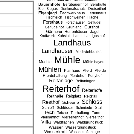
Bauernhöfe
Bergbauernhof
Berghütte
Bio
Biogas
Denkmalschutz
Dreiseithof
Eigenjagd
Fachwerkhaus
Ferienhaus
Fischteich
Fischweiher
Fläche
Forsthaus
Forsthäuser
Geflügel
Gutshof
Geflügelhof
Grünland
Gärtnerei
Jagd
Herrenhäuser
Kraftwerk
Kuhstall
Land
Landgasthof
Landhaus
Landhäuser
Milchviehbetrieb
Mühle
Muehle
Mühle bayern
Mühlen
Pferd
Pferde
Pfarrhaus
Pferdehaltung
Pferdehof
Ponyhof
Reitanlage
Reitanlagen
Reiterhof
Reiterhöfe
Reithalle
Reitplatz
Reitstall
Schloss
Resthof
Scheune
Stall
Schloß
Schlösser
Schmiede
Teich
Teiche
Tierhaltung
Turm
Vierkanthof
Vierseitenhof
Vierseithof
Villa
Waldflächen
Waldgrundstück
Wasser
Wassergrundstück
Wasserkraft
Wasserkraftanlage