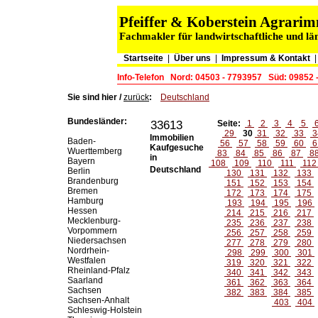
Pfeiffer & Koberstein Agrar
Fachmakler für landwirtschaftliche und lä
Startseite
|
Über uns
|
Impressum & Kontakt
Info-Telefon
Nord: 04503 - 7793957
Süd: 09852 
Sie sind hier /
zurück
:
Deutschland
Bundesländer:
33613
Seite:
1
2
3
4
5
29
30
31
32
33
3
Immobilien
Baden-
56
57
58
59
60
6
Kaufgesuche
Wuerttemberg
83
84
85
86
87
8
in
Bayern
108
109
110
111
11
Deutschland
Berlin
130
131
132
133
Brandenburg
151
152
153
154
Bremen
172
173
174
175
Hamburg
193
194
195
196
Hessen
214
215
216
217
Mecklenburg-
235
236
237
238
Vorpommern
256
257
258
259
Niedersachsen
277
278
279
280
Nordrhein-
298
299
300
301
Westfalen
319
320
321
322
Rheinland-Pfalz
340
341
342
343
Saarland
361
362
363
364
Sachsen
382
383
384
385
Sachsen-Anhalt
403
404
Schleswig-Holstein