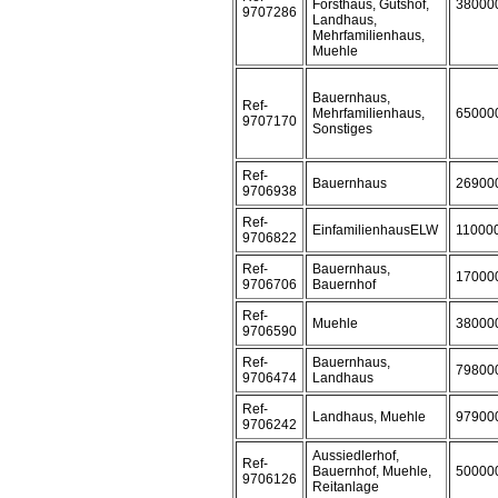
Forsthaus, Gutshof,
38000
9707286
Landhaus,
Mehrfamilienhaus,
Muehle
Bauernhaus,
Ref-
Mehrfamilienhaus,
65000
9707170
Sonstiges
Ref-
Bauernhaus
26900
9706938
Ref-
EinfamilienhausELW
11000
9706822
Ref-
Bauernhaus,
17000
9706706
Bauernhof
Ref-
Muehle
38000
9706590
Ref-
Bauernhaus,
79800
9706474
Landhaus
Ref-
Landhaus, Muehle
97900
9706242
Aussiedlerhof,
Ref-
Bauernhof, Muehle,
50000
9706126
Reitanlage