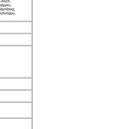
-Aisch,
llgaeu,
Starnberg,
-Schongau,