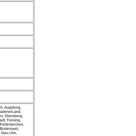
ch, Augsburg,
gadenerLand,
s, Ebersberg,
dt, Freising,
-Partenkirchen,
(Bodensee),
, Neu-Ulm,