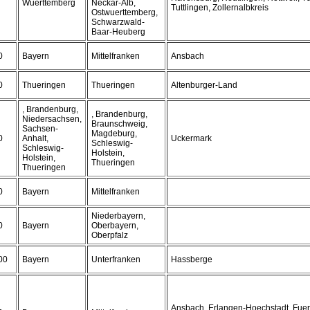
Wuerttemberg
Neckar-Alb,
Tuttlingen, Zollernalbkreis
Ostwuerttemberg,
Schwarzwald-
Baar-Heuberg
0
Bayern
Mittelfranken
Ansbach
0
Thueringen
Thueringen
Altenburger-Land
, Brandenburg,
, Brandenburg,
Niedersachsen,
Braunschweig,
Sachsen-
Magdeburg,
0
Anhalt,
Uckermark
Schleswig-
Schleswig-
Holstein,
Holstein,
Thueringen
Thueringen
0
Bayern
Mittelfranken
Niederbayern,
0
Bayern
Oberbayern,
Oberpfalz
00
Bayern
Unterfranken
Hassberge
Ansbach, Erlangen-Hoechstadt, Fuert