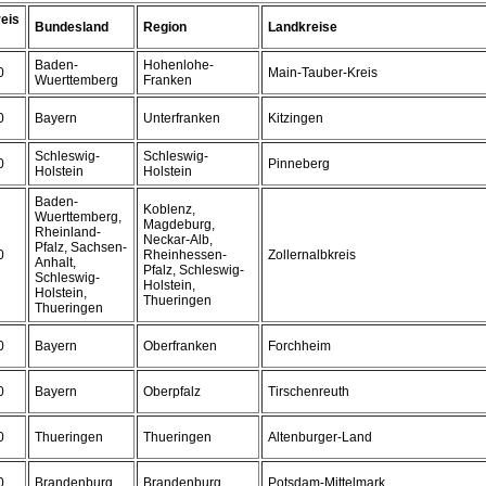
eis
Bundesland
Region
Landkreise
Baden-
Hohenlohe-
0
Main-Tauber-Kreis
Wuerttemberg
Franken
0
Bayern
Unterfranken
Kitzingen
Schleswig-
Schleswig-
0
Pinneberg
Holstein
Holstein
Baden-
Koblenz,
Wuerttemberg,
Magdeburg,
Rheinland-
Neckar-Alb,
Pfalz, Sachsen-
0
Rheinhessen-
Zollernalbkreis
Anhalt,
Pfalz, Schleswig-
Schleswig-
Holstein,
Holstein,
Thueringen
Thueringen
0
Bayern
Oberfranken
Forchheim
0
Bayern
Oberpfalz
Tirschenreuth
0
Thueringen
Thueringen
Altenburger-Land
0
Brandenburg
Brandenburg
Potsdam-Mittelmark