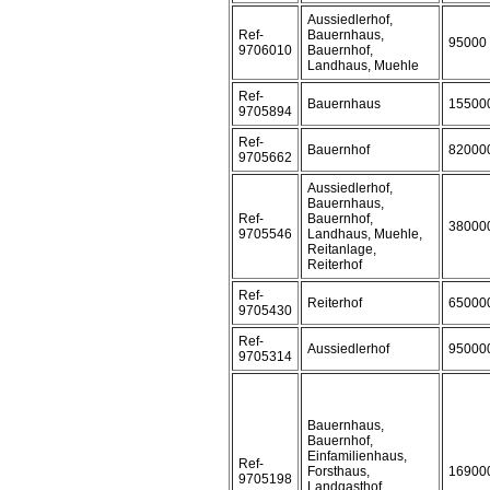
Aussiedlerhof,
Ref-
Bauernhaus,
95000
9706010
Bauernhof,
Landhaus, Muehle
Ref-
Bauernhaus
15500
9705894
Ref-
Bauernhof
82000
9705662
Aussiedlerhof,
Bauernhaus,
Ref-
Bauernhof,
38000
9705546
Landhaus, Muehle,
Reitanlage,
Reiterhof
Ref-
Reiterhof
65000
9705430
Ref-
Aussiedlerhof
95000
9705314
Bauernhaus,
Bauernhof,
Einfamilienhaus,
Ref-
Forsthaus,
16900
9705198
Landgasthof,