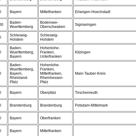
0
Bayern
Mittelfranken
Erlangen-Hoechstadt
Baden-
Bodensee-
00
Sigmaringen
Wuerttemberg
Oberschwaben
Schleswig-
Schleswig-
0
Holstein
Holstein
Baden-
Hohenlohe-
0
Wuerttemberg,
Franken,
Kitzingen
Bayern
Unterfranken
Baden-
Hohenlohe-
Wuerttemberg,
Franken,
0
Bayern,
Mittelfranken,
Main-Tauber-Kreis
Rheinland-
Rheinhessen-
Pfalz
Pfalz
0
Bayern
Oberpfalz
Tirschenreuth
0
Brandenburg
Brandenburg
Potsdam-Mittelmark
0
Bayern
Oberfranken
0
Bayern
Mittelfranken