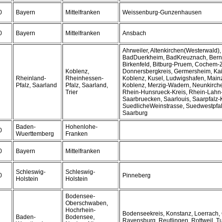
0
Bayern
Mittelfranken
Weissenburg-Gunzenhausen
0
Bayern
Mittelfranken
Ansbach
Ahrweiler, Altenkirchen(Westerwald)
BadDuerkheim, BadKreuznach, Bernka
Birkenfeld, Bitburg-Pruem, Cochem-Z
Koblenz,
Donnersbergkreis, Germersheim, Kai
Rheinland-
Rheinhessen-
Koblenz, Kusel, Ludwigshafen, Main
Pfalz, Saarland
Pfalz, Saarland,
Koblenz, Merzig-Wadern, Neunkirch
Trier
Rhein-Hunsrueck-Kreis, Rhein-Lahn-
Saarbruecken, Saarlouis, Saarpfalz-K
SuedlicheWeinstrasse, Suedwestpfalz,
Saarburg
Baden-
Hohenlohe-
0
Wuerttemberg
Franken
0
Bayern
Mittelfranken
Schleswig-
Schleswig-
0
Pinneberg
Holstein
Holstein
Bodensee-
Oberschwaben,
Hochrhein-
Bodenseekreis, Konstanz, Loerrach, 
Baden-
Bodensee,
Ravensburg, Reutlingen, Rottweil, T