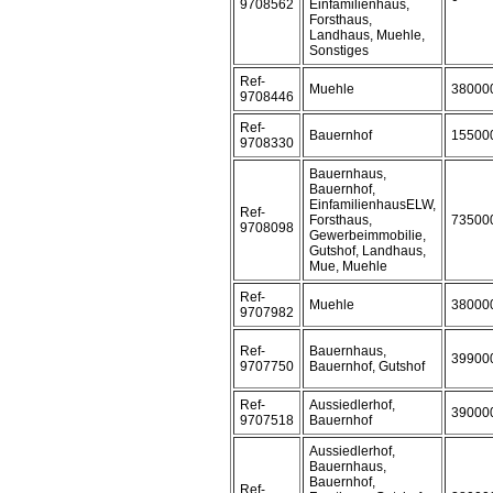
9708562
Einfamilienhaus,
Forsthaus,
Landhaus, Muehle,
Sonstiges
Ref-
Muehle
38000
9708446
Ref-
Bauernhof
15500
9708330
Bauernhaus,
Bauernhof,
EinfamilienhausELW,
Ref-
Forsthaus,
73500
9708098
Gewerbeimmobilie,
Gutshof, Landhaus,
Mue, Muehle
Ref-
Muehle
38000
9707982
Ref-
Bauernhaus,
39900
9707750
Bauernhof, Gutshof
Ref-
Aussiedlerhof,
39000
9707518
Bauernhof
Aussiedlerhof,
Bauernhaus,
Bauernhof,
Ref-