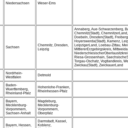
Niedersachsen
Weser-Ems
Annaberg, Aue-Schwarzenberg, B
Chemnitz(Stadt), ChemnitzerLand, 
Doebeln, Dresden(Stadt), Freiberg,
Hoyerswerda(Stadt), Kamenz, Leip
Chemnitz, Dresden,
LeipzigerLand, Loebau-Zittau, Mei
Sachsen
Leipzig
MittlererErzgebirgskreis, Mittweida
NiederschlesischerOberlausitzkrei
Riesa-Grossenhain, SaechsischeSc
Torgau-Oschatz, Vogtlandkreis, Wei
Zwickau(Stadt), ZwickauerLand
Nordrhein-
Detmold
Westfalen
Baden-
Hohenlohe-Franken,
Wuerttemberg,
Rheinhessen-Pfalz
Rheinland-Pfalz
Bayern,
Magdeburg,
Mecklenburg-
Mecklenburg-
Vorpommern,
Vorpommern,
Sachsen-Anhalt
Oberpfalz
Darmstadt, Kassel,
Bayern, Hessen,
Koblenz,