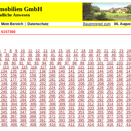
immobilien GmbH
ndliche Anwesen
|
Mein Bereich
|
Datenschutz
Bauernregel zum
06. Augus
- 6157360
6
7
8
9
10
11
12
13
14
15
16
17
18
19
20
21
22
23
2
4
35
36
37
38
39
40
41
42
43
44
45
46
47
48
49
50
5
1
62
63
64
65
66
67
68
69
70
71
72
73
74
75
76
77
7
8
89
90
91
92
93
94
95
96
97
98
99
100
101
102
103
10
2
113
114
115
116
117
118
119
120
121
122
123
124
125
12
134
135
136
137
138
139
140
141
142
143
144
145
146
14
155
156
157
158
159
160
161
162
163
164
165
166
167
16
176
177
178
179
180
181
182
183
184
185
186
187
188
18
198
199
200
201
202
203
204
205
206
207
208
209
210
21
219
220
221
222
223
224
225
226
227
228
229
230
231
23
240
241
242
243
244
245
246
247
248
249
250
251
252
25
261
262
263
264
265
266
267
268
269
270
271
272
273
27
282
283
284
285
286
287
288
289
290
291
292
293
294
29
303
304
305
306
307
308
309
310
311
312
313
314
315
31
324
325
326
327
328
329
330
331
332
333
334
335
336
33
345
346
347
348
349
350
351
352
353
354
355
356
357
35
366
367
368
369
370
371
372
373
374
375
376
377
378
37
387
388
389
390
391
392
393
394
395
396
397
398
399
40
405
406
407
408
409
410
411
412
413
414
415
416
417
41