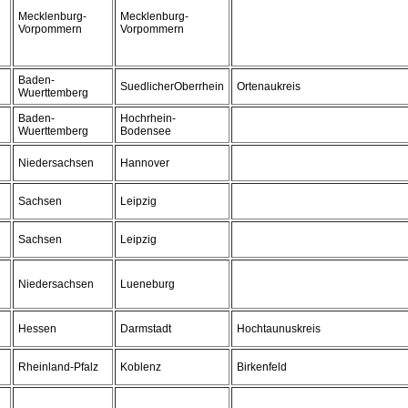
Mecklenburg-
Mecklenburg-
Vorpommern
Vorpommern
Baden-
SuedlicherOberrhein
Ortenaukreis
Wuerttemberg
Baden-
Hochrhein-
Wuerttemberg
Bodensee
Niedersachsen
Hannover
Sachsen
Leipzig
Sachsen
Leipzig
Niedersachsen
Lueneburg
Hessen
Darmstadt
Hochtaunuskreis
Rheinland-Pfalz
Koblenz
Birkenfeld