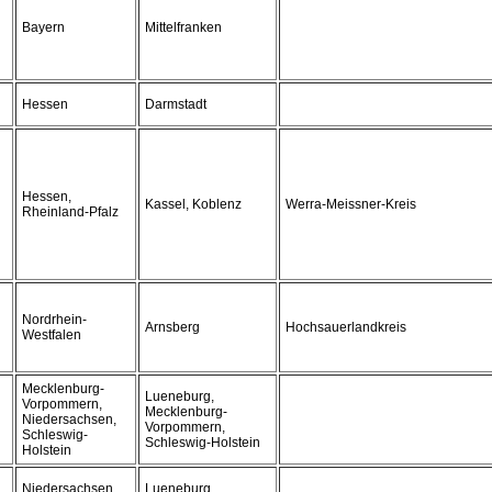
Bayern
Mittelfranken
Hessen
Darmstadt
Hessen,
Kassel, Koblenz
Werra-Meissner-Kreis
Rheinland-Pfalz
Nordrhein-
Arnsberg
Hochsauerlandkreis
Westfalen
Mecklenburg-
Lueneburg,
Vorpommern,
Mecklenburg-
Niedersachsen,
Vorpommern,
Schleswig-
Schleswig-Holstein
Holstein
Niedersachsen
Lueneburg