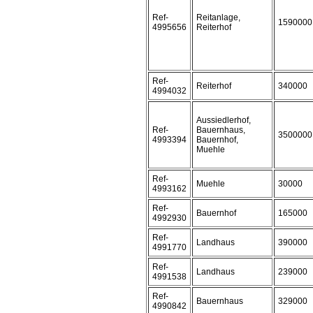
Ref-
Reitanlage,
1590000
4995656
Reiterhof
Ref-
Reiterhof
340000
4994032
Aussiedlerhof,
Ref-
Bauernhaus,
3500000
4993394
Bauernhof,
Muehle
Ref-
Muehle
30000
4993162
Ref-
Bauernhof
165000
4992930
Ref-
Landhaus
390000
4991770
Ref-
Landhaus
239000
4991538
Ref-
Bauernhaus
329000
4990842