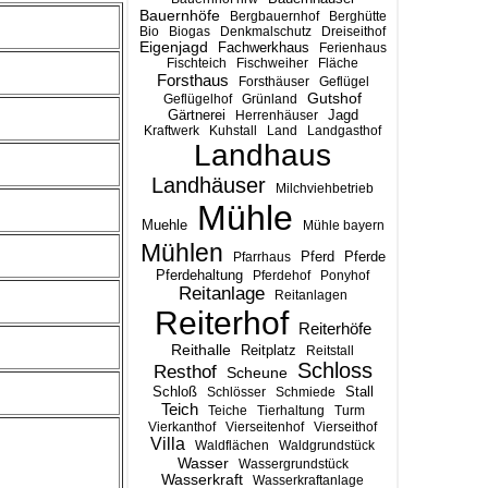
Bauernhöfe
Bergbauernhof
Berghütte
Bio
Biogas
Denkmalschutz
Dreiseithof
Eigenjagd
Fachwerkhaus
Ferienhaus
Fischteich
Fischweiher
Fläche
Forsthaus
Forsthäuser
Geflügel
Gutshof
Geflügelhof
Grünland
Gärtnerei
Jagd
Herrenhäuser
Kraftwerk
Kuhstall
Land
Landgasthof
Landhaus
Landhäuser
Milchviehbetrieb
Mühle
Muehle
Mühle bayern
Mühlen
Pferd
Pferde
Pfarrhaus
Pferdehaltung
Pferdehof
Ponyhof
Reitanlage
Reitanlagen
Reiterhof
Reiterhöfe
Reithalle
Reitplatz
Reitstall
Schloss
Resthof
Scheune
Stall
Schloß
Schlösser
Schmiede
Teich
Teiche
Tierhaltung
Turm
Vierkanthof
Vierseitenhof
Vierseithof
Villa
Waldflächen
Waldgrundstück
Wasser
Wassergrundstück
Wasserkraft
Wasserkraftanlage