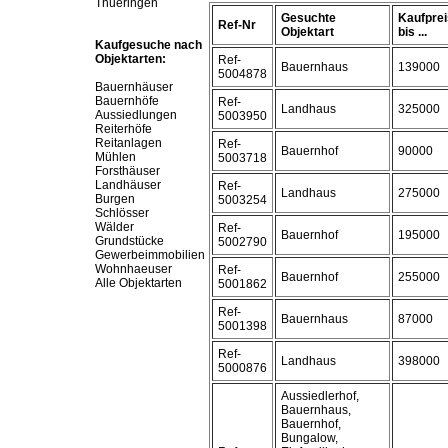
Thueringen
Gesuchte
Kaufprei
Ref-Nr
Objektart
bis ...
Kaufgesuche nach
Objektarten:
Ref-
Bauernhaus
139000
5004878
Bauernhäuser
Bauernhöfe
Ref-
Landhaus
325000
Aussiedlungen
5003950
Reiterhöfe
Reitanlagen
Ref-
Bauernhof
90000
Mühlen
5003718
Forsthäuser
Landhäuser
Ref-
Landhaus
275000
Burgen
5003254
Schlösser
Wälder
Ref-
Bauernhof
195000
Grundstücke
5002790
Gewerbeimmobilien
Wohnhaeuser
Ref-
Bauernhof
255000
Alle Objektarten
5001862
Ref-
Bauernhaus
87000
5001398
Ref-
Landhaus
398000
5000876
Aussiedlerhof,
Bauernhaus,
Bauernhof,
Bungalow,