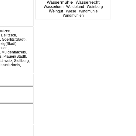
Wassermühle
Wasserrecht
Wasserturm
Weideland
Weinberg
Weingut
Wiese
Windmühle
Windmühlen
autzen,
Delitzsch,
 Goerlitz(Stadt),
zig(Stadt),
ssen,
, Muldentalkreis,
s, Plauen(Stadt),
hweiz, Stollberg,
sseritzkreis,