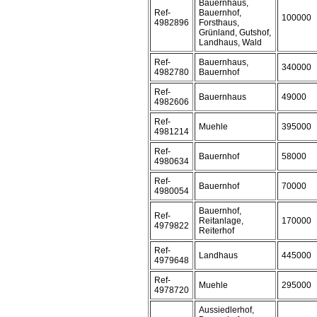
Bauernhaus,
Ref-
Bauernhof,
100000
4982896
Forsthaus,
Grünland, Gutshof,
Landhaus, Wald
Ref-
Bauernhaus,
340000
4982780
Bauernhof
Ref-
Bauernhaus
49000
4982606
Ref-
Muehle
395000
4981214
Ref-
Bauernhof
58000
4980634
Ref-
Bauernhof
70000
4980054
Bauernhof,
Ref-
Reitanlage,
170000
4979822
Reiterhof
Ref-
Landhaus
445000
4979648
Ref-
Muehle
295000
4978720
Aussiedlerhof,