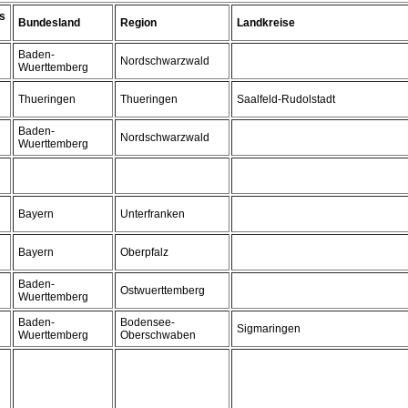
s
Bundesland
Region
Landkreise
Baden-
Nordschwarzwald
Wuerttemberg
Thueringen
Thueringen
Saalfeld-Rudolstadt
Baden-
Nordschwarzwald
Wuerttemberg
Bayern
Unterfranken
Bayern
Oberpfalz
Baden-
Ostwuerttemberg
Wuerttemberg
Baden-
Bodensee-
Sigmaringen
Wuerttemberg
Oberschwaben