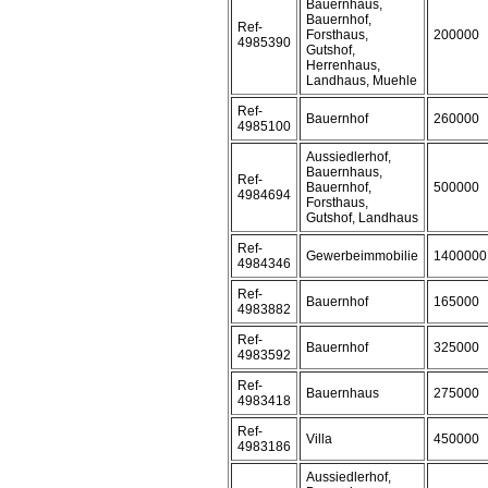
Bauernhaus,
Bauernhof,
Ref-
Forsthaus,
200000
4985390
Gutshof,
Herrenhaus,
Landhaus, Muehle
Ref-
Bauernhof
260000
4985100
Aussiedlerhof,
Bauernhaus,
Ref-
Bauernhof,
500000
4984694
Forsthaus,
Gutshof, Landhaus
Ref-
Gewerbeimmobilie
1400000
4984346
Ref-
Bauernhof
165000
4983882
Ref-
Bauernhof
325000
4983592
Ref-
Bauernhaus
275000
4983418
Ref-
Villa
450000
4983186
Aussiedlerhof,