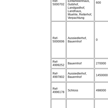
Ref-
Einfamilienhaus,
600
5000702
Gutshof,
Landgasthof,
Landhaus,
Muehle, Reiterhof,
Verpachtung
Ref-
Aussiedlerhof,
0
5000006
Bauernhof
Ref-
Bauernhof
270000
4999252
Ref-
Aussiedlerhof,
1450000
4997802
Bauernhof
Ref-
Schloss
498000
4996178