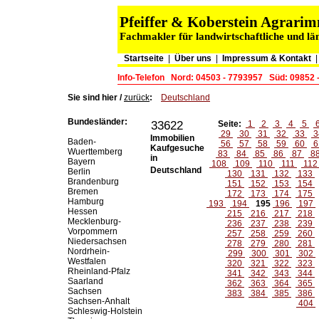
Pfeiffer & Koberstein Agrar
Fachmakler für landwirtschaftliche und lä
Startseite
|
Über uns
|
Impressum & Kontakt
Info-Telefon
Nord: 04503 - 7793957
Süd: 09852 
Sie sind hier /
zurück
:
Deutschland
Bundesländer:
33622
Seite:
1
2
3
4
5
29
30
31
32
33
3
Immobilien
Baden-
56
57
58
59
60
6
Kaufgesuche
Wuerttemberg
83
84
85
86
87
8
in
Bayern
108
109
110
111
11
Deutschland
Berlin
130
131
132
133
Brandenburg
151
152
153
154
Bremen
172
173
174
175
Hamburg
193
194
195
196
197
Hessen
215
216
217
218
Mecklenburg-
236
237
238
239
Vorpommern
257
258
259
260
Niedersachsen
278
279
280
281
Nordrhein-
299
300
301
302
Westfalen
320
321
322
323
Rheinland-Pfalz
341
342
343
344
Saarland
362
363
364
365
Sachsen
383
384
385
386
Sachsen-Anhalt
404
Schleswig-Holstein