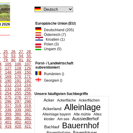
Europäische Union (EU)
t 2026
Deutschland (205)
Österreich (7)
Kroatien (1)
Polen (3)
Ungarn (5)
4
25
26
27
28
1
52
53
54
55
8
79
80
81
82
Forst- / Landwirtschaft
4
105
106
107
subventioniert
6
127
128
129
7
148
149
150
Rumänien ()
8
169
170
171
Georgien ()
9
190
191
192
1
212
213
214
2
233
234
235
3
254
255
256
Unsere häufigsten Suchbegriffe
4
275
276
277
Acker
Ackerfläche
Ackerflächen
5
296
297
298
Alleinlage
6
317
318
319
Ackerland
7
338
339
340
8
359
360
361
Alleinlage bayern
Alte mühle
Altes
9
380
381
382
Aussiedlerhof
kloster
Am see
0
401
402
403
Bauernhof
8
419
420
421
Bachlauf
Bauernhäuser
Bauernhof nrw