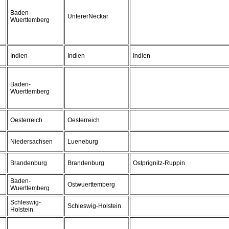
Baden-
UntererNeckar
Wuerttemberg
Indien
Indien
Indien
Baden-
Wuerttemberg
Oesterreich
Oesterreich
Niedersachsen
Lueneburg
Brandenburg
Brandenburg
Ostprignitz-Ruppin
Baden-
Ostwuerttemberg
Wuerttemberg
Schleswig-
Schleswig-Holstein
Holstein