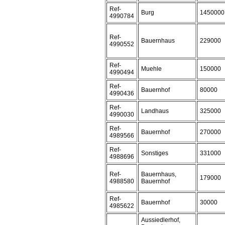
Ref-
Burg
1450000
4990784
Ref-
Bauernhaus
229000
4990552
Ref-
Muehle
150000
4990494
Ref-
Bauernhof
80000
4990436
Ref-
Landhaus
325000
4990030
Ref-
Bauernhof
270000
4989566
Ref-
Sonstiges
331000
4988696
Ref-
Bauernhaus,
179000
4988580
Bauernhof
Ref-
Bauernhof
30000
4985622
Aussiedlerhof,