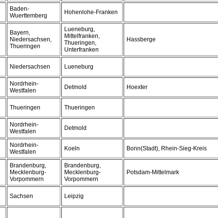
Baden-
Hohenlohe-Franken
Wuerttemberg
Lueneburg,
Bayern,
Mittelfranken,
Niedersachsen,
Hassberge
Thueringen,
Thueringen
Unterfranken
Niedersachsen
Lueneburg
Nordrhein-
Detmold
Hoexter
Westfalen
Thueringen
Thueringen
Nordrhein-
Detmold
Westfalen
Nordrhein-
Koeln
Bonn(Stadt), Rhein-Sieg-Kreis
Westfalen
Brandenburg,
Brandenburg,
Mecklenburg-
Mecklenburg-
Potsdam-Mittelmark
Vorpommern
Vorpommern
Sachsen
Leipzig