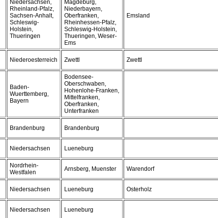
Niedersachsen,
Magdeburg,
Rheinland-Pfalz,
Niederbayern,
Sachsen-Anhalt,
Oberfranken,
Emsland
Schleswig-
Rheinhessen-Pfalz,
Holstein,
Schleswig-Holstein,
Thueringen
Thueringen, Weser-
Ems
Niederoesterreich
Zwettl
Zwettl
Bodensee-
Oberschwaben,
Baden-
Hohenlohe-Franken,
Wuerttemberg,
Mittelfranken,
Bayern
Oberfranken,
Unterfranken
Brandenburg
Brandenburg
Niedersachsen
Lueneburg
Nordrhein-
Arnsberg, Muenster
Warendorf
Westfalen
Niedersachsen
Lueneburg
Osterholz
Niedersachsen
Lueneburg