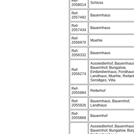
Ref-
Schloss
2058014
Ref-
Bauernhaus
2057492
Ref-
Bauernhaus
2057434
Ref-
Muehle
2056970
Ref-
Bauernhaus
2056332
Aussiedlerhof, Bauernhaus
Bauernhof, Bungalow,
Ref-
Einfamilienhaus, Forsthaus
2056274
Landhaus, Muehle, Reitan
Sonstiges, Villa
Ref-
Reiterhof
2055984
Ref-
Bauernhaus, Bauernhof,
2055926
Landhaus
Ref-
Bauernhof
2055868
Aussiedlerhof, Bauernhaus
Bauernhof, Bungalow, Bur