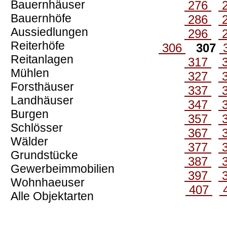
Bauernhäuser
276
Bauernhöfe
286
Aussiedlungen
296
Reiterhöfe
306
307
Reitanlagen
317
Mühlen
327
Forsthäuser
337
Landhäuser
347
Burgen
357
Schlösser
367
Wälder
377
Grundstücke
387
Gewerbeimmobilien
397
Wohnhaeuser
407
Alle Objektarten