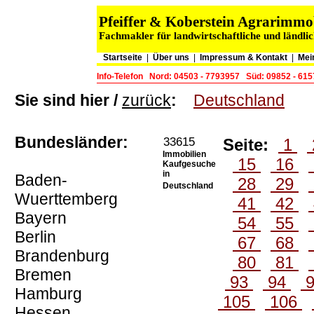
Pfeiffer & Koberstein Agrarimm
Fachmakler für landwirtschaftliche und ländli
Startseite
|
Über uns
|
Impressum & Kontakt
|
Mei
Info-Telefon
Nord: 04503 - 7793957
Süd: 09852 - 61
Sie sind hier /
zurück
:
Deutschland
Bundesländer:
33615
Seite:
1
Immobilien
15
16
Kaufgesuche
in
Baden-
28
29
Deutschland
Wuerttemberg
41
42
Bayern
54
55
Berlin
67
68
Brandenburg
80
81
Bremen
93
94
Hamburg
105
106
Hessen