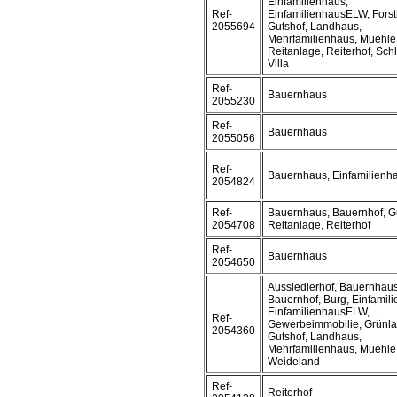
Einfamilienhaus,
Ref-
EinfamilienhausELW, Forst
2055694
Gutshof, Landhaus,
Mehrfamilienhaus, Muehle
Reitanlage, Reiterhof, Sch
Villa
Ref-
Bauernhaus
2055230
Ref-
Bauernhaus
2055056
Ref-
Bauernhaus, Einfamilienh
2054824
Ref-
Bauernhaus, Bauernhof, Gu
2054708
Reitanlage, Reiterhof
Ref-
Bauernhaus
2054650
Aussiedlerhof, Bauernhaus
Bauernhof, Burg, Einfamil
EinfamilienhausELW,
Ref-
Gewerbeimmobilie, Grünla
2054360
Gutshof, Landhaus,
Mehrfamilienhaus, Muehle
Weideland
Ref-
Reiterhof