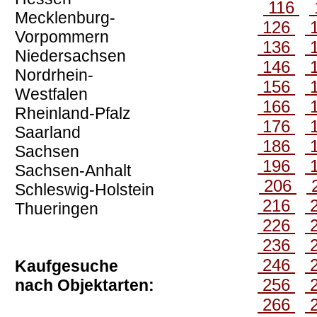
116
Mecklenburg-
126
Vorpommern
136
Niedersachsen
146
Nordrhein-
156
Westfalen
166
Rheinland-Pfalz
176
Saarland
186
Sachsen
196
Sachsen-Anhalt
206
Schleswig-Holstein
216
Thueringen
226
236
246
Kaufgesuche
256
nach Objektarten:
266