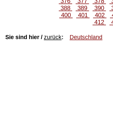
376
377
378
388
389
390
400
401
402
412
Sie sind hier /
zurück
:
Deutschland