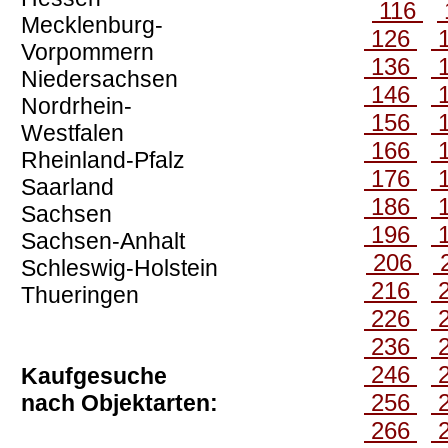
116
Mecklenburg-
126
Vorpommern
136
Niedersachsen
146
Nordrhein-
156
Westfalen
166
Rheinland-Pfalz
176
Saarland
186
Sachsen
196
Sachsen-Anhalt
206
Schleswig-Holstein
216
Thueringen
226
236
246
Kaufgesuche
256
nach Objektarten:
266