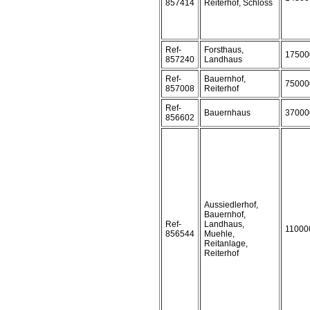
857414
Reiterhof, Schloss
Ref-
Forsthaus,
17500
857240
Landhaus
Ref-
Bauernhof,
75000
857008
Reiterhof
Ref-
Bauernhaus
37000
856602
Aussiedlerhof,
Bauernhof,
Ref-
Landhaus,
11000
856544
Muehle,
Reitanlage,
Reiterhof