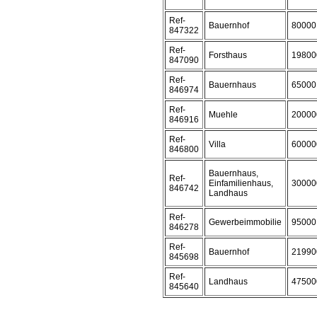
Ref-
Bauernhof
80000
847322
Ref-
Forsthaus
19800
847090
Ref-
Bauernhaus
65000
846974
Ref-
Muehle
20000
846916
Ref-
Villa
60000
846800
Bauernhaus,
Ref-
Einfamilienhaus,
30000
846742
Landhaus
Ref-
Gewerbeimmobilie
95000
846278
Ref-
Bauernhof
21990
845698
Ref-
Landhaus
47500
845640