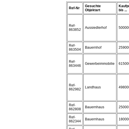
Gesuchte
Kaufp
Ref-Nr
Objektart
bis ...
Ref-
Aussiedlerhof
50000
863852
Ref-
Bauernhof
25900
863504
Ref-
Gewerbeimmobilie
61500
863446
Ref-
Landhaus
49800
862982
Ref-
Bauernhaus
25000
862808
Ref-
Bauernhaus
18000
862344