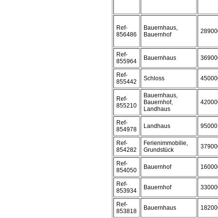
Ref-
Bauernhaus,
28900
856486
Bauernhof
Ref-
Bauernhaus
36900
855964
Ref-
Schloss
45000
855442
Bauernhaus,
Ref-
Bauernhof,
42000
855210
Landhaus
Ref-
Landhaus
95000
854978
Ref-
Ferienimmobilie,
37900
854282
Grundstück
Ref-
Bauernhof
16000
854050
Ref-
Bauernhof
33000
853934
Ref-
Bauernhaus
18200
853818