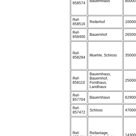
Bauernhaus
80000
858574
Ref-
Reiterhof
10000
858516
Ref-
Bauernhof
26500
858400
Ref-
Muehle, Schloss
35000
858284
Bauernhaus,
Ref-
Bauernhof,
25000
858110
Forsthaus,
Landhaus
Ref-
Bauernhaus
62900
857704
Ref-
Schloss
47000
857472
Ref-
Reitanlage,
14300