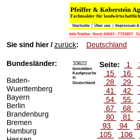
Pfeiffer & Koberstein 
Fachmakler für landwirtschaftlic
Startseite
|
Über uns
|
Impressum & 
Info-Telefon
Nord: 04503 - 7793957
Sü
Sie sind hier /
zurück
:
Deutschland
Bundesländer:
33622
Seite:
1
Immobilien
15
16
Kaufgesuche
in
Baden-
28
29
Deutschland
Wuerttemberg
41
42
Bayern
54
55
Berlin
67
68
Brandenburg
80
81
Bremen
93
94
Hamburg
105
106
Hessen