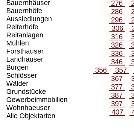
Bauernhäuser
276
Bauernhöfe
286
Aussiedlungen
296
Reiterhöfe
306
Reitanlagen
316
Mühlen
326
Forsthäuser
336
Landhäuser
346
Burgen
356
357
Schlösser
367
Wälder
377
Grundstücke
387
Gewerbeimmobilien
397
Wohnhaeuser
407
Alle Objektarten