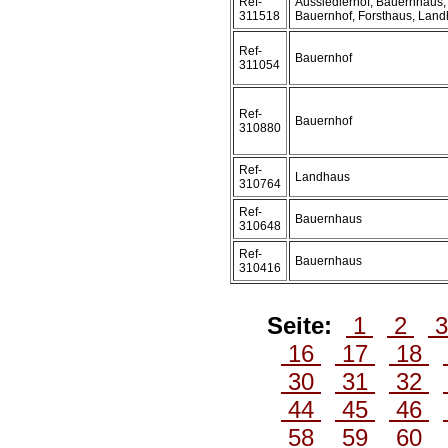
Ref-
Aussiedlerhof, Bauernhaus,
311518
Bauernhof, Forsthaus, Lan
Ref-
Bauernhof
311054
Ref-
Bauernhof
310880
Ref-
Landhaus
310764
Ref-
Bauernhaus
310648
Ref-
Bauernhaus
310416
Seite:
1
2
16
17
18
30
31
32
44
45
46
58
59
60