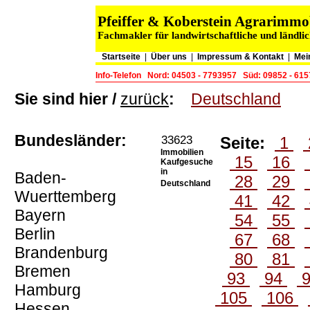
Pfeiffer & Koberstein Agrarimm
Fachmakler für landwirtschaftliche und ländli
Startseite
|
Über uns
|
Impressum & Kontakt
|
Mei
Info-Telefon
Nord: 04503 - 7793957
Süd: 09852 - 61
Sie sind hier /
zurück
:
Deutschland
Bundesländer:
33623
Seite:
1
Immobilien
15
16
Kaufgesuche
in
Baden-
28
29
Deutschland
Wuerttemberg
41
42
Bayern
54
55
Berlin
67
68
Brandenburg
80
81
Bremen
93
94
Hamburg
105
106
Hessen