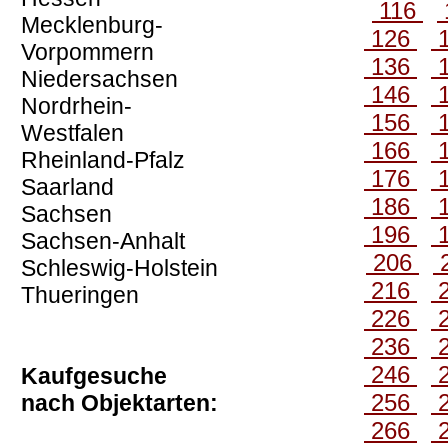
116
Mecklenburg-
126
Vorpommern
136
Niedersachsen
146
Nordrhein-
156
Westfalen
166
Rheinland-Pfalz
176
Saarland
186
Sachsen
196
Sachsen-Anhalt
206
Schleswig-Holstein
216
Thueringen
226
236
246
Kaufgesuche
256
nach Objektarten:
266