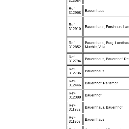
313084
Ref-
Bauernhaus
312968
Ref-
Bauernhaus, Forsthaus, La
312910
Ref-
Bauernhaus, Burg, Landhau
312852
Muehle, Villa
Ref-
Bauernhaus, Bauernhof, Rei
312794
Ref-
Bauernhaus
312736
Ref-
Bauernhof, Reiterhof
312446
Ref-
Bauernhof
312388
Ref-
Bauernhaus, Bauernhof
311982
Ref-
Bauernhaus
311808