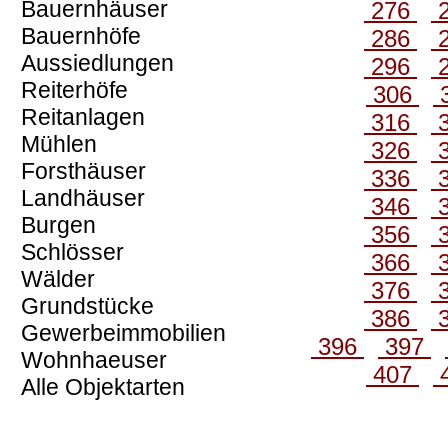
Bauernhäuser
276
Bauernhöfe
286
Aussiedlungen
296
Reiterhöfe
306
Reitanlagen
316
Mühlen
326
Forsthäuser
336
Landhäuser
346
Burgen
356
Schlösser
366
Wälder
376
Grundstücke
386
Gewerbeimmobilien
396
397
Wohnhaeuser
407
Alle Objektarten