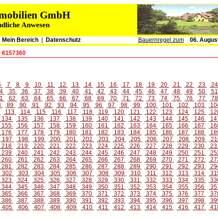
immobilien GmbH
ndliche Anwesen
|
Mein Bereich
|
Datenschutz
Bauernregel zum
06. Augus
- 6157360
6
7
8
9
10
11
12
13
14
15
16
17
18
19
20
21
22
23
2
4
35
36
37
38
39
40
41
42
43
44
45
46
47
48
49
50
5
1
62
63
64
65
66
67
68
69
70
71
72
73
74
75
76
77
7
8
89
90
91
92
93
94
95
96
97
98
99
100
101
102
103
10
2
113
114
115
116
117
118
119
120
121
122
123
124
125
12
134
135
136
137
138
139
140
141
142
143
144
145
146
14
155
156
157
158
159
160
161
162
163
164
165
166
167
16
176
177
178
179
180
181
182
183
184
185
186
187
188
18
197
198
199
200
201
202
203
204
205
206
207
208
209
21
218
219
220
221
222
223
224
225
226
227
228
229
230
23
239
240
241
242
243
244
245
246
247
248
249
250
251
25
260
261
262
263
264
265
266
267
268
269
270
271
272
27
281
282
283
284
285
286
287
288
289
290
291
292
293
29
302
303
304
305
306
307
308
309
310
311
312
313
314
31
323
324
325
326
327
328
329
330
331
332
333
334
335
33
344
345
346
347
348
349
350
351
352
353
354
355
356
35
365
366
367
368
369
370
371
372
373
374
375
376
377
37
386
387
388
389
390
391
392
393
394
395
396
397
398
39
405
406
407
408
409
410
411
412
413
414
415
416
417
41