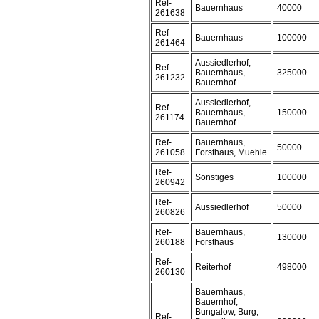
Ref-
Bauernhaus
40000
261638
Ref-
Bauernhaus
100000
261464
Aussiedlerhof,
Ref-
Bauernhaus,
325000
261232
Bauernhof
Aussiedlerhof,
Ref-
Bauernhaus,
150000
261174
Bauernhof
Ref-
Bauernhaus,
50000
261058
Forsthaus, Muehle
Ref-
Sonstiges
100000
260942
Ref-
Aussiedlerhof
50000
260826
Ref-
Bauernhaus,
130000
260188
Forsthaus
Ref-
Reiterhof
498000
260130
Bauernhaus,
Bauernhof,
Bungalow, Burg,
Ref-