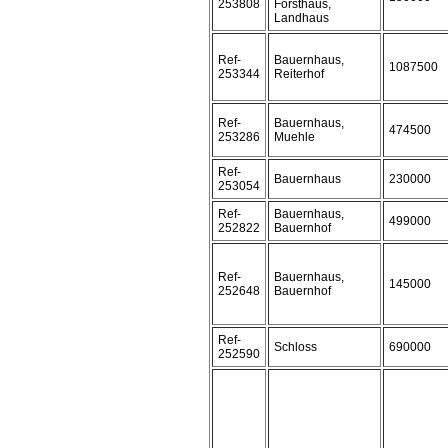
253808
Forsthaus,
Landhaus
Ref-
Bauernhaus,
1087500
253344
Reiterhof
Ref-
Bauernhaus,
474500
253286
Muehle
Ref-
Bauernhaus
230000
253054
Ref-
Bauernhaus,
499000
252822
Bauernhof
Ref-
Bauernhaus,
145000
252648
Bauernhof
Ref-
Schloss
690000
252590