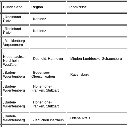
Bundesland
Region
Landkreise
, Rheinland-
, Koblenz
Pfalz
, Rheinland-
, Koblenz
Pfalz
, Mecklenburg-
Vorpommern
,
Niedersachsen,
, Detmold, Hannover
, Minden-Luebbecke, Schaumburg
Nordrhein-
Westfalen
, Baden-
, Bodensee-
, Ravensburg
Wuerttemberg
Oberschwaben
, Baden-
, Hohenlohe-
Wuerttemberg
Franken, Stuttgart
, Baden-
, Hohenlohe-
Wuerttemberg
Franken, Stuttgart
, Baden-
,
, Ortenaukreis
Wuerttemberg
SuedlicherOberrhein