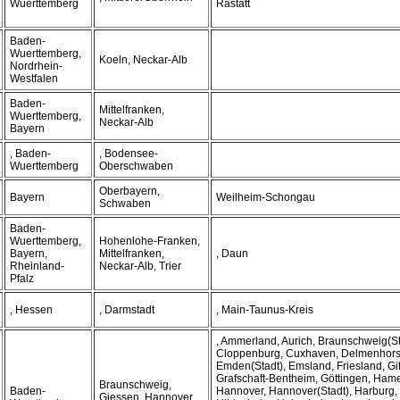
Wuerttemberg
Rastatt
Baden-
Wuerttemberg,
Koeln, Neckar-Alb
Nordrhein-
Westfalen
Baden-
Mittelfranken,
Wuerttemberg,
Neckar-Alb
Bayern
, Baden-
, Bodensee-
Wuerttemberg
Oberschwaben
Oberbayern,
Bayern
Weilheim-Schongau
Schwaben
Baden-
Wuerttemberg,
Hohenlohe-Franken,
Bayern,
Mittelfranken,
, Daun
Rheinland-
Neckar-Alb, Trier
Pfalz
, Hessen
, Darmstadt
, Main-Taunus-Kreis
, Ammerland, Aurich, Braunschweig(Sta
Cloppenburg, Cuxhaven, Delmenhorst(
Emden(Stadt), Emsland, Friesland, Gif
Grafschaft-Bentheim, Göttingen, Ham
Braunschweig,
Baden-
Hannover, Hannover(Stadt), Harburg,
Giessen, Hannover,