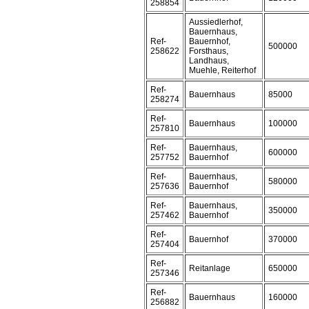
258854
Aussiedlerhof,
Bauernhaus,
Ref-
Bauernhof,
500000
258622
Forsthaus,
Landhaus,
Muehle, Reiterhof
Ref-
Bauernhaus
85000
258274
Ref-
Bauernhaus
100000
257810
Ref-
Bauernhaus,
600000
257752
Bauernhof
Ref-
Bauernhaus,
580000
257636
Bauernhof
Ref-
Bauernhaus,
350000
257462
Bauernhof
Ref-
Bauernhof
370000
257404
Ref-
Reitanlage
650000
257346
Ref-
Bauernhaus
160000
256882