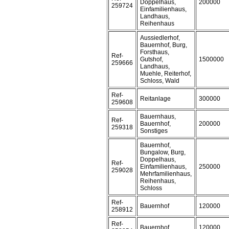
Doppelhaus,
200000
259724
Einfamilienhaus,
Landhaus,
Reihenhaus
Aussiedlerhof,
Bauernhof, Burg,
Forsthaus,
Ref-
Gutshof,
1500000
259666
Landhaus,
Muehle, Reiterhof,
Schloss, Wald
Ref-
Reitanlage
300000
259608
Bauernhaus,
Ref-
Bauernhof,
200000
259318
Sonstiges
Bauernhof,
Bungalow, Burg,
Doppelhaus,
Ref-
Einfamilienhaus,
250000
259028
Mehrfamilienhaus,
Reihenhaus,
Schloss
Ref-
Bauernhof
120000
258912
Ref-
Bauernhof
120000