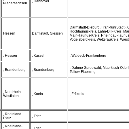
, Hannover
Niedersachsen
Darmstadt-Dieburg, Frankfurt(Stadt),
Hochtaunuskreis, Lahn-Dill-Kreis, Mai
Hessen
Darmstadt, Giessen
Main-Taunus-Kreis, Rheingau-Taunus
Vogelsbergkreis, Wetteraukreis, Wies
, Hessen
, Kassel
, Waldeck-Frankenberg
, Dahme-Spreewald, Maerkisch-Oderl
, Brandenburg
, Brandenburg
Teltow-Flaeming
, Nordrhein-
, Koeln
, Erftkreis
Westfalen
, Rheinland-
, Trier
Pfalz
, Rheinland-
, Trier