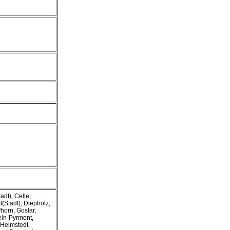
dt), Celle,
Stadt), Diepholz,
horn, Goslar,
eln-Pyrmont,
 Helmstedt,