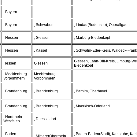
, Bayern
, Bayern
, Schwaben
, Lindau(Bodensee), Oberallgaeu
, Hessen
, Giessen
, Marburg-Biedenkopf
, Hessen
, Kassel
, Schwalm-Eder-Kreis, Waldeck-Fran
Giessen, Lahn-Dill-Kreis, Limburg-We
Hessen
Giessen
Biedenkopf
, Mecklenburg-
Mecklenburg-
Vorpommern
Vorpommern
, Brandenburg
, Brandenburg
, Barnim, Oberhavel
, Brandenburg
, Brandenburg
, Maerkisch-Oderland
, Nordrhein-
, Duesseldorf
Westfalen
, Baden-
, Baden-Baden(Stadt), Karlsruhe, Karl
, MittlererOberrhein