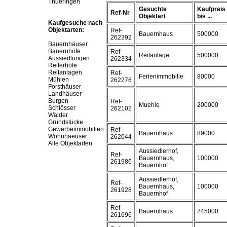
Thueringen
Gesuchte
Kaufpreis
Ref-Nr
Objektart
bis ...
Kaufgesuche nach
Objektarten:
Ref-
Bauernhaus
500000
262392
Bauernhäuser
Bauernhöfe
Ref-
Reitanlage
500000
Aussiedlungen
262334
Reiterhöfe
Reitanlagen
Ref-
Ferienimmobilie
80000
Mühlen
262276
Forsthäuser
Landhäuser
Burgen
Ref-
Muehle
200000
Schlösser
262102
Wälder
Grundstücke
Gewerbeimmobilien
Ref-
Bauernhaus
89000
Wohnhaeuser
262044
Alle Objektarten
Aussiedlerhof,
Ref-
Bauernhaus,
100000
261986
Bauernhof
Aussiedlerhof,
Ref-
Bauernhaus,
100000
261928
Bauernhof
Ref-
Bauernhaus
245000
261696