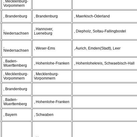
, Mecklenburg-
Vorpommern
, Brandenburg
, Brandenburg
, Maerkisch-Oderland
,
, Hannover,
, Diepholz, Soltau-Fallingbostel
Niedersachsen
Lueneburg
,
, Weser-Ems
, Aurich, Emden(Stadt), Leer
Niedersachsen
, Baden-
, Hohenlohe-Franken
, Hohenlohekreis, Schwaebisch-Hall
Wuerttemberg
, Mecklenburg-
, Mecklenburg-
Vorpommern
Vorpommern
, Brandenburg
, Baden-
, Hohenlohe-Franken
Wuerttemberg
, Bayern
, Schwaben
,