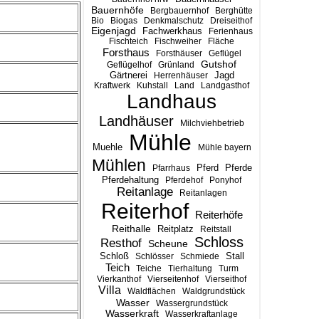
Bauernhöfe
Bergbauernhof
Berghütte
Bio
Biogas
Denkmalschutz
Dreiseithof
Eigenjagd
Fachwerkhaus
Ferienhaus
Fischteich
Fischweiher
Fläche
Forsthaus
Forsthäuser
Geflügel
Gutshof
Geflügelhof
Grünland
Gärtnerei
Jagd
Herrenhäuser
Kraftwerk
Kuhstall
Land
Landgasthof
Landhaus
Landhäuser
Milchviehbetrieb
Mühle
Muehle
Mühle bayern
Mühlen
Pferd
Pferde
Pfarrhaus
Pferdehaltung
Pferdehof
Ponyhof
Reitanlage
Reitanlagen
Reiterhof
Reiterhöfe
Reithalle
Reitplatz
Reitstall
Schloss
Resthof
Scheune
Stall
Schloß
Schlösser
Schmiede
Teich
Teiche
Tierhaltung
Turm
Vierkanthof
Vierseitenhof
Vierseithof
Villa
Waldflächen
Waldgrundstück
Wasser
Wassergrundstück
Wasserkraft
Wasserkraftanlage