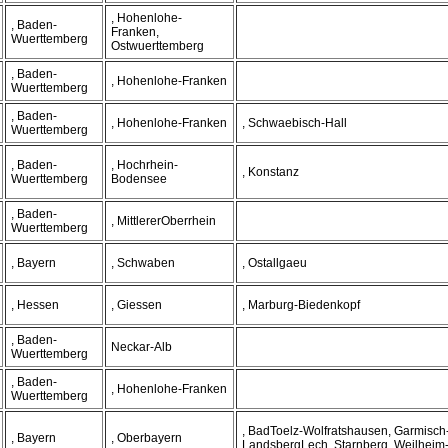
, Hohenlohe-
, Baden-
Franken,
Wuerttemberg
Ostwuerttemberg
, Baden-
, Hohenlohe-Franken
Wuerttemberg
, Baden-
, Hohenlohe-Franken
, Schwaebisch-Hall
Wuerttemberg
, Baden-
, Hochrhein-
, Konstanz
Wuerttemberg
Bodensee
, Baden-
, MittlererOberrhein
Wuerttemberg
, Bayern
, Schwaben
, Ostallgaeu
, Hessen
, Giessen
, Marburg-Biedenkopf
, Baden-
Neckar-Alb
Wuerttemberg
, Baden-
, Hohenlohe-Franken
Wuerttemberg
, BadToelz-Wolfratshausen, Garmisch
, Bayern
, Oberbayern
LandsbergLech, Starnberg, Weilhei