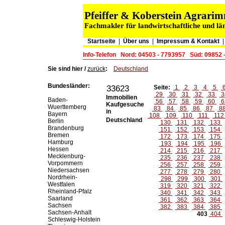
Pfeiffer & Koberstein Agrar
Fachmakler für landwirtschaftliche und lä
Startseite
|
Über uns
|
Impressum & Kontakt
Info-Telefon
Nord: 04503 - 7793957
Süd: 09852 
Sie sind hier /
zurück
:
Deutschland
Bundesländer:
33623
Seite:
1
2
3
4
5
29
30
31
32
33
3
Immobilien
Baden-
56
57
58
59
60
6
Kaufgesuche
Wuerttemberg
83
84
85
86
87
8
in
Bayern
108
109
110
111
11
Deutschland
Berlin
130
131
132
133
Brandenburg
151
152
153
154
Bremen
172
173
174
175
Hamburg
193
194
195
196
Hessen
214
215
216
217
Mecklenburg-
235
236
237
238
Vorpommern
256
257
258
259
Niedersachsen
277
278
279
280
Nordrhein-
298
299
300
301
Westfalen
319
320
321
322
Rheinland-Pfalz
340
341
342
343
Saarland
361
362
363
364
Sachsen
382
383
384
385
Sachsen-Anhalt
403
404
Schleswig-Holstein