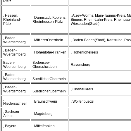
Pfalz
, Hessen,
, Alzey-Worms, Main-Taunus-Kreis, Ma
, Darmstadt, Koblenz,
Rheinland-
Bingen, Rhein-Lahn-Kreis, Rheingau-
Rheinhessen-Pfalz
Pfalz
Wiesbaden(Stadt)
, Baden-
, MittlererOberrhein
, Baden-Baden(Stadt), Karlsruhe, Rast
Wuerttemberg
, Baden-
, Hohenlohe-Franken
, Hohenlohekreis
Wuerttemberg
Baden-
Bodensee-
Ravensburg
Wuerttemberg
Oberschwaben
, Baden-
,
Wuerttemberg
SuedlicherOberrhein
, Baden-
,
, Ortenaukreis
Wuerttemberg
SuedlicherOberrhein
,
, Braunschweig
, Wolfenbuettel
Niedersachsen
, Sachsen-
, Magdeburg
Anhalt
, Bayern
, Mittelfranken