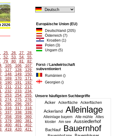
Europäische Union (EU)
t 2026
Deutschland (205)
Österreich (7)
Kroatien (1)
Polen (3)
Ungarn (5)
4
25
26
27
28
1
52
53
54
55
8
79
80
81
82
Forst- / Landwirtschaft
4
105
106
107
subventioniert
6
127
128
129
7
148
149
150
Rumänien ()
8
169
170
171
Georgien ()
9
190
191
192
0
211
212
213
1
232
233
234
2
253
254
255
Unsere häufigsten Suchbegriffe
3
274
275
276
Acker
Ackerfläche
Ackerflächen
4
295
296
297
Alleinlage
5
316
317
318
Ackerland
6
337
338
339
7
358
359
360
Alleinlage bayern
Alte mühle
Altes
8
379
380
381
Aussiedlerhof
kloster
Am see
9
400
401
402
Bauernhof
8
419
420
421
Bachlauf
Bauernhäuser
Bauernhof nrw