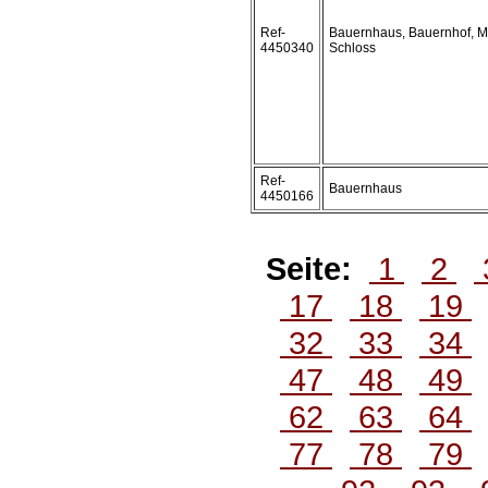
Ref-
Bauernhaus, Bauernhof, M
4450340
Schloss
Ref-
Bauernhaus
4450166
Seite:
1
2
17
18
19
32
33
34
47
48
49
62
63
64
77
78
79