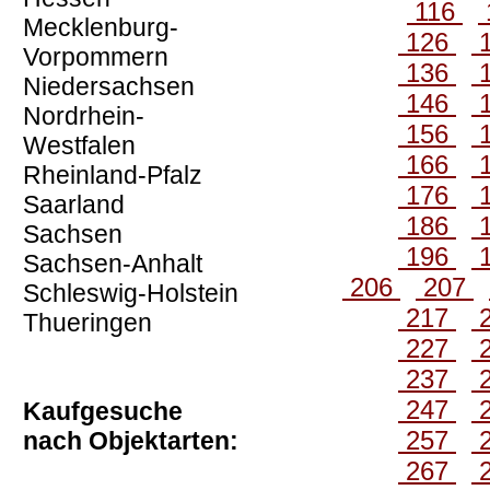
116
Mecklenburg-
126
Vorpommern
136
Niedersachsen
146
Nordrhein-
156
Westfalen
166
Rheinland-Pfalz
176
Saarland
186
Sachsen
196
Sachsen-Anhalt
206
207
Schleswig-Holstein
217
Thueringen
227
237
247
Kaufgesuche
257
nach Objektarten:
267