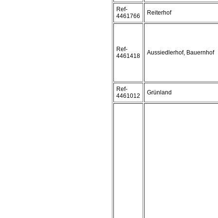
Ref-
Reiterhof
4461766
Ref-
Aussiedlerhof, Bauernhof
4461418
Ref-
Grünland
4461012