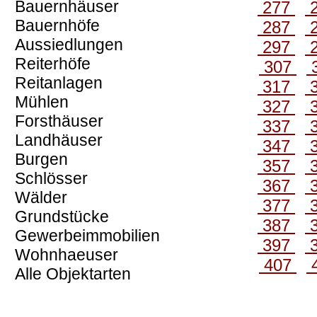
Bauernhäuser
277
Bauernhöfe
287
Aussiedlungen
297
Reiterhöfe
307
Reitanlagen
317
Mühlen
327
Forsthäuser
337
Landhäuser
347
Burgen
357
Schlösser
367
Wälder
377
Grundstücke
387
Gewerbeimmobilien
397
Wohnhaeuser
407
Alle Objektarten