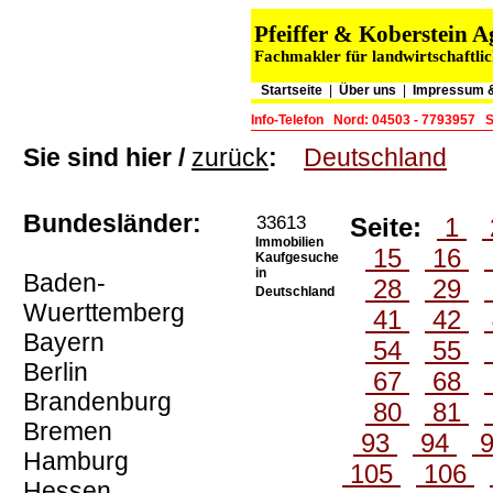
Pfeiffer & Koberstein
Fachmakler für landwirtschaftli
Startseite
|
Über uns
|
Impressum &
Info-Telefon
Nord: 04503 - 7793957
S
Sie sind hier /
zurück
:
Deutschland
Bundesländer:
33613
Seite:
1
Immobilien
15
16
Kaufgesuche
in
Baden-
28
29
Deutschland
Wuerttemberg
41
42
Bayern
54
55
Berlin
67
68
Brandenburg
80
81
Bremen
93
94
Hamburg
105
106
Hessen