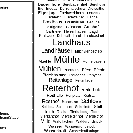
Bauernhöfe
Bergbauernhof
Berghütte
reise
Bio
Biogas
Denkmalschutz
Dreiseithof
Eigenjagd
Fachwerkhaus
Ferienhaus
Fischteich
Fischweiher
Fläche
Forsthaus
Forsthäuser
Geflügel
Gutshof
Geflügelhof
Grünland
Gärtnerei
Jagd
Herrenhäuser
Kraftwerk
Kuhstall
Land
Landgasthof
Landhaus
Landhäuser
Milchviehbetrieb
Mühle
Muehle
Mühle bayern
Mühlen
Pferd
Pferde
Pfarrhaus
Pferdehaltung
Pferdehof
Ponyhof
Reitanlage
Reitanlagen
Reiterhof
Reiterhöfe
Reithalle
Reitplatz
Reitstall
Schloss
Resthof
Scheune
Stall
Schloß
Schlösser
Schmiede
Teich
Teiche
Tierhaltung
Turm
heim,
Vierkanthof
Vierseitenhof
Vierseithof
heim(Stadt)
Villa
Waldflächen
Waldgrundstück
Wasser
Wassergrundstück
bach
Wasserkraft
Wasserkraftanlage