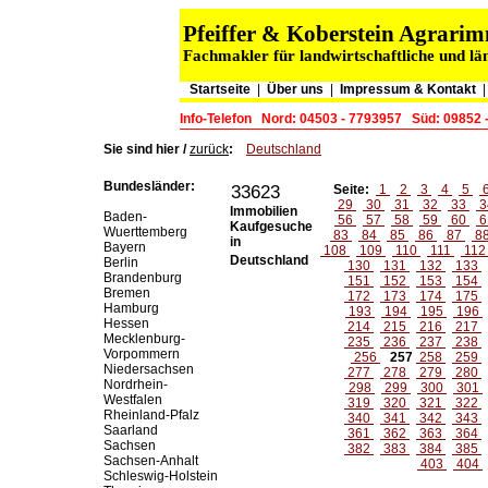
Pfeiffer & Koberstein Agrar
Fachmakler für landwirtschaftliche und lä
Startseite
|
Über uns
|
Impressum & Kontakt
Info-Telefon
Nord: 04503 - 7793957
Süd: 09852 
Sie sind hier /
zurück
:
Deutschland
Bundesländer:
33623
Seite:
1
2
3
4
5
29
30
31
32
33
3
Immobilien
Baden-
56
57
58
59
60
6
Kaufgesuche
Wuerttemberg
83
84
85
86
87
8
in
Bayern
108
109
110
111
11
Deutschland
Berlin
130
131
132
133
Brandenburg
151
152
153
154
Bremen
172
173
174
175
Hamburg
193
194
195
196
Hessen
214
215
216
217
Mecklenburg-
235
236
237
238
Vorpommern
256
257
258
259
Niedersachsen
277
278
279
280
Nordrhein-
298
299
300
301
Westfalen
319
320
321
322
Rheinland-Pfalz
340
341
342
343
Saarland
361
362
363
364
Sachsen
382
383
384
385
Sachsen-Anhalt
403
404
Schleswig-Holstein