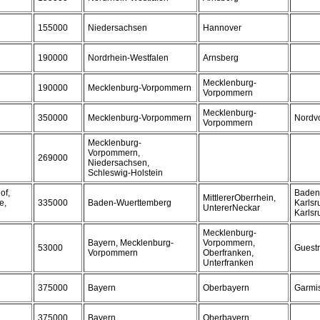
155000
Niedersachsen
Hannover
190000
Nordrhein-Westfalen
Arnsberg
Mecklenburg-
190000
Mecklenburg-Vorpommern
Vorpommern
Mecklenburg-
350000
Mecklenburg-Vorpommern
Nordv
Vorpommern
Mecklenburg-
Vorpommern,
269000
Niedersachsen,
Schleswig-Holstein
of,
Baden
MittlererOberrhein,
e,
335000
Baden-Wuerttemberg
Karlsr
UntererNeckar
Karlsr
Mecklenburg-
Bayern, Mecklenburg-
Vorpommern,
53000
Guest
Vorpommern
Oberfranken,
Unterfranken
375000
Bayern
Oberbayern
Garmis
375000
Bayern
Oberbayern