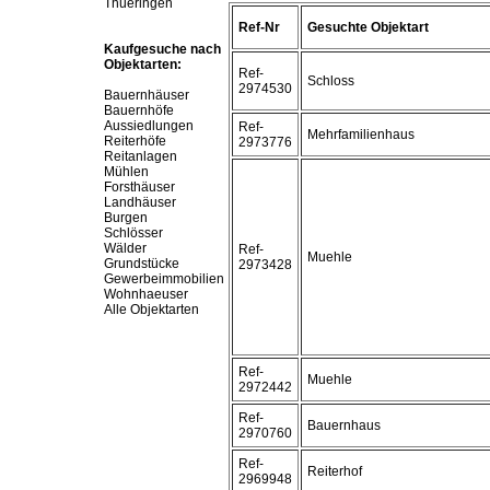
Thueringen
Ref-Nr
Gesuchte Objektart
Kaufgesuche nach
Objektarten:
Ref-
Schloss
2974530
Bauernhäuser
Bauernhöfe
Aussiedlungen
Ref-
Mehrfamilienhaus
Reiterhöfe
2973776
Reitanlagen
Mühlen
Forsthäuser
Landhäuser
Burgen
Schlösser
Wälder
Ref-
Muehle
Grundstücke
2973428
Gewerbeimmobilien
Wohnhaeuser
Alle Objektarten
Ref-
Muehle
2972442
Ref-
Bauernhaus
2970760
Ref-
Reiterhof
2969948