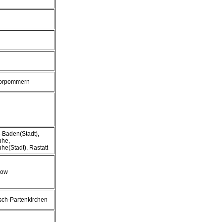
orpommern
-Baden(Stadt),
uhe,
uhe(Stadt), Rastatt
row
ch-Partenkirchen