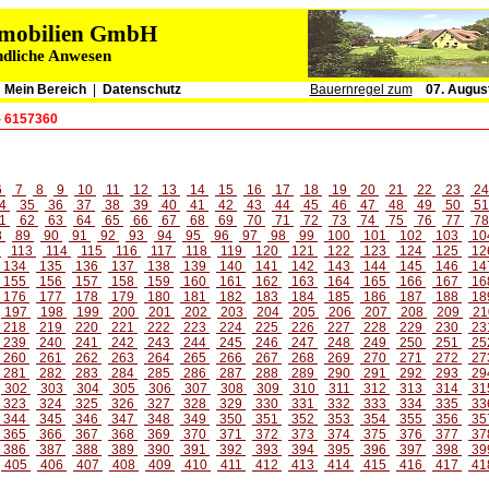
immobilien GmbH
ndliche Anwesen
|
Mein Bereich
|
Datenschutz
Bauernregel zum
07. Augus
- 6157360
6
7
8
9
10
11
12
13
14
15
16
17
18
19
20
21
22
23
2
4
35
36
37
38
39
40
41
42
43
44
45
46
47
48
49
50
5
1
62
63
64
65
66
67
68
69
70
71
72
73
74
75
76
77
7
8
89
90
91
92
93
94
95
96
97
98
99
100
101
102
103
10
2
113
114
115
116
117
118
119
120
121
122
123
124
125
12
134
135
136
137
138
139
140
141
142
143
144
145
146
14
155
156
157
158
159
160
161
162
163
164
165
166
167
16
176
177
178
179
180
181
182
183
184
185
186
187
188
18
197
198
199
200
201
202
203
204
205
206
207
208
209
21
218
219
220
221
222
223
224
225
226
227
228
229
230
23
239
240
241
242
243
244
245
246
247
248
249
250
251
25
260
261
262
263
264
265
266
267
268
269
270
271
272
27
281
282
283
284
285
286
287
288
289
290
291
292
293
29
302
303
304
305
306
307
308
309
310
311
312
313
314
31
323
324
325
326
327
328
329
330
331
332
333
334
335
33
344
345
346
347
348
349
350
351
352
353
354
355
356
35
365
366
367
368
369
370
371
372
373
374
375
376
377
37
386
387
388
389
390
391
392
393
394
395
396
397
398
39
405
406
407
408
409
410
411
412
413
414
415
416
417
41