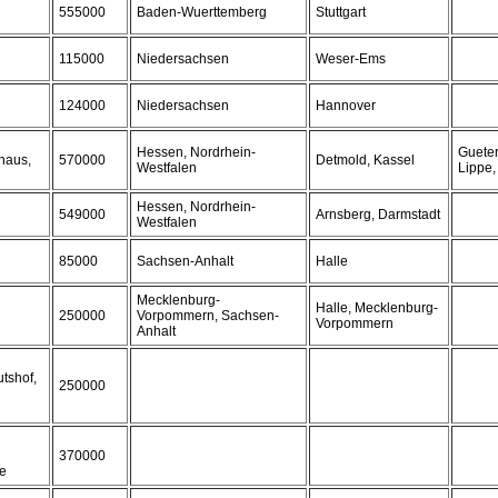
555000
Baden-Wuerttemberg
Stuttgart
115000
Niedersachsen
Weser-Ems
124000
Niedersachsen
Hannover
Hessen, Nordrhein-
Gueter
haus,
570000
Detmold, Kassel
Westfalen
Lippe,
Hessen, Nordrhein-
549000
Arnsberg, Darmstadt
Westfalen
85000
Sachsen-Anhalt
Halle
Mecklenburg-
Halle, Mecklenburg-
250000
Vorpommern, Sachsen-
Vorpommern
Anhalt
tshof,
250000
370000
e