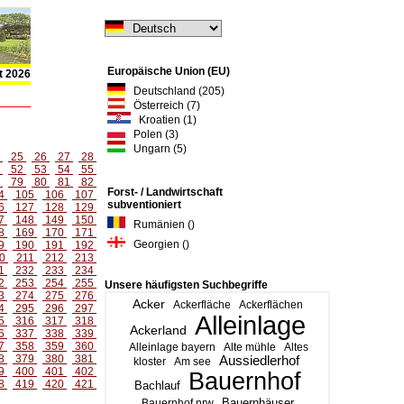
Europäische Union (EU)
t 2026
Deutschland (205)
Österreich (7)
Kroatien (1)
Polen (3)
Ungarn (5)
4
25
26
27
28
1
52
53
54
55
8
79
80
81
82
Forst- / Landwirtschaft
4
105
106
107
subventioniert
6
127
128
129
7
148
149
150
Rumänien ()
8
169
170
171
Georgien ()
9
190
191
192
0
211
212
213
1
232
233
234
2
253
254
255
Unsere häufigsten Suchbegriffe
3
274
275
276
Acker
Ackerfläche
Ackerflächen
4
295
296
297
Alleinlage
5
316
317
318
Ackerland
6
337
338
339
7
358
359
360
Alleinlage bayern
Alte mühle
Altes
8
379
380
381
Aussiedlerhof
kloster
Am see
9
400
401
402
Bauernhof
8
419
420
421
Bachlauf
Bauernhäuser
Bauernhof nrw