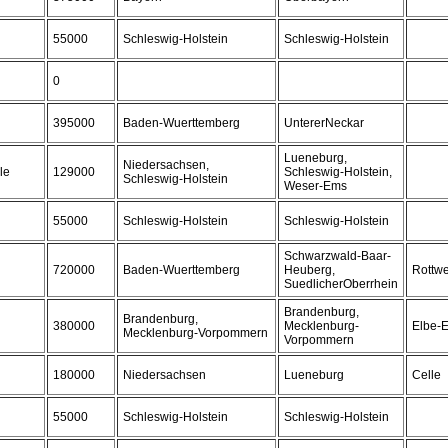
55000
Schleswig-Holstein
Schleswig-Holstein
0
395000
Baden-Wuerttemberg
UntererNeckar
Lueneburg,
Niedersachsen,
le
129000
Schleswig-Holstein,
Schleswig-Holstein
Weser-Ems
55000
Schleswig-Holstein
Schleswig-Holstein
Schwarzwald-Baar-
720000
Baden-Wuerttemberg
Heuberg,
Rottwe
SuedlicherOberrhein
Brandenburg,
Brandenburg,
380000
Mecklenburg-
Elbe-E
Mecklenburg-Vorpommern
Vorpommern
180000
Niedersachsen
Lueneburg
Celle
55000
Schleswig-Holstein
Schleswig-Holstein