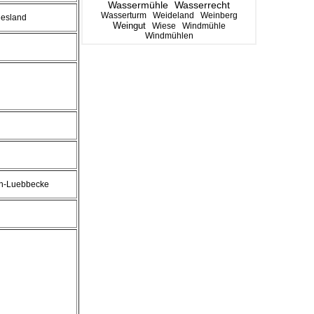
Wassermühle
Wasserrecht
Wasserturm
Weideland
Weinberg
iesland
Weingut
Wiese
Windmühle
Windmühlen
n-Luebbecke