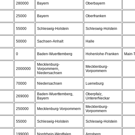
280000
Bayern
Oberbayern
25000
Bayern
Oberfranken
55000
Schleswig-Holstein
Schleswig-Holstein
50000
Sachsen-Anhalt
Halle
0
Baden-Wuerttemberg
Hohenlohe-Franken
Main-T
Mecklenburg-
Mecklenburg-
2000000
Vorpommern,
Vorpommern
Niedersachsen
70000
Niedersachsen
Lueneburg
Baden-Wuerttemberg,
Oberpfalz,
269000
Bayern
UntererNeckar
Mecklenburg-
250000
Mecklenburg-Vorpommern
Vorpommern
55000
Schleswig-Holstein
Schleswig-Holstein
199000
Nordrhein-Westfalen
Arnsberg