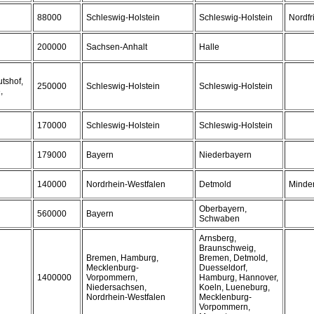
88000
Schleswig-Holstein
Schleswig-Holstein
Nordfr
200000
Sachsen-Anhalt
Halle
tshof,
250000
Schleswig-Holstein
Schleswig-Holstein
,
170000
Schleswig-Holstein
Schleswig-Holstein
179000
Bayern
Niederbayern
140000
Nordrhein-Westfalen
Detmold
Minde
Oberbayern,
560000
Bayern
Schwaben
Arnsberg,
Braunschweig,
Bremen, Hamburg,
Bremen, Detmold,
Mecklenburg-
Duesseldorf,
1400000
Vorpommern,
Hamburg, Hannover,
Niedersachsen,
Koeln, Lueneburg,
Nordrhein-Westfalen
Mecklenburg-
Vorpommern,