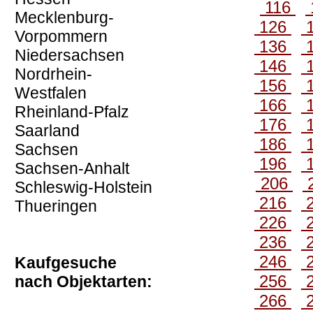
116
Mecklenburg-
126
Vorpommern
136
Niedersachsen
146
Nordrhein-
156
Westfalen
166
Rheinland-Pfalz
176
Saarland
186
Sachsen
196
Sachsen-Anhalt
206
Schleswig-Holstein
216
Thueringen
226
236
246
Kaufgesuche
256
nach Objektarten:
266