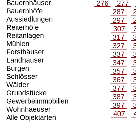
Bauernhäuser
276
277
Bauernhöfe
287
Aussiedlungen
297
Reiterhöfe
307
Reitanlagen
317
Mühlen
327
Forsthäuser
337
Landhäuser
347
Burgen
357
Schlösser
367
Wälder
377
Grundstücke
387
Gewerbeimmobilien
397
Wohnhaeuser
407
Alle Objektarten