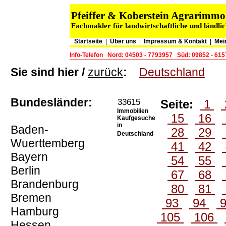
Pfeiffer & Koberstein Agrarimm
Fachmakler für landwirtschaftliche und ländli
Startseite
|
Über uns
|
Impressum & Kontakt
|
Mei
Info-Telefon
Nord: 04503 - 7793957
Süd: 09852 - 61
Sie sind hier /
zurück
:
Deutschland
Bundesländer:
33615
Seite:
1
Immobilien
15
16
Kaufgesuche
in
Baden-
28
29
Deutschland
Wuerttemberg
41
42
Bayern
54
55
Berlin
67
68
Brandenburg
80
81
Bremen
93
94
Hamburg
105
106
Hessen