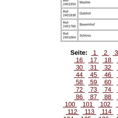
Ref-
Muehle
2401954
Ref-
Gutshof
2401838
Ref-
Bauernhof
2401780
Ref-
Schloss
2401664
Seite:
1
2
16
17
18
30
31
32
44
45
46
58
59
60
72
73
74
86
87
88
100
101
102
112
113
114