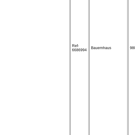
Ref-
Bauernhaus
98
6686994