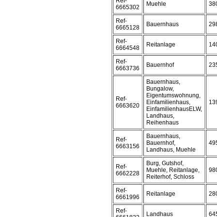
Ref-
Muehle
38
6665302
Ref-
Bauernhaus
29
6665128
Ref-
Reitanlage
14
6664548
Ref-
Bauernhof
23
6663736
Bauernhaus,
Bungalow,
Eigentumswohnung,
Ref-
Einfamilienhaus,
13
6663620
EinfamilienhausELW,
Landhaus,
Reihenhaus
Bauernhaus,
Ref-
Bauernhof,
49
6663156
Landhaus, Muehle
Burg, Gutshof,
Ref-
Muehle, Reitanlage,
98
6662228
Reiterhof, Schloss
Ref-
Reitanlage
28
6661996
Ref-
Landhaus
64