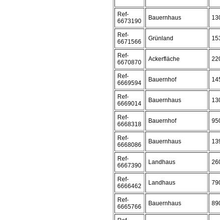
Ref-
Bauernhaus
13
6673190
Ref-
Grünland
15
6671566
Ref-
Ackerfläche
22
6670870
Ref-
Bauernhof
14
6669594
Ref-
Bauernhaus
13
6669014
Ref-
Bauernhof
95
6668318
Ref-
Bauernhaus
13
6668086
Ref-
Landhaus
26
6667390
Ref-
Landhaus
79
6666462
Ref-
Bauernhaus
89
6665766