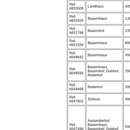
Ref-
Landhaus
49
6653006
Ref-
Bauernhaus
13
6652426
Ref-
Bauernhof
23
6651788
Ref-
Bauernhaus
80
6651556
Ref-
Bauernhaus
45
6649642
Bauernhaus,
Ref-
Bauernhof, Gutshof,
35
6649584
Reiterhof
Ref-
Reiterhof
39
6649468
Ref-
Schloss
49
6647902
Aussiedlerhof,
Ref-
Bauernhaus,
50
6647496
Bauernhof, Gutshof,