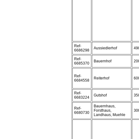
Ref-
Aussiedlerhof
49
6686298
Ref-
Bauernhof
20
6685370
Ref-
Reiterhof
60
6684558
Ref-
Gutshof
35
6683224
Bauernhaus,
Ref-
Forsthaus,
30
6680730
Landhaus, Muehle