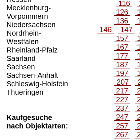
116
Mecklenburg-
126
Vorpommern
136
Niedersachsen
146
147
Nordrhein-
157
Westfalen
167
Rheinland-Pfalz
177
Saarland
187
Sachsen
197
Sachsen-Anhalt
207
Schleswig-Holstein
217
Thueringen
227
237
247
Kaufgesuche
257
nach Objektarten:
267