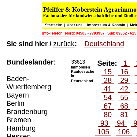
Pfeiffer & Koberstein Agrarimm
Fachmakler für landwirtschaftliche und ländli
Startseite
|
Über uns
|
Impressum & Kontakt
|
Mei
Info-Telefon
Nord: 04503 - 7793957
Süd: 09852 - 61
Sie sind hier /
zurück
:
Deutschland
Bundesländer:
33613
Seite:
1
Immobilien
15
16
Kaufgesuche
in
Baden-
28
29
Deutschland
Wuerttemberg
41
42
Bayern
54
55
Berlin
67
68
Brandenburg
80
81
Bremen
93
94
Hamburg
105
106
Hessen