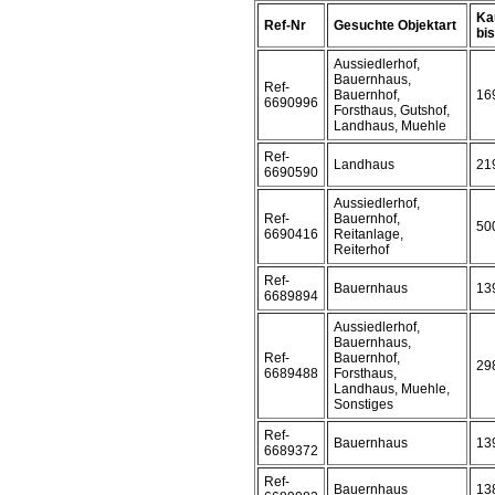
Ka
Ref-Nr
Gesuchte Objektart
bis 
Aussiedlerhof,
Bauernhaus,
Ref-
Bauernhof,
16
6690996
Forsthaus, Gutshof,
Landhaus, Muehle
Ref-
Landhaus
21
6690590
Aussiedlerhof,
Ref-
Bauernhof,
50
6690416
Reitanlage,
Reiterhof
Ref-
Bauernhaus
13
6689894
Aussiedlerhof,
Bauernhaus,
Ref-
Bauernhof,
29
6689488
Forsthaus,
Landhaus, Muehle,
Sonstiges
Ref-
Bauernhaus
13
6689372
Ref-
Bauernhaus
13