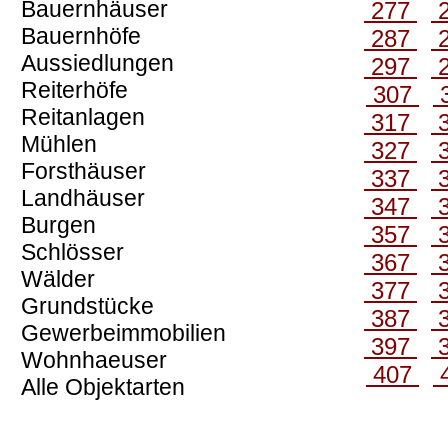
Bauernhäuser
277
Bauernhöfe
287
Aussiedlungen
297
Reiterhöfe
307
Reitanlagen
317
Mühlen
327
Forsthäuser
337
Landhäuser
347
Burgen
357
Schlösser
367
Wälder
377
Grundstücke
387
Gewerbeimmobilien
397
Wohnhaeuser
407
Alle Objektarten