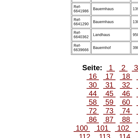
Ref-
Bauernhaus
13
6641986
Ref-
Bauernhaus
13
6641290
Ref-
Landhaus
95
6640362
Ref-
Bauernhof
39
6639666
Seite:
1
2
16
17
18
30
31
32
44
45
46
58
59
60
72
73
74
86
87
88
100
101
102
112
113
114