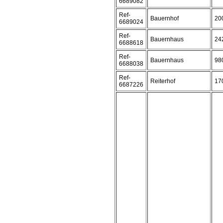
6689082
Ref-
Bauernhof
20
6689024
Ref-
Bauernhaus
24
6688618
Ref-
Bauernhaus
98
6688038
Ref-
Reiterhof
17
6687226