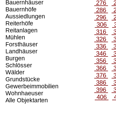
Bauernhäuser
276
Bauernhöfe
286
Aussiedlungen
296
Reiterhöfe
306
Reitanlagen
316
Mühlen
326
Forsthäuser
336
Landhäuser
346
Burgen
356
Schlösser
366
Wälder
376
Grundstücke
386
Gewerbeimmobilien
396
Wohnhaeuser
406
Alle Objektarten