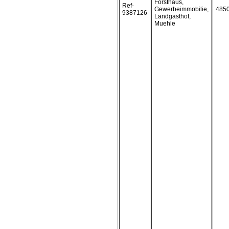
Forsthaus,
Ref-
Gewerbeimmobilie,
485
9387126
Landgasthof,
Muehle