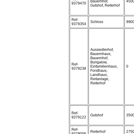
Bauernhof,
450
9379470
Gutshof, Reiterhof
Ref-
Schloss
990
9379354
Aussiedlerhof,
Bauernhaus,
Bauernhof,
Bungalow,
Ref-
Einfamilienhaus,
0
9379238
Forsthaus,
Landhaus,
Reitanlage,
Reiterhof
Ref-
Gutshof
350
9379122
Ref-
Reiterhof
275
9379006