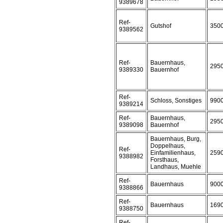
9389678
Ref-
Gutshof
350
9389562
Ref-
Bauernhaus,
295
9389330
Bauernhof
Ref-
Schloss, Sonstiges
990
9389214
Ref-
Bauernhaus,
295
9389098
Bauernhof
Bauernhaus, Burg,
Doppelhaus,
Ref-
Einfamilienhaus,
259
9388982
Forsthaus,
Landhaus, Muehle
Ref-
Bauernhaus
900
9388866
Ref-
Bauernhaus
169
9388750
Ref-