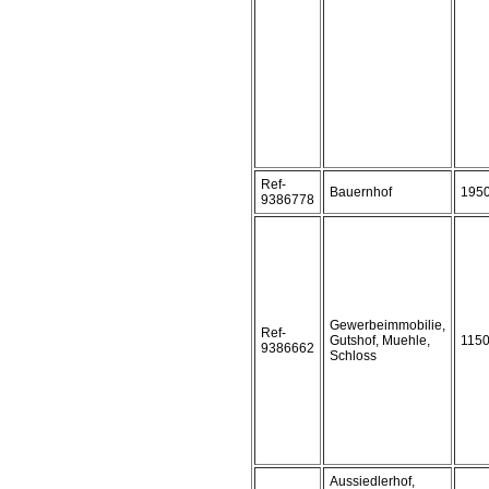
Ref-
Bauernhof
195
9386778
Gewerbeimmobilie,
Ref-
Gutshof, Muehle,
115
9386662
Schloss
Aussiedlerhof,