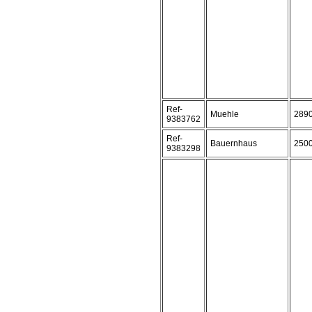
Ref-
Muehle
289
9383762
Ref-
Bauernhaus
250
9383298