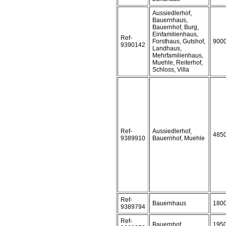
Aussiedlerhof,
Bauernhaus,
Bauernhof, Burg,
Einfamilienhaus,
Ref-
Forsthaus, Gutshof,
900
9390142
Landhaus,
Mehrfamilienhaus,
Muehle, Reiterhof,
Schloss, Villa
Ref-
Aussiedlerhof,
485
9389910
Bauernhof, Muehle
Ref-
Bauernhaus
180
9389794
Ref-
Bauernhof
195