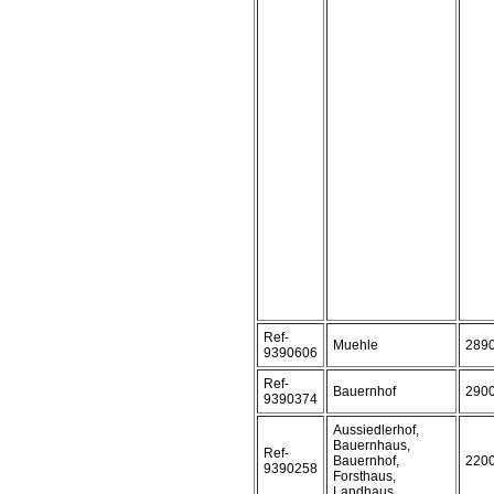
Ref-
Muehle
289
9390606
Ref-
Bauernhof
290
9390374
Aussiedlerhof,
Bauernhaus,
Ref-
Bauernhof,
220
9390258
Forsthaus,
Landhaus