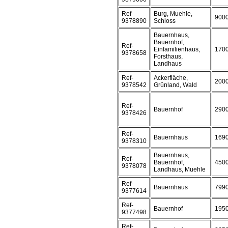
Ref-
Burg, Muehle,
900
9378890
Schloss
Bauernhaus,
Bauernhof,
Ref-
Einfamilienhaus,
170
9378658
Forsthaus,
Landhaus
Ref-
Ackerfläche,
200
9378542
Grünland, Wald
Ref-
Bauernhof
290
9378426
Ref-
Bauernhaus
169
9378310
Bauernhaus,
Ref-
Bauernhof,
450
9378078
Landhaus, Muehle
Ref-
Bauernhaus
799
9377614
Ref-
Bauernhof
195
9377498
Ref-