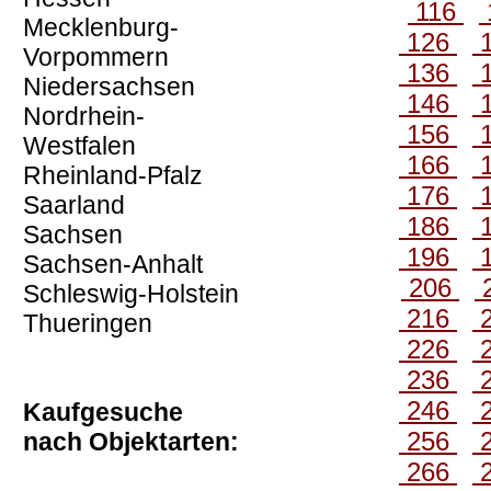
116
Mecklenburg-
126
Vorpommern
136
Niedersachsen
146
Nordrhein-
156
Westfalen
166
Rheinland-Pfalz
176
Saarland
186
Sachsen
196
Sachsen-Anhalt
206
Schleswig-Holstein
216
Thueringen
226
236
246
Kaufgesuche
256
nach Objektarten:
266