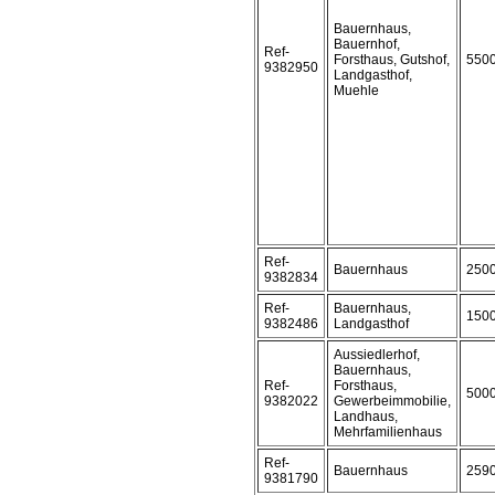
Bauernhaus,
Bauernhof,
Ref-
Forsthaus, Gutshof,
550
9382950
Landgasthof,
Muehle
Ref-
Bauernhaus
250
9382834
Ref-
Bauernhaus,
150
9382486
Landgasthof
Aussiedlerhof,
Bauernhaus,
Ref-
Forsthaus,
500
9382022
Gewerbeimmobilie,
Landhaus,
Mehrfamilienhaus
Ref-
Bauernhaus
259
9381790