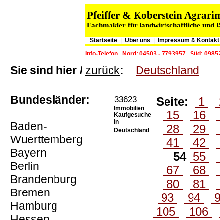
Pfeiffer & Koberstein Agra
Fachmakler für landwirtschaftliche und 
Startseite
|
Über uns
|
Impressum & Kontakt
Info-Telefon
Nord: 04503 - 7793957
Süd: 09852
Sie sind hier /
zurück
:
Deutschland
Bundesländer:
33623
Seite:
1
Immobilien
15
16
Kaufgesuche
in
Baden-
28
29
Deutschland
Wuerttemberg
41
42
Bayern
54
55
Berlin
67
68
Brandenburg
80
81
Bremen
93
94
Hamburg
105
106
Hessen