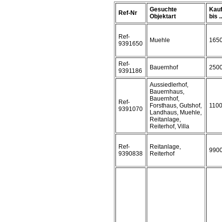
Gesuchte
Kauf
Ref-Nr
Objektart
bis ..
Ref-
Muehle
165
9391650
Ref-
Bauernhof
250
9391186
Aussiedlerhof,
Bauernhaus,
Bauernhof,
Ref-
Forsthaus, Gutshof,
110
9391070
Landhaus, Muehle,
Reitanlage,
Reiterhof, Villa
Ref-
Reitanlage,
990
9390838
Reiterhof