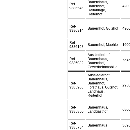
Bauernhaus,
Ref-
Bauernhof,
420
9386546
Reitanlage,
Reiterhof
Ref-
Bauernhof, Gutshof
490
9386314
Ref-
Bauernhof, Muehle
160
9386198
Aussiedlerhof,
Ref-
Bauernhaus,
295
9386082
Bauernhof,
Gewerbeimmobilie
Aussiedlerhof,
Bauernhaus,
Ref-
Bauernhof,
295
9385966
Forsthaus, Gutshof,
Landhaus,
Reiterhof
Ref-
Bauernhaus,
680
9385850
Landgasthof
Ref-
Bauernhaus
369
9385734