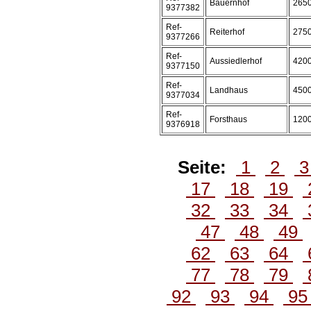
Bauernhof
265
9377382
Ref-
Reiterhof
275
9377266
Ref-
Aussiedlerhof
420
9377150
Ref-
Landhaus
450
9377034
Ref-
Forsthaus
120
9376918
Seite:
1
2
17
18
19
32
33
34
47
48
49
62
63
64
77
78
79
92
93
94
9