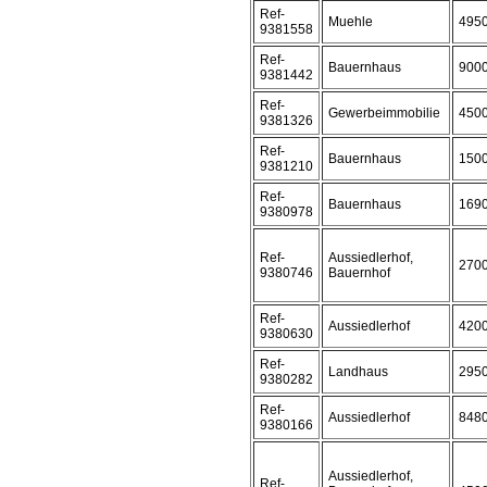
Ref-
Muehle
495
9381558
Ref-
Bauernhaus
900
9381442
Ref-
Gewerbeimmobilie
450
9381326
Ref-
Bauernhaus
150
9381210
Ref-
Bauernhaus
169
9380978
Ref-
Aussiedlerhof,
270
9380746
Bauernhof
Ref-
Aussiedlerhof
420
9380630
Ref-
Landhaus
295
9380282
Ref-
Aussiedlerhof
848
9380166
Aussiedlerhof,
Ref-