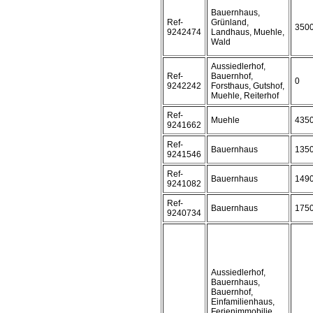
Bauernhaus,
Ref-
Grünland,
350
9242474
Landhaus, Muehle,
Wald
Aussiedlerhof,
Ref-
Bauernhof,
0
9242242
Forsthaus, Gutshof,
Muehle, Reiterhof
Ref-
Muehle
435
9241662
Ref-
Bauernhaus
135
9241546
Ref-
Bauernhaus
149
9241082
Ref-
Bauernhaus
175
9240734
Aussiedlerhof,
Bauernhaus,
Bauernhof,
Einfamilienhaus,
Ferienimmobilie,