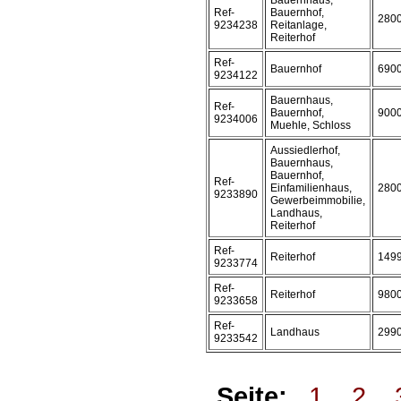
Bauernhaus,
Ref-
Bauernhof,
280
9234238
Reitanlage,
Reiterhof
Ref-
Bauernhof
690
9234122
Bauernhaus,
Ref-
Bauernhof,
900
9234006
Muehle, Schloss
Aussiedlerhof,
Bauernhaus,
Bauernhof,
Ref-
Einfamilienhaus,
280
9233890
Gewerbeimmobilie,
Landhaus,
Reiterhof
Ref-
Reiterhof
149
9233774
Ref-
Reiterhof
980
9233658
Ref-
Landhaus
299
9233542
Seite:
1
2