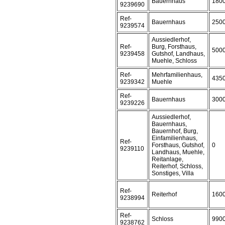
Bauernhaus
180
9239690
Ref-
Bauernhaus
250
9239574
Aussiedlerhof,
Ref-
Burg, Forsthaus,
500
9239458
Gutshof, Landhaus,
Muehle, Schloss
Ref-
Mehrfamilienhaus,
435
9239342
Muehle
Ref-
Bauernhaus
300
9239226
Aussiedlerhof,
Bauernhaus,
Bauernhof, Burg,
Einfamilienhaus,
Ref-
Forsthaus, Gutshof,
0
9239110
Landhaus, Muehle,
Reitanlage,
Reiterhof, Schloss,
Sonstiges, Villa
Ref-
Reiterhof
160
9238994
Ref-
Schloss
990
9238762