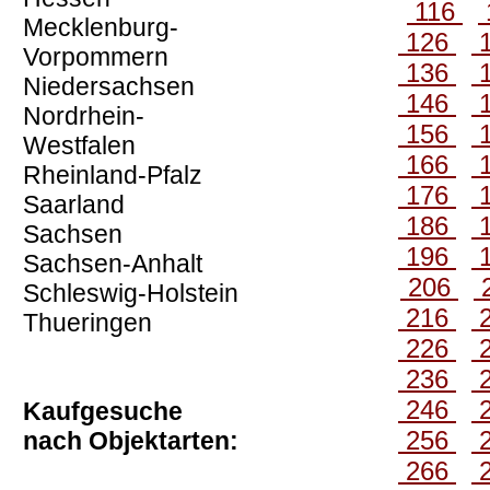
116
Mecklenburg-
126
Vorpommern
136
Niedersachsen
146
Nordrhein-
156
Westfalen
166
Rheinland-Pfalz
176
Saarland
186
Sachsen
196
Sachsen-Anhalt
206
Schleswig-Holstein
216
Thueringen
226
236
246
Kaufgesuche
256
nach Objektarten:
266