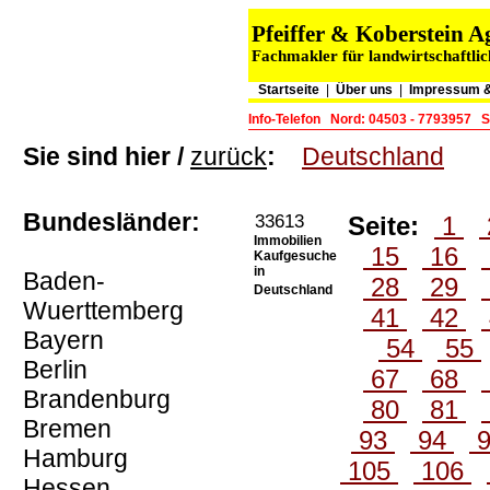
Pfeiffer & Koberstein
Fachmakler für landwirtschaftlic
Startseite
|
Über uns
|
Impressum &
Info-Telefon
Nord: 04503 - 7793957
S
Sie sind hier /
zurück
:
Deutschland
Bundesländer:
33613
Seite:
1
Immobilien
15
16
Kaufgesuche
in
Baden-
28
29
Deutschland
Wuerttemberg
41
42
Bayern
54
55
Berlin
67
68
Brandenburg
80
81
Bremen
93
94
Hamburg
105
106
Hessen