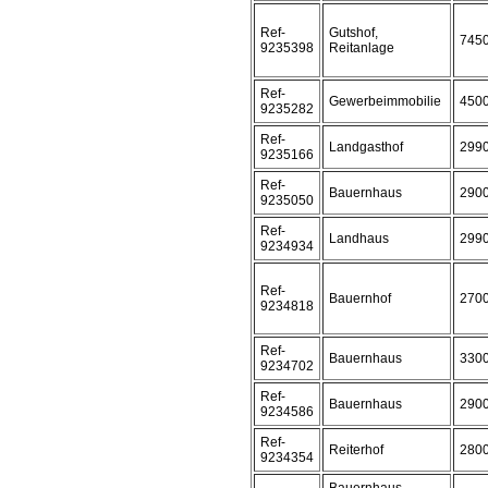
Ref-
Gutshof,
745
9235398
Reitanlage
Ref-
Gewerbeimmobilie
450
9235282
Ref-
Landgasthof
299
9235166
Ref-
Bauernhaus
290
9235050
Ref-
Landhaus
299
9234934
Ref-
Bauernhof
270
9234818
Ref-
Bauernhaus
330
9234702
Ref-
Bauernhaus
290
9234586
Ref-
Reiterhof
280
9234354