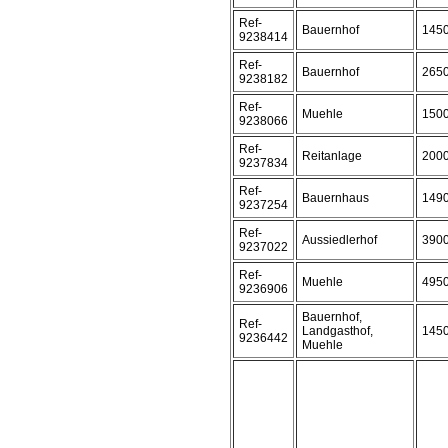
Ref-
Bauernhof
145
9238414
Ref-
Bauernhof
265
9238182
Ref-
Muehle
150
9238066
Ref-
Reitanlage
200
9237834
Ref-
Bauernhaus
149
9237254
Ref-
Aussiedlerhof
390
9237022
Ref-
Muehle
495
9236906
Bauernhof,
Ref-
Landgasthof,
145
9236442
Muehle