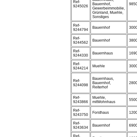
Ref-
Bauernhof,
985
9245026
Gewerbeimmobilie,
Grünland, Muehle,
Sonstiges
Ref-
Bauernhof
300
9244794
Ref-
Bauernhof
380
9244562
Ref-
Bauernhaus
169
9244330
Ref-
Muehle
300
9244214
Bauernhaus,
Ref-
Bauernhof,
280
9244098
Reiterhof
Ref-
Muehle,
550
9243866
mitWohnhaus
Ref-
Forsthaus
120
9243750
Ref-
Bauernhof
690
9243634
Ref-