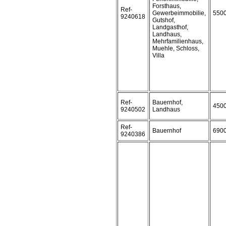
Forsthaus,
Ref-
Gewerbeimmobilie,
550
9240618
Gutshof,
Landgasthof,
Landhaus,
Mehrfamilienhaus,
Muehle, Schloss,
Villa
Ref-
Bauernhof,
450
9240502
Landhaus
Ref-
Bauernhof
690
9240386