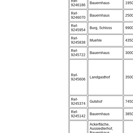
Ref-
Bauernhaus
195
9246186
Ref-
Bauernhaus
250
9246070
Ref-
Burg, Schloss
990
9245954
Ref-
Muehle
435
9245838
Ref-
Bauernhaus
300
9245722
Ref-
Landgasthof
350
9245606
Ref-
Gutshof
745
9245374
Ref-
Bauernhaus
385
9245142
Ackerfläche,
Aussiedlerhof,
Bauernhaus,