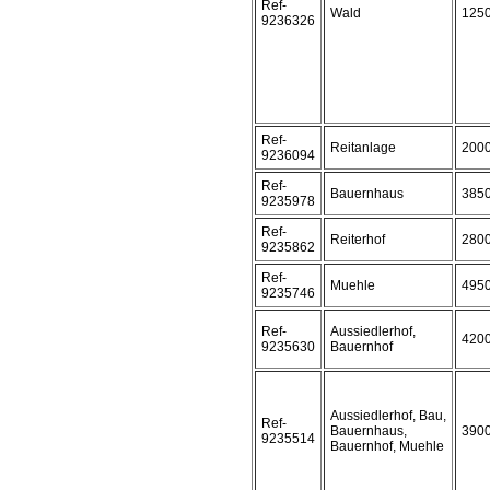
Ref-
Wald
125
9236326
Ref-
Reitanlage
200
9236094
Ref-
Bauernhaus
385
9235978
Ref-
Reiterhof
280
9235862
Ref-
Muehle
495
9235746
Ref-
Aussiedlerhof,
420
9235630
Bauernhof
Aussiedlerhof, Bau,
Ref-
Bauernhaus,
390
9235514
Bauernhof, Muehle