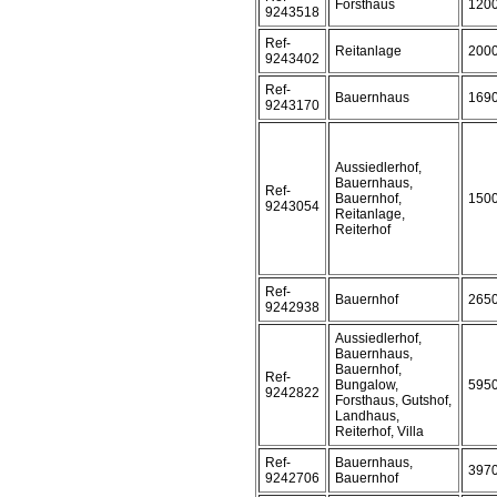
Forsthaus
120
9243518
Ref-
Reitanlage
200
9243402
Ref-
Bauernhaus
169
9243170
Aussiedlerhof,
Bauernhaus,
Ref-
Bauernhof,
150
9243054
Reitanlage,
Reiterhof
Ref-
Bauernhof
265
9242938
Aussiedlerhof,
Bauernhaus,
Bauernhof,
Ref-
Bungalow,
595
9242822
Forsthaus, Gutshof,
Landhaus,
Reiterhof, Villa
Ref-
Bauernhaus,
397
9242706
Bauernhof