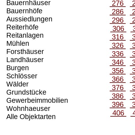
Bauernhäuser
276
Bauernhöfe
286
Aussiedlungen
296
Reiterhöfe
306
Reitanlagen
316
Mühlen
326
Forsthäuser
336
Landhäuser
346
Burgen
356
Schlösser
366
Wälder
376
Grundstücke
386
Gewerbeimmobilien
396
Wohnhaeuser
406
Alle Objektarten