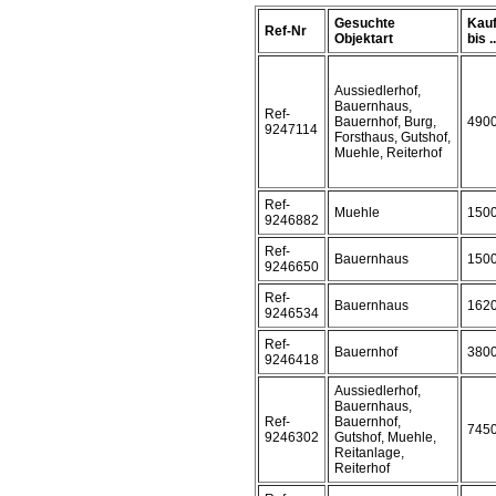
Gesuchte
Kauf
Ref-Nr
Objektart
bis ..
Aussiedlerhof,
Bauernhaus,
Ref-
Bauernhof, Burg,
490
9247114
Forsthaus, Gutshof,
Muehle, Reiterhof
Ref-
Muehle
150
9246882
Ref-
Bauernhaus
150
9246650
Ref-
Bauernhaus
162
9246534
Ref-
Bauernhof
380
9246418
Aussiedlerhof,
Bauernhaus,
Ref-
Bauernhof,
745
9246302
Gutshof, Muehle,
Reitanlage,
Reiterhof